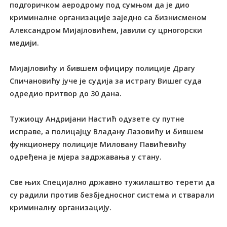
подгоричком аеродрому под сумњом да је дио
криминалне организације заједно са бизнисменом
Александром Мијајловићем, јавили су црногорски
медији.
Мијајловићу и бившем официру полиције Драгу
Спичановићу јуче је судија за истрагу Вишег суда
одредио притвор до 30 дана.
Тужиоцу Андријани Настић одузете су путне
исправе, а полицајцу Владану Лазовићу и бившем
функционеру полиције Миловану Павићевићу
одређена је мјера задржавања у стану.
Све њих Специјално државно тужилаштво терети да
су радили против безбједносног система и стварали
криминалну организацију.