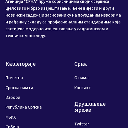
Агенција "СРНА" пружа корисницима својих сервиса
цјеловито и брзо извјештавање. Њене вијести и други
новински садржаји засновани су на поузданим изворима
и рађени у складу са професионалним стандардима које
захтијева модерно извјештавање у садржинском и
техничком погледу.
Категорије
Срна
Почетна
О нама
Српска памти
Контакт
Избори
Друштвене
Република Српска
мреже
ФБиХ
Twitter
Србија