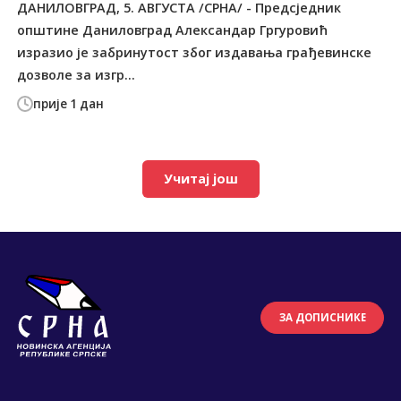
ДАНИЛОВГРАД, 5. АВГУСТА /СРНА/ - Предсједник
општине Даниловград Александар Гргуровић
изразио је забринутост због издавања грађевинске
дозволе за изгр...
прије 1 дан
Учитај још
ЗА ДОПИСНИКЕ