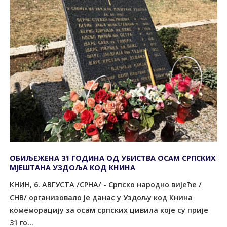
ОБИЉЕЖЕНА 31 ГОДИНА ОД УБИСТВА ОСАМ СРПСКИХ
МЈЕШТАНА УЗДОЉА КОД КНИНА
КНИН, 6. АВГУСТА /СРНА/ - Српско народно вијеће /
СНВ/ организовало је данас у Уздољу код Книна
комеморацију за осам српских цивила које су прије
31 го...