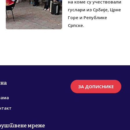
на коме су учествовали
гуслари из Србије, Црне
Горе и Републике
Српске.
рна
ЗА ДОПИСНИКЕ
нама
нтакт
руштвене мреже