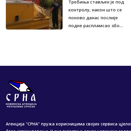
Tребиња стављен је под
контролу, након што се
поново данас послије
подне распламсао збо...
Агенција "СРНА" пружа корисницима својих сервиса цјело