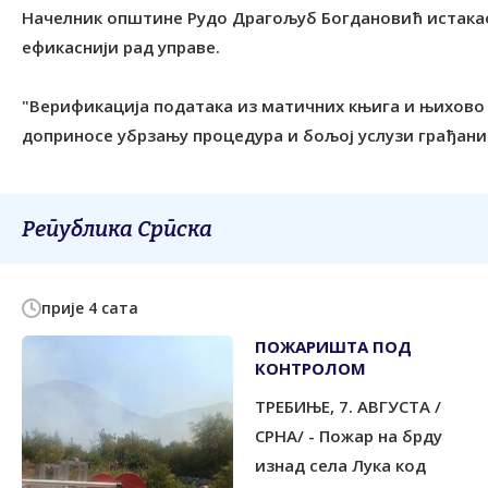
Начелник општине Рудо Драгољуб Богдановић истакао 
ефикаснији рад управе.
"Верификација података из матичних књига и њихово
доприносе убрзању процедура и бољој услузи грађаним
Република Српска
прије 4 сата
ПОЖАРИШТА ПОД
КОНTРОЛОМ
ТРЕБИЊЕ, 7. АВГУСТА /
СРНА/ - Пожар на брду
изнад села Лука код