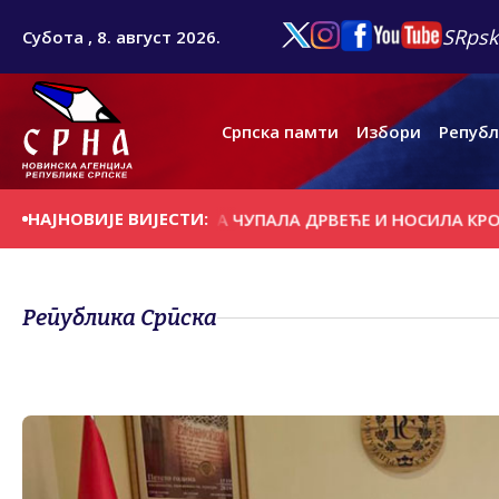
SRpsk
Субота , 8. август 2026.
Српска памти
Избори
Републ
НАЈНОВИЈЕ ВИЈЕСТИ:
АШЊИ ДАН
ОЛУЈА ЧУПАЛА ДРВЕЋЕ И НОСИЛА КРОВОВЕ
Република Српска