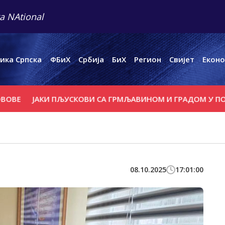
a NAtional
ика Српска
ФБиХ
Србија
БиХ
Регион
Свијет
Еконо
ЈАКИ ПЉУСКОВИ СА ГРМЉАВИНОМ И ГРАДОМ У ПОЈЕДИНИ
08.10.2025
17:01:00