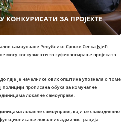
У КОНКУРИСАТИ ЗА ПРОЈЕКТЕ
алне самоуправе Републике Српске Сенка Јујић
ине могу конкурисати за суфинансирање пројеката
Рудо гдје је начелнике ових општина упознала о томе
ј полицији прописана обука за комуналне
јединицама локалне самоуправе.
јединицама локалне самоуправе, који се свакодневно
о функционисање локалних администрација.