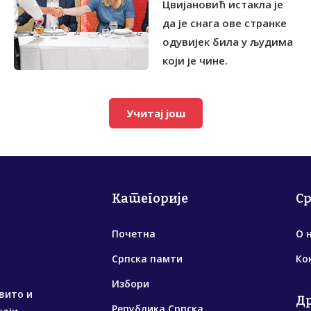
Цвијановић истакла је
да је снага ове странке
одувијек била у људима
који је чине.
Учитај још
Категорије
С
Почетна
О 
Српска памти
Ко
Избори
вито и
Д
Република Српска