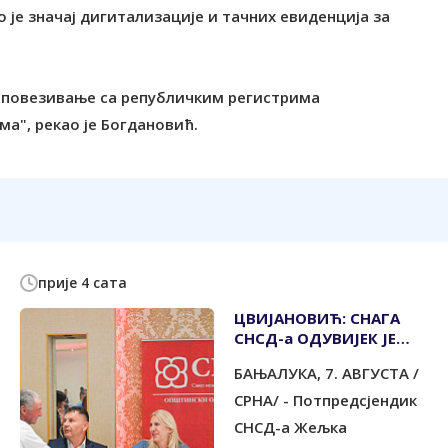
је значај дигитализације и тачних евиденција за
 повезивање са републичким регистрима
а", рекао је Богдановић.
прије 4 сата
ЦВИЈАНОВИЋ: СНАГА
СНСД-а ОДУВИЈЕК ЈЕ
БИЛА У ЉУДИМА
БАЊАЛУКА, 7. АВГУСТА /
СРНА/ - Потпредсјендик
СНСД-а Жељка