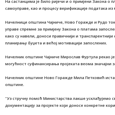
На састанцима је било ријечи и о примјени Закона о 
самоуправе, као и процесу верификације података из
Начелници општина Чајниче, Ново Горажде и Рудо ток
управе спремне за примјену Закона о платама запосле
како су навели, доноси правичнији и транспарентнији
планирању буџета и већој мотивацији запослених.
Начелник општине Чајниче Мирослав Фуртула рекао је
могућност суфинансирања пројеката веома значајни з
Начелник општине Ново Горажде Мила Петковић истак
општине.
"Уз стручну помоћ Министарства лакше усклађујемо с
документацију за пројекте који доносе конкретне кори