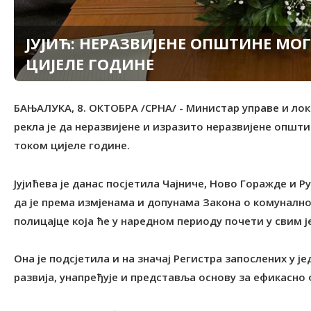
ЈУЈИЋ: НЕРАЗВИЈЕНЕ ОПШТИНЕ МОГ
ЦИЈЕЛЕ ГОДИНЕ
БАЊАЛУКА, 8. ОКТОБРА /СРНА/ - Министар управе и лок
рекла је да неразвијене и изразито неразвијене општ
током цијеле године.
Јујићева је данас посјетила Чајниче, Ново Горажде и 
да је према измјенама и допунама Закона о комунално
полицајце која ће у наредном периоду почети у свим 
Она је подсјетила и на значај Регистра запослених у 
развија, унапређује и представља основу за ефикасн