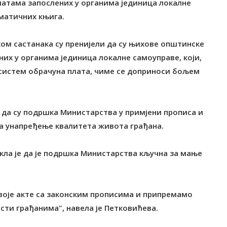
платама запослених у органима јединица локалне
 матичних књига.
ом састанака су пренијели да су њихове општинске
них у органима јединица локалне самоуправе, који,
 систем обрачуна плата, чиме се доприноси бољем
 да су подршка Министарства у примјени прописа и
а унапређење квалитета живота грађана.
ла је да је подршка Министарства кључна за мање
воје акте са законским прописима и припремамо
сти грађанима", навела је Петковићева.