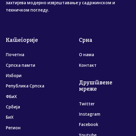
захтијева модерно извјештавање у садржинском и
техничком погледу.
Категорије
Срна
Почетна
О нама
Српска памти
Контакт
Избори
Друштвене
Република Српска
мреже
ФБиХ
Twitter
Србија
Instagram
БиХ
Facebook
Регион
Youtube