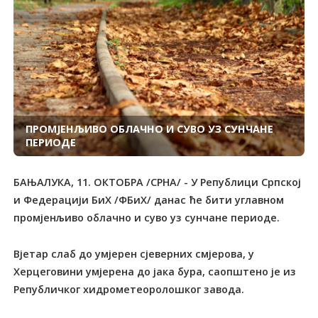
ПРОМЈЕНЉИВО ОБЛАЧНО И СУВО УЗ СУНЧАНЕ
ПЕРИОДЕ
БАЊАЛУКА, 11. ОКТОБРА /СРНА/ - У Републици Српској
и Федерацији БиХ /ФБиХ/ данас ће бити углавном
промјенљиво облачно и суво уз сунчане периоде.
Вјетар слаб до умјерен сјеверних смјерова, у
Херцеговини умјерена до јака бура, саопштено је из
Републичког хидрометеоролошког завода.