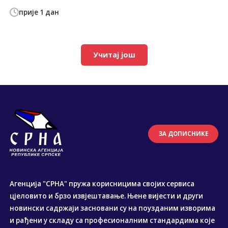
прије 1 дан
Учитај још
ЗА ДОПИСНИКЕ
Агенција "СРНА" пружа корисницима својих сервиса
цјеловито и брзо извјештавање. Њене вијести и други
новински садржаји засновани су на поузданим изворима
и рађени у складу са професионалним стандардима које