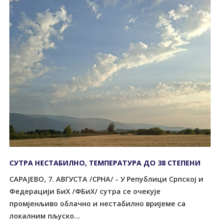
СУТРА НЕСТАБИЛНО, ТЕМПЕРАТУРА ДО 38 СТЕПЕНИ
САРАЈЕВО, 7. АВГУСТА /СРНА/ - У Републици Српској и
Федерацији БиХ /ФБиХ/ сутра се очекује
промјенљиво облачно и нестабилно вријеме са
локалним пљуско...