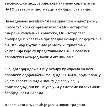
технолошке индустрије, која активно сарађује са
НАTО савезом и институцијама Европске уније.
На недавном догађају "Дани хрватске индустрије у
Бриселу", који су организовали Министарство
одбране Републике Хрватске, Министарство
привреде и Хрватска привредна комора, подсјетио је
он, "Кончар Група" била је међу 25 хрватских
компанија које су представљене НАTО савезу и
европским безбједносним агенцијама.
"Tај догађај одржан је у оквиру припрема за нови
европски одбрамбени фонд од 800 милијарди евра, у
којем Хрватска види шансу да своју војну
производњу још више укључи у системе колективне
безбједности Запада.
Дакле, Станивуковић је јавни новац грађана