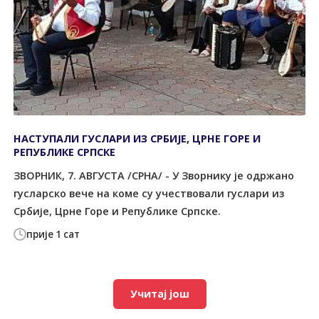
НАСТУПАЛИ ГУСЛАРИ ИЗ СРБИЈЕ, ЦРНЕ ГОРЕ И
РЕПУБЛИКЕ СРПСКЕ
ЗВОРНИК, 7. АВГУСТА /СРНА/ - У Зворнику је одржано
гусларско вече на коме су учествовали гуслари из
Србије, Црне Горе и Републике Српске.
прије 1 сат
Учитај још