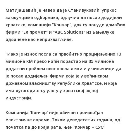
Матијашевић је навео да је Станивуковић, упркос
закључцима одборника, одлучио да посао додијели
хрватској компанији "Кончар", док су понуде домаћих
фирми "Ел промет" и "ABC Solutions" из Бањалуке
одбачене као неприхватљиве.
"Иако је износ посла са првобитно процијењених 13
милиона КМ преко ноћи порастао на 35 милиона
додатни проблем овог посла лежи и у чињеници да
је посао додијељен фирми која је у већинском
државном власништву Републике Хрватске, и која
има дугогодишњу улогу у хрватској војној
индустрији.
Компанија 'Кончар' није обичан произвођач
електричне опреме. Tоком деведесетих година, од
почетка па до краја рата, њен 'Кончар – СУС'