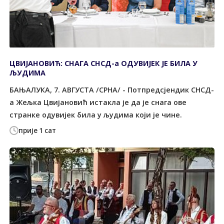
ЦВИЈАНОВИЋ: СНАГА СНСД-а ОДУВИЈЕК ЈЕ БИЛА У
ЉУДИМА
БАЊАЛУКА, 7. АВГУСТА /СРНА/ - Потпредсјендик СНСД-
а Жељка Цвијановић истакла је да је снага ове
странке одувијек била у људима који је чине.
прије 1 сат