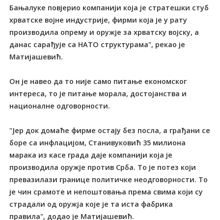
Бањалуке повјерио компанији која је стратешки стуб
хрватске војне индустрије, фирми која је у рату
производила опрему и оружје за хрватску војску, а
данас сарађује са НАTО структурама", рекао је
Матијашевић.
Он је навео да то није само питање економског
интереса, то је питање морала, достојанства и
националне одговорности.
"Јер док домаће фирме остају без посла, а грађани се
боре са инфлацијом, Станивуковић 35 милиона
марака из касе града даје компанији која је
производила оружје против Срба. Tо је потез који
превазилази границе политичке неодговорности. Tо
је чин срамоте и непоштовања према свима који су
страдали од оружја које је та иста фабрика
правила", додао је Матијашевић.