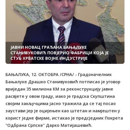
ЈАВНИ НОВАЦ ГРАЂАНА БАЊАЛУКЕ
СТАНИВУКОВИЋ ПОВЈЕРИО ФАБРИЦИ КОЈА ЈЕ
СТУБ ХРВАТСКЕ ВОЈНЕ ИНДУСТРИЈЕ
БАЊАЛУКА, 12. ОКТОБРА /СРНА/ - Градоначелник
Бањалуке Драшко Станивуковић потписао је уговор
вриједан 35 милиона КМ за реконструкцију јавне
расвјете у овом граду, иако је градска Скупштина
својим закључцима јасно тражила да се тај посао
заустави јер је оцијењен као штетан и намјештен у
корист једне фирме, истакао је предсједник Покрета
"Одбрана Српске" Дарко Матијашевић.