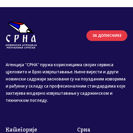
ЗА ДОПИСНИКЕ
Агенција "СРНА" пружа корисницима својих сервиса
цјеловито и брзо извјештавање. Њене вијести и други
новински садржаји засновани су на поузданим изворима
и рађени у складу са професионалним стандардима које
захтијева модерно извјештавање у садржинском и
техничком погледу.
Категорије
Срна