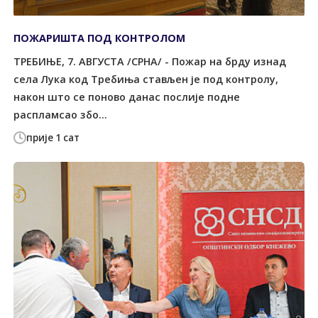
ПОЖАРИШТА ПОД КОНTРОЛОМ
ТРЕБИЊЕ, 7. АВГУСТА /СРНА/ - Пожар на брду изнад
села Лука код Tребиња стављен је под контролу,
након што се поново данас послије подне
распламсао збо...
прије 1 сат