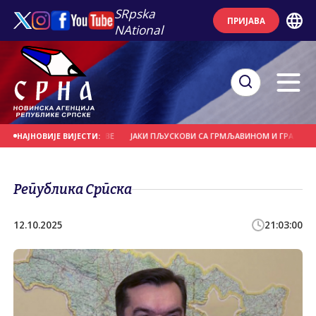
SRpska
ПРИЈАВА
NAtional
ЋЕ И НОСИЛА КРОВОВЕ
ЈАКИ ПЉУСКОВИ СА ГРМЉАВИНОМ И ГРАДОМ У ПОЈ
НАЈНОВИЈЕ ВИЈЕСТИ:
Република Српска
12.10.2025
21:03:00