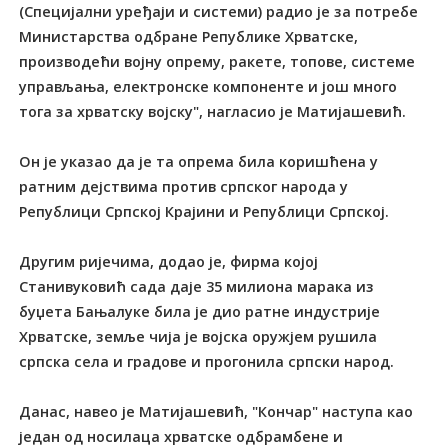
(Специјални уређаји и системи) радио је за потребе
Министарства одбране Републике Хрватске,
производећи војну опрему, ракете, топове, системе
управљања, електронске компоненте и још много
тога за хрватску војску", нагласио је Матијашевић.
Он је указао да је та опрема била коришћена у
ратним дејствима против српског народа у
Републици Српској Крајини и Републици Српској.
Другим ријечима, додао је, фирма којој
Станивуковић сада даје 35 милиона марака из
буџета Бањалуке била је дио ратне индустрије
Хрватске, земље чија је војска оружјем рушила
српска села и градове и прогонила српски народ.
Данас, навео је Матијашевић, "Кончар" наступа као
један од носилаца хрватске одбрамбене и