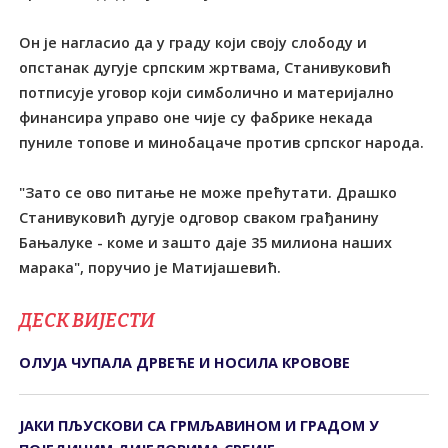
Он је нагласио да у граду који своју слободу и
опстанак дугује српским жртвама, Станивуковић
потписује уговор који симболично и материјално
финансира управо оне чије су фабрике некада
пуниле топове и минобацаче против српског народа.
"Зато се ово питање не може прећутати. Драшко
Станивуковић дугује одговор сваком грађанину
Бањалуке - коме и зашто даје 35 милиона наших
марака", поручио је Матијашевић.
ДЕСК ВИЈЕСТИ
ОЛУЈА ЧУПАЛА ДРВЕЋЕ И НОСИЛА КРОВОВЕ
ЈАКИ ПЉУСКОВИ СА ГРМЉАВИНОМ И ГРАДОМ У