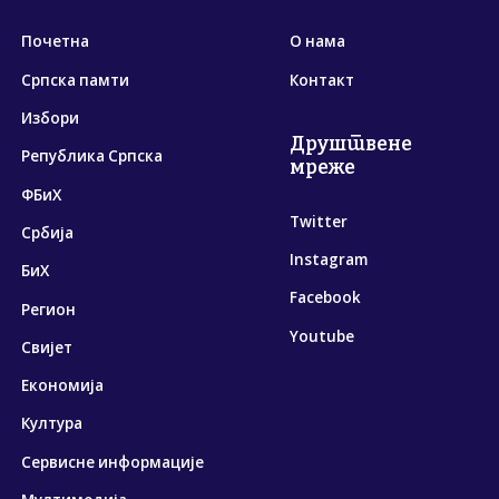
Почетна
О нама
Српска памти
Контакт
Избори
Друштвене
Република Српска
мреже
ФБиХ
Twitter
Србија
Instagram
БиХ
Facebook
Регион
Youtube
Свијет
Економија
Култура
Сервисне информације