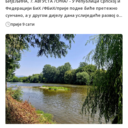
БИЈЕЉИНА, 7. АВГУСТА /СРНА/ - У Републици Српској и
Федерацији БиХ /ФБиХ/прије подне биће претежно
сунчано, а у другом дијелу дана услиједиће развој о...
прије 9 сати