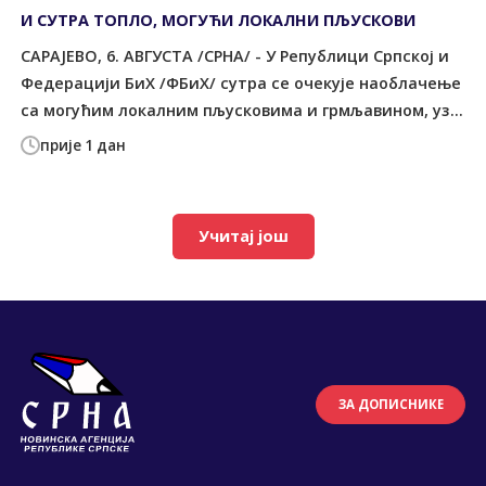
И СУТРА ТОПЛО, МОГУЋИ ЛОКАЛНИ ПЉУСКОВИ
САРАЈЕВО, 6. АВГУСТА /СРНА/ - У Републици Српској и
Федерацији БиХ /ФБиХ/ сутра се очекује наоблачење
са могућим локалним пљусковима и грмљавином, уз...
прије 1 дан
Учитај још
ЗА ДОПИСНИКЕ