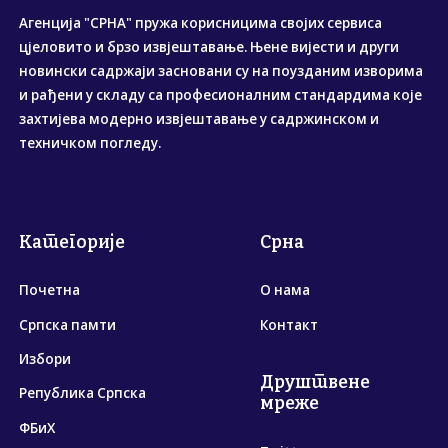
Агенција "СРНА" пружа корисницима својих сервиса
цјеловито и брзо извјештавање. Њене вијести и други
новински садржаји засновани су на поузданим изворима
и рађени у складу са професионалним стандардима које
захтијева модерно извјештавање у садржинском и
техничком погледу.
Категорије
Срна
Почетна
О нама
Српска памти
Контакт
Избори
Друштвене
Република Српска
мреже
ФБиХ