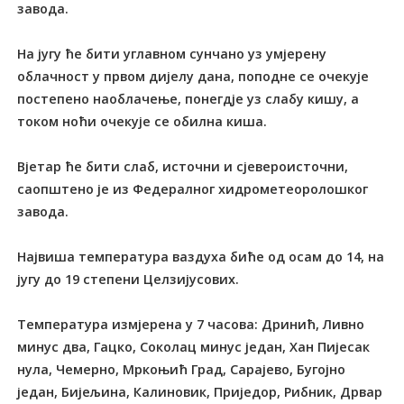
завода.
На југу ће бити углавном сунчано уз умјерену
облачност у првом дијелу дана, поподне се очекује
постепено наоблачење, понегдје уз слабу кишу, а
током ноћи очекује се обилна киша.
Вјетар ће бити слаб, источни и сјевероисточни,
саопштено је из Федералног хидрометеоролошког
завода.
Највиша температура ваздуха биће од осам до 14, на
југу до 19 степени Целзијусових.
Температура измјерена у 7 часова: Дринић, Ливно
минус два, Гацко, Соколац минус један, Хан Пијесак
нула, Чемерно, Мркоњић Град, Сарајево, Бугојно
један, Бијељина, Калиновик, Приједор, Рибник, Дрвар