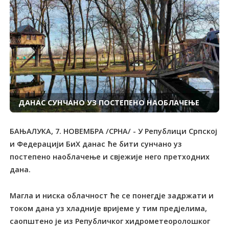
ДАНАС СУНЧАНО УЗ ПОСТЕПЕНО НАОБЛАЧЕЊЕ
БАЊАЛУКА, 7. НОВЕМБРА /СРНА/ - У Републици Српској
и Федерацији БиХ данас ће бити сунчано уз
постепено наоблачење и свјежије него претходних
дана.
Магла и ниска облачност ће се понегдје задржати и
током дана уз хладније вријеме у тим предјелима,
саопштено је из Републичког хидрометеоролошког