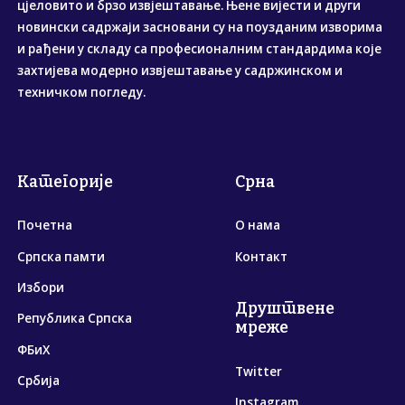
цјеловито и брзо извјештавање. Њене вијести и други
новински садржаји засновани су на поузданим изворима
и рађени у складу са професионалним стандардима које
захтијева модерно извјештавање у садржинском и
техничком погледу.
Категорије
Срна
Почетна
О нама
Српска памти
Контакт
Избори
Друштвене
Република Српска
мреже
ФБиХ
Twitter
Србија
Instagram