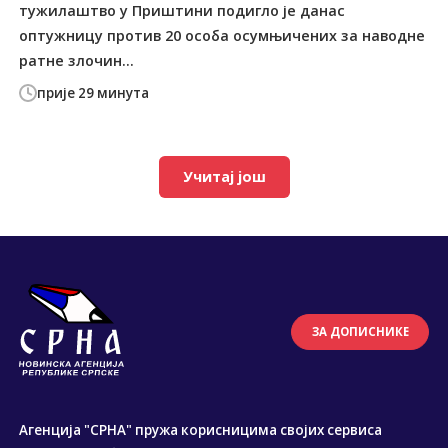
тужилаштво у Приштини подигло је данас
оптужницу против 20 особа осумњичених за наводне
ратне злочин...
прије 29 минута
Учитај још
ЗА ДОПИСНИКЕ
Агенција "СРНА" пружа корисницима својих сервиса