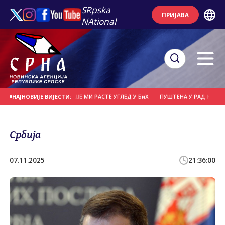
SRpska
ПРИЈАВА
NAtional
ШЕ НАПАДА, СВЕ ВИШЕ МИ РАСТЕ УГЛЕД У БиХ
ПУШТЕНА У РАД НАЈВЕЋА СОЛ
НАЈНОВИЈЕ ВИЈЕСТИ:
Србија
07.11.2025
21:36:00