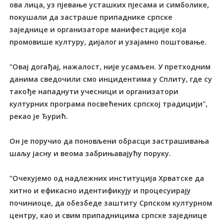
ова лица, уз пјевање усташких пјесама и симболике,
покушали да застраше припаднике српске
заједнице и организаторе манифестације која
промовише културу, дијалог и узајамно поштовање.
"Овај догађај, нажалост, није усамљен. У претходним
данима сведочили смо инцидентима у Сплиту, где су
такође нападнути учесници и организатори
културних програма посвећених српској традицији",
рекао је Ђурић.
Он је поручио да поновљени обрасци застрашивања
шаљу јасну и веома забрињавајућу поруку.
"Очекујемо од надлежних институција Хрватске да
хитно и ефикасно идентификују и процесуирају
починиоце, да обезбеде заштиту Српском културном
центру, као и свим припадницима српске заједнице