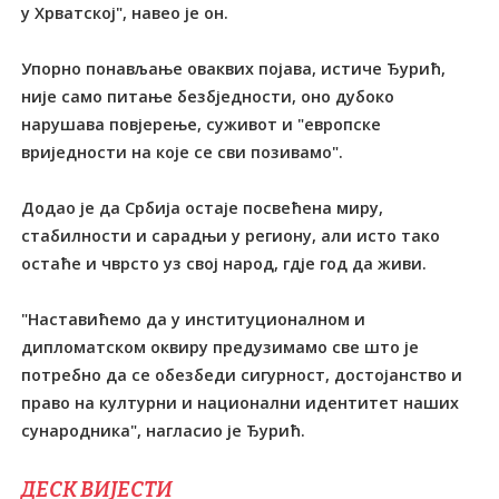
у Хрватској", навео је он.
Упорно понављање оваквих појава, истиче Ђурић,
није само питање безбједности, оно дубоко
нарушава повјерење, суживот и "европске
вриједности на које се сви позивамо".
Додао је да Србија остаје посвећена миру,
стабилности и сарадњи у региону, али исто тако
остаће и чврсто уз свој народ, гдје год да живи.
"Наставићемо да у институционалном и
дипломатском оквиру предузимамо све што је
потребно да се обезбеди сигурност, достојанство и
право на културни и национални идентитет наших
сународника", нагласио је Ђурић.
ДЕСК ВИЈЕСТИ