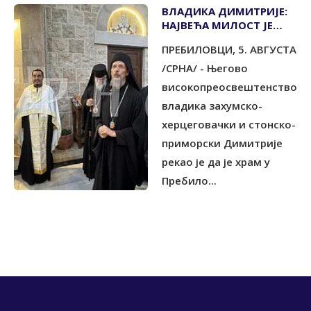
ВЛАДИКА ДИМИТРИЈЕ:
НАЈВЕЋА МИЛОСТ ЈЕ
ИСТРАЈАВАЊЕ У ИСТИНИ
ПРЕБИЛОВЦИ, 5. АВГУСТА
/СРНА/ - Његово
високопреосвештенство
владика захумско-
херцеговачки и стонско-
приморски Димитрије
рекао је да је храм у
Пребило...