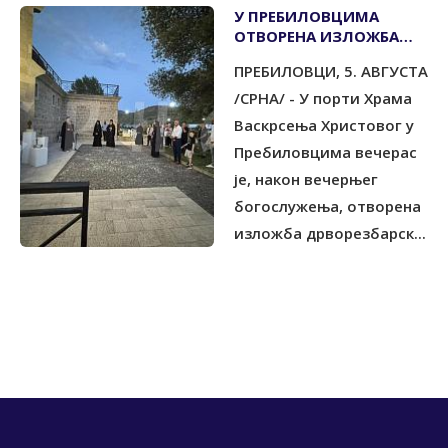
У ПРЕБИЛОВЦИМА
ОTВОРЕНА ИЗЛОЖБА
''КРTС ХЕРЦЕГОВАЧКИХ
ПРЕБИЛОВЦИ, 5. АВГУСТА
МУЧЕНИКА''
/СРНА/ - У порти Храма
Васкрсења Христовог у
Пребиловцима вечерас
је, након вечерњег
богослужења, отворена
изложба дрворезбарск...