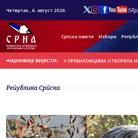
SRp
Четвртак , 6. август 2026.
Српска памти
Избори
Републ
НАЈНОВИЈЕ ВИЈЕСТИ:
 ДАНАШЊИ ДАН
У ПРЕБИЛОВЦИМА ОTВОРЕНА ИЗЛОЖБА '
Република Српска