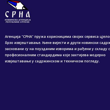
Агенција "СРНА" пружа корисницима својих сервиса цјело
брзо извјештавање. Њене вијести и други новински садр
засновани су на поузданим изворима и рађени у складу 
професионалним стандардима које захтијева модерно
извјештавање у садржинском и техничком погледу.