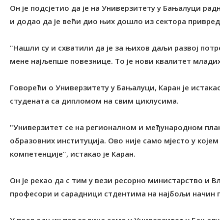
Он је подсјетио да је на Универзитету у Бањалуци рад
и додао да је већи дио њих дошло из сектора привред
"Нашли су и схватили да је за њихов даљи развој потре
мене најљепше повезнице. То је нови квалитет младих 
Говорећи о Универзитету у Бањалуци, Каран је истакао
студената са дипломом на свим циклусима.
"Универзитет се на регионалном и међународном план
образовних институција. Ово није само мјесто у којем 
компетенције", истакао је Каран.
Он је рекао да с тим у вези ресорно министарство и В
професори и сарадници стдентима на најбољи начин 