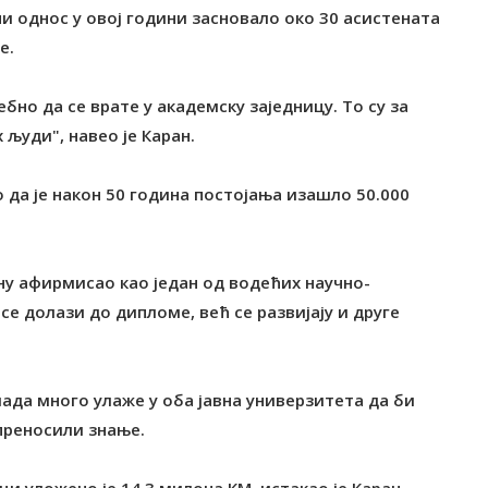
ни однос у овој години засновало око 30 асистената
е.
бно да се врате у академску заједницу. То су за
људи", навео је Каран.
 да је након 50 година постојања изашло 50.000
у афирмисао као један од водећих научно-
се долази до дипломе, већ се развијају и друге
лада много улаже у оба јавна универзитета да би
преносили знање.