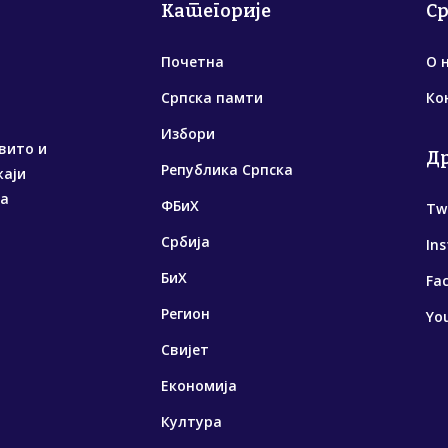
Категорије
С
Почетна
О 
Српска памти
Ко
Избори
вито и
Д
Република Српска
жаји
са
ФБиХ
Tw
Србија
In
БиХ
Fa
Регион
Yo
Свијет
Економија
Култура