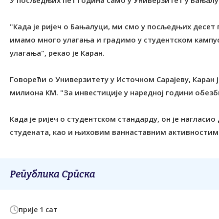
У посљедњих пет година само у Универзитет у Бањалуц
"Када је ријеч о Бањалуци, ми смо у посљедњих десет
имамо много улагања и градимо у студентском кампу
улагања", рекао је Каран.
Говорећи о Универзитету у Источном Сарајеву, Каран ј
милиона КМ. "За инвестиције у наредној години обезби
Када је ријеч о студентском стандарду, он је нагласио
студената, као и њиховим ваннаставним активностим
Република Српска
прије 1 сат