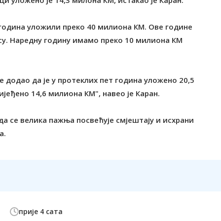
и уложено је 14,3 милона КМ, истакао је Каран.
 година уложили преко 40 милиона КМ. Ове године
су. Наредну годину имамо преко 10 милиона КМ
е додао да је у протеклих пет година уложено 20,5
јеђено 14,6 милиона КМ", навео је Каран.
 да се велика пажња посвећује смјештају и исхрани
а.
прије 4 сата