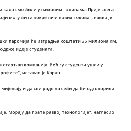
 када смо били у њиховим годинама. Прије свега
оји могу бити покретачи нових токова", навео је
ошки парк чија ће изградња коштати 35 милиона КМ,
подрже идеје студената.
 старт-ап компанија. Већ су студенти ушли у
рофите", истакао је Каран.
 мијењају и да сви раде на себи да би одговорили
је. Морају да прате развој технологије", нагласио