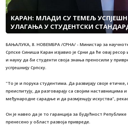
КАРАН: МЛАДИ СУ ТЕМЕЉ УСПЈЕШ
УЛАГАЊА У СТУДЕНТСКИ СТАНДАР
БАЊАЛУКА, 8. НОВЕМБРА /СРНА/ - Министар за научно
Српске Синиша Каран изјавио је Срни да ће овај ресор
и науку да би студенти своја знања преносили у привр
успјешнију Српску.
"То је и порука студентима. Да развијају своје етичке
преиспитују, да разговарају са својим наставницима и
међународне сарадње и да размјењују искуства", рекао
Он је навео да је то гаранција за будућност Републике
пренесено у област развоја привреде.