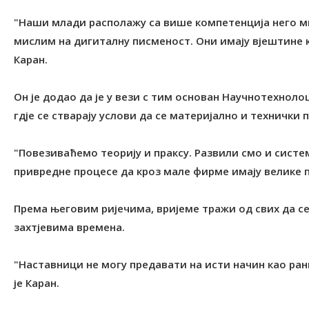
"Наши млади располажу са више компетенција него ми
мислим на дигиталну писменост. Они имају вјештине к
Каран.
Он је додао да је у вези с тим основан Научнотехнол
гдје се стварају услови да се материјално и технички 
"Повезиваћемо теорију и праксу. Развили смо и систем
привредне процесе да кроз мале фирме имају велике п
Према његовим ријечима, вријеме тражи од свих да се
захтјевима времена.
"Наставници не могу предавати на исти начин као рани
је Каран.