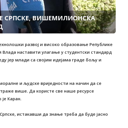
НЕ СРПСКЕ, ВИШЕМИЛИОНСКА
Д
технолошки развој и високо образовање Републике
 и Влада наставити улагање у студентски стандард
еду јер млади са својим идејама граде бољу и
, моралне и људске вриједности на начин да се
 траже више. Да користе све наше ресурсе
 је Каран.
 Српске, истакавши да знање треба да буде јасно