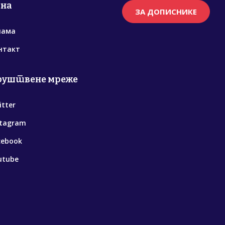
рна
ЗА ДОПИСНИКЕ
нама
нтакт
руштвене мреже
itter
stagram
cebook
utube