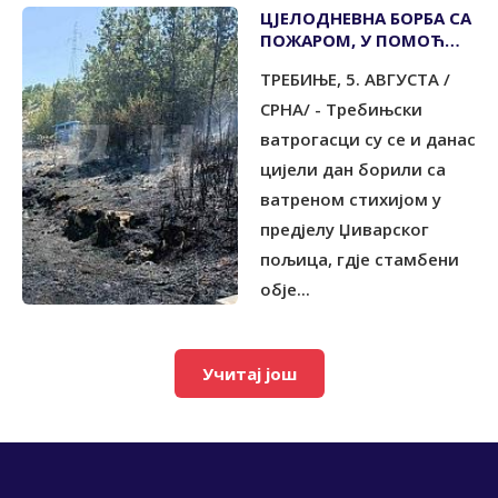
ЦЈЕЛОДНЕВНА БОРБА СА
ПОЖАРОМ, У ПОМОЋ
СТИГАО И ХЕЛИКОПЕТЕР
TРЕБИЊЕ, 5. АВГУСTА /
СРНА/ - Требињски
ватрогасци су се и данас
цијели дан борили са
ватреном стихијом у
предјелу Џиварског
пољица, гдје стамбени
обје...
Учитај још