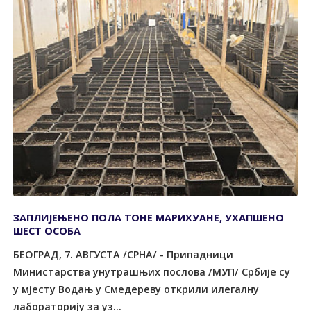
ЗАПЛИЈЕЊЕНО ПОЛА ТОНЕ МАРИХУАНЕ, УХАПШЕНО
ШЕСТ ОСОБА
БЕОГРАД, 7. АВГУСТА /СРНА/ - Припадници
Министарства унутрашњих послова /МУП/ Србије су
у мјесту Водањ у Смедереву открили илегалну
лабораторију за уз...