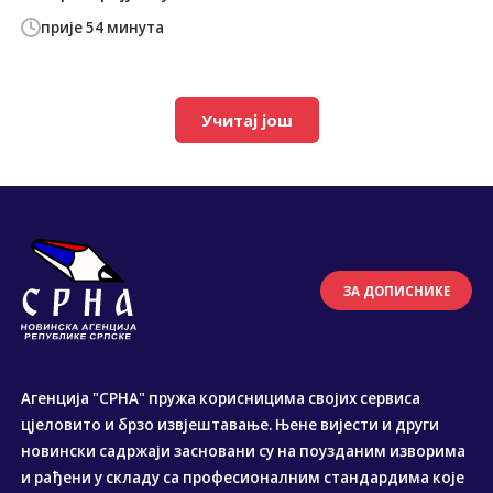
прије 54 минута
Учитај још
ЗА ДОПИСНИКЕ
Агенција "СРНА" пружа корисницима својих сервиса
цјеловито и брзо извјештавање. Њене вијести и други
новински садржаји засновани су на поузданим изворима
и рађени у складу са професионалним стандардима које