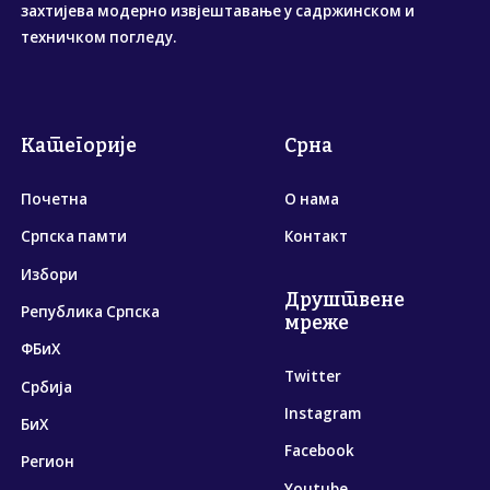
захтијева модерно извјештавање у садржинском и
техничком погледу.
Категорије
Срна
Почетна
О нама
Српска памти
Контакт
Избори
Друштвене
Република Српска
мреже
ФБиХ
Twitter
Србија
Instagram
БиХ
Facebook
Регион
Youtube