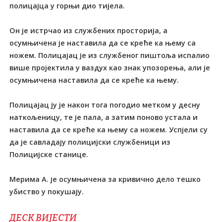
полицајца у горњи дио тијела.
Он је истрчао из службених просторија, а
осумњичена је наставила да се креће ка њему са
ножем. Полицајац је из службеног пиштоља испалио
више пројектила у ваздух као знак упозорења, али је
осумњичена наставила да се креће ка њему.
Полицајац ју је након тога погодио метком у десну
наткољеницу, те је пала, а затим поново устала и
наставила да се креће ка њему са ножем. Успјели су
да је савладају полицијски службеници из
Полицијске станице.
Мерима А. је осумњичена за кривично дело тешко
убиство у покушају.
ДЕСК ВИЈЕСТИ