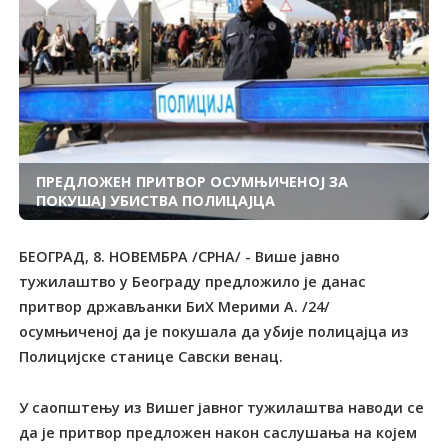
ПРЕДЛОЖЕН ПРИТВОР ОСУМЊИЧЕНОЈ ЗА
ПОКУШАЈ УБИСТВА ПОЛИЦАЈЦА
БЕОГРАД, 8. НОВЕМБРА /СРНА/ - Више јавно
тужилаштво у Београду предложило је данас
притвор држављанки БиХ Мерими А. /24/
осумњиченој да је покушала да убије полицајца из
Полицијске станице Савски венац.
У саопштењу из Вишег јавног тужилаштва наводи се
да је притвор предложен након саслушања на којем