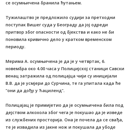
се осумњичена бранила ћутањем.
Тужилаштво је предложило судији за претходни
поступак Вишег суда у Београду да јој одреди
притвор због опасности од бјекства и како не би
поновила кривично дело у кратком временском
периоду.
Мерима А. осумњичена је да је у четвртак, 6.
новембра око 4.00 часа у Полицијској станици Савски
венац затражила од полицајца чији су иницијали
В.В. да је усмјери до Сурчина, те га упитала када ће
"они да дођу у Ћациленд".
Полицајац је примијетио да је осумњичена била под
дејством алкохола због чега је покушао да је изведе
из службених просторија. Она је почела да се свађа,
те је извадила из јакне нож и покушала да убоде