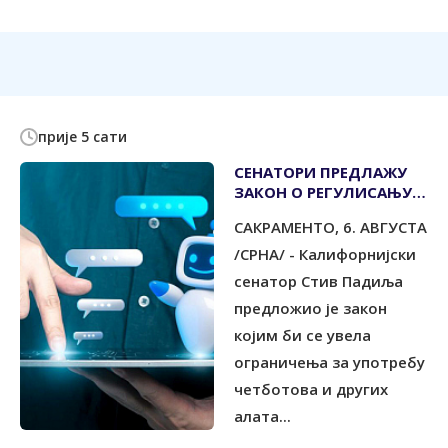
прије 5 сати
СЕНАТОРИ ПРЕДЛАЖУ
ЗАКОН О РЕГУЛИСАЊУ
ВЈЕШТАЧКЕ
САКРАМЕНТО, 6. АВГУСТА
ИНТЕЛИГЕНЦИЈЕ У
ПСИХОТЕРАПИЈИ
/СРНА/ - Калифорнијски
сенатор Стив Падиља
предложио је закон
којим би се увела
ограничења за употребу
четботова и других
алата...