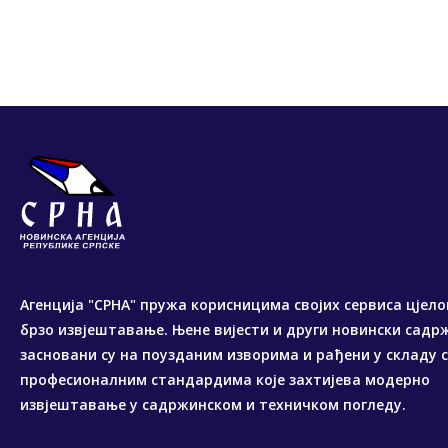
Агенција "СРНА" пружа корисницима својих сервиса цјело
брзо извјештавање. Њене вијести и други новински садр
засновани су на поузданим изворима и рађени у складу 
професионалним стандардима које захтијева модерно
извјештавање у садржинском и техничком погледу.