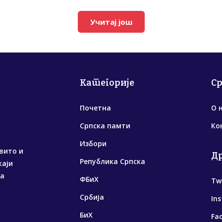
Учитај још
Категорије
С
Почетна
О 
Српска памти
Ко
Избори
вито и
Д
Република Српска
жаји
са
ФБиХ
Tw
Србија
In
БиХ
Fa