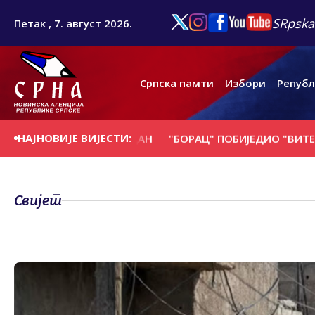
SRpska
Петак , 7. август 2026.
Српска памти
Избори
Републ
НАЈНОВИЈЕ ВИЈЕСТИ:
СЕ НА ДАНАШЊИ ДАН
"БОРАЦ" ПОБИЈЕДИО "ВИТЕБСК" И
Свијет