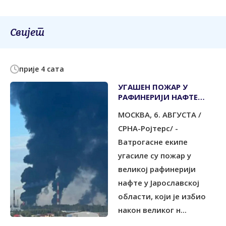
Свијет
прије 4 сата
УГАШЕН ПОЖАР У
РАФИНЕРИЈИ НАФТЕ
ИЗАЗВАН НАПАДОМ
МОСКВА, 6. АВГУСТА /
УКРАЈИНСКИХ ДРОНОВА
СРНА-Ројтерс/ -
Ватрогасне екипе
угасиле су пожар у
великој рафинерији
нафте у Јарославској
области, који је избио
након великог н...