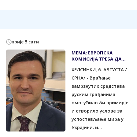
прије 5 сати
МЕМА: ЕВРОПСКА
КОМИСИЈА ТРЕБА ДА
ВРАТИ РУСИЈИ
ХЕЛСИНКИ, 6. АВГУСТА /
ЗАМРЗНУТУ ИМОВИНУ
СРНА/ - Враћање
замрзнутих средстава
руским грађанима
омогућило би примирје
и створило услове за
успостављање мира у
Украјини, и...