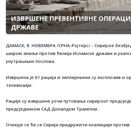
ИЗВРШЕНЕ ПРЕВЕНТИВНЕ ОПЕРАЦИ
ДРЖАВЕ
ДАМАСК, 8. НОВЕМБРА /СРНА-Ројтерс/ - Сиријске безбј
широм земље против ћелија Исламске државе и ухапси
унутрашњих послова.
Извршена је 61 рација и заплијењени су експлозив и о
телевизији.
Рације су извршене уочи путовања сиријског предсјед
предсједником САД Доналдом Трампом.
Очекује се ће се Сирија придружити коалицији против