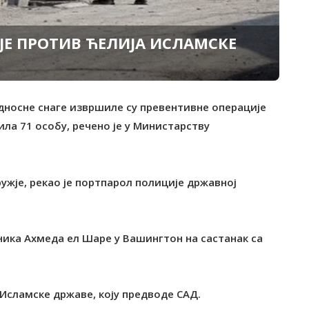
ЈЕ ПРОТИВ ЋЕЛИЈА ИСЛАМСКЕ
едносне снаге извршиле су превентивне операције
ла 71 особу, речено је у Министарству
ружје, рекао је портпарол полиције државној
ника Ахмеда ел Шаре у Вашингтон на састанак са
 Исламске државе, коју предводе САД.