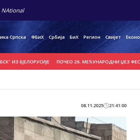
 NAtional
ика Српска
ФБиХ
Србија
БиХ
Регион
Свијет
Еконо
З БЈЕЛОРУСИЈЕ
ПОЧЕО 26. МЕЂУНАРОДНИ ЏЕЗ ФЕСТИВАЛ
08.11.2025
21:41:00