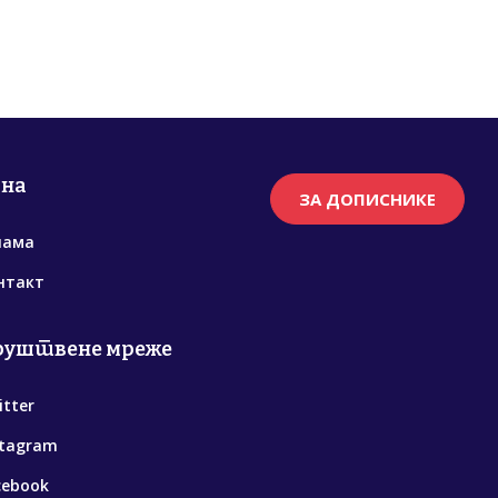
рна
ЗА ДОПИСНИКЕ
нама
нтакт
руштвене мреже
itter
stagram
cebook