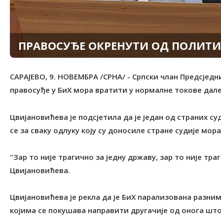
ПРАВОСУЂЕ ОКРЕНУТИ ОД ПОЛИТИ
САРАЈЕВО, 9. НОВЕМБРА /СРНА/ - Српски члан Предсјед
правосуђе у БиХ мора вратити у нормалне токове дале
Цвијановићева је подсјетила да је један од страних суд
се за сваку одлуку коју су доносиле стране судије мор
"Зар то није трагично за једну државу, зар то није тра
Цвијановићева.
Цвијановићева је рекла да је БиХ парализована разн
којима се покушава направити другачије од онога шт