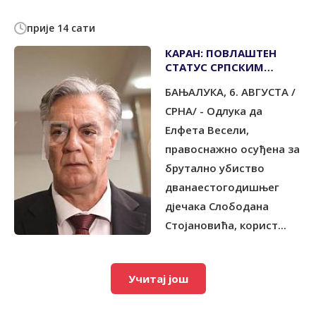
прије 14 сати
КАРАН: ПОВЛАШТЕН
СТАТУС СРПСКИМ
ЏЕЛАТИМА - ПОНИЖЕЊЕ
БАЊАЛУКА, 6. АВГУСТА /
И УВРЕДА ЗА СВАКОГ
СРБИНА
СРНА/ - Одлука да
Елфета Весели,
правоснажно осуђена за
брутално убиство
дванаестогодишњег
дјечака Слободана
Стојановића, корист...
Учитај још