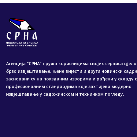
Агенција "СРНА" пружа корисницима својих сервиса цјело
брзо извјештавање. Њене вијести и други новински садр
засновани су на поузданим изворима и рађени у складу 
професионалним стандардима које захтијева модерно
извјештавање у садржинском и техничком погледу.