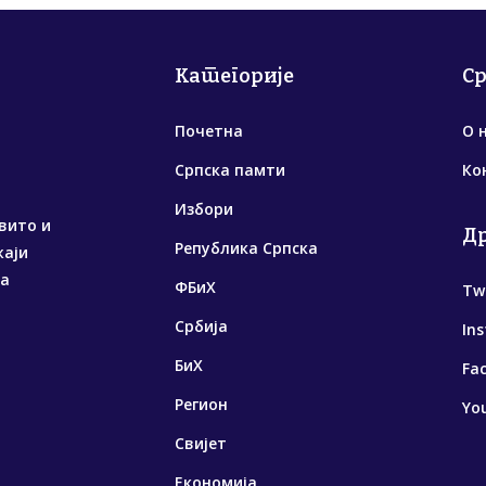
Категорије
С
Почетна
О 
Српска памти
Ко
Избори
вито и
Д
Република Српска
жаји
са
ФБиХ
Tw
Србија
In
БиХ
Fa
Регион
Yo
Свијет
Економија