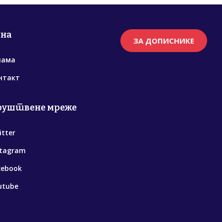
рна
ЗА ДОПИСНИКЕ
нама
нтакт
руштвене мреже
itter
stagram
cebook
utube