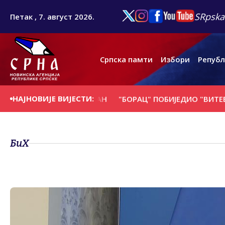
SRpska
Петак , 7. август 2026.
Српска памти
Избори
Републ
НАЈНОВИЈЕ ВИЈЕСТИ:
 СЕ НА ДАНАШЊИ ДАН
"БОРАЦ" ПОБИЈЕДИО "ВИТЕБСК" 
БиХ