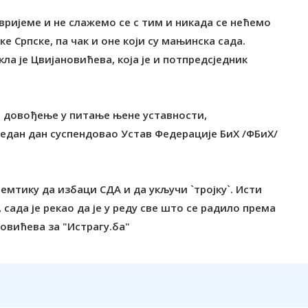
вријеме и не слажемо се с тим и никада се нећемо
е Српске, па чак и оне који су мањинска сада.
ла је Цвијановићева, која је и потпредсједник
и довођење у питање њене уставности,
 један дан суспендовао Устав Федерације БиХ /ФБиХ/
емтику да избаци СДА и да укључи `тројку`. Исти
, сада је рекао да је у реду све што се радило према
овићева за "Истрагу.ба"