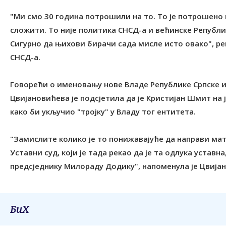
"Ми смо 30 година потрошили на то. То је потрошено 
сложити. То није политика СНСД-а и већинске Републик
Сигурно да њихови бирачи сада мисле исто овако", рек
СНСД-а.
Говорећи о именовању нове Владе Републике Српске 
Цвијановићева је подсјетила да је Кристијан Шмит на
како би укључио "тројку" у Владу тог ентитета.
"Замислите колико је то понижавајуће да направи мат
Уставни суд, који је тада рекао да је та одлука уставна
предсједнику Милораду Додику", напоменула је Цвијан
БиХ