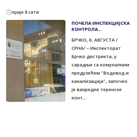
прије 8 сати
ПОЧЕЛА ИНСПЕКЦИЈСКА
КОНTРОЛА
НЕРАЦИОНАЛНЕ
БРЧКО, 6. АВГУСTА /
ПОTРОШЊЕ ВОДЕ
СРНА/ – Инспекторат
Брчко дистрикта, у
сарадњи са комуналним
предузећем "Водовод и
канализација", започео
је ванредне теренске
конт...