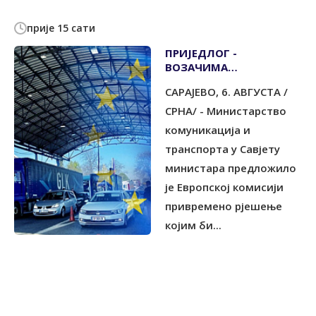
прије 15 сати
ПРИЈЕДЛОГ -
ВОЗАЧИМА
ОМОГУЋИТИ ПОНОВНИ
САРАЈЕВО, 6. АВГУСTА /
ПОЧЕТАК ОБРАЧУНА
БОРАВКА У ЕУ
СРНА/ - Министарство
комуникација и
транспорта у Савјету
министара предложило
је Европској комисији
привремено рјешење
којим би...