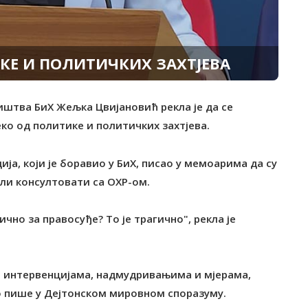
КЕ И ПОЛИТИЧКИХ ЗАХТЈЕВА
ништва БиХ Жељка Цвијановић рекла је да се
ко од политике и политичких захтјева.
ија, који је боравио у БиХ, писао у мемоарима да су
али консултовати са ОХР-ом.
гично за правосуђе? То је трагично", рекла је
им интервенцијама, надмудривањима и мјерама,
о пише у Дејтонском мировном споразуму.