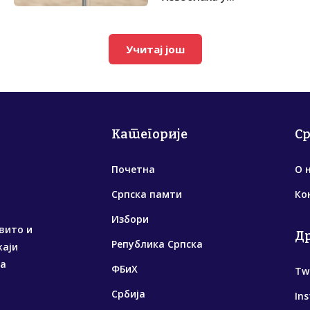
Учитај још
Категорије
С
Почетна
О 
Српска памти
Ко
Избори
вито и
Д
Република Српска
жаји
са
ФБиХ
Tw
Србија
In