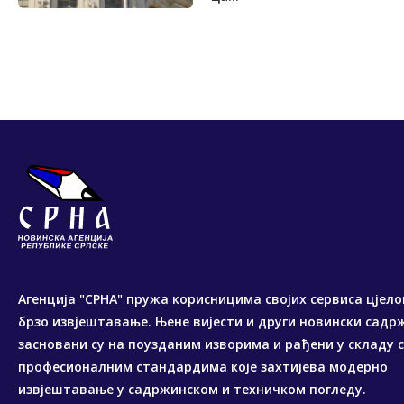
Агенција "СРНА" пружа корисницима својих сервиса цјело
брзо извјештавање. Њене вијести и други новински садр
засновани су на поузданим изворима и рађени у складу 
професионалним стандардима које захтијева модерно
извјештавање у садржинском и техничком погледу.