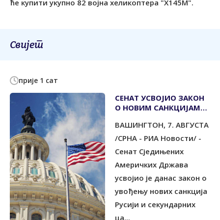
ће купити укупно 82 војна хеликоптера "Х145М".
Свијет
прије 1 сат
СЕНАТ УСВОЈИО ЗАКОН
О НОВИМ САНКЦИЈАМА
МОСКВИ
ВАШИНГТОН, 7. АВГУСТА
/СРНА - РИА Новости/ -
Сенат Сједињених
Америчких Држава
усвојио је данас закон о
увођењу нових санкција
Русији и секундарних
ца...