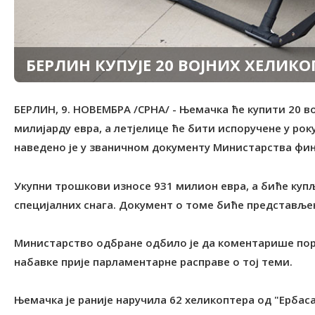
БЕРЛИН КУПУЈЕ 20 ВОЈНИХ ХЕЛИКО
БЕРЛИН, 9. НОВЕМБРА /СРНА/ - Њемачка ће купити 20 во
милијарду евра, а летјелице ће бити испоручене у рок
наведено је у званичном документу Министарства финан
Укупни трошкови износе 931 милион евра, а биће куп
специјалних снага. Документ о томе биће представље
Министарство одбране одбило је да коментарише пор
набавке прије парламентарне расправе о тој теми.
Њемачка је раније наручила 62 хеликоптера од "Ербаса"