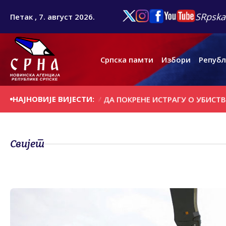
SRpska
Петак , 7. август 2026.
Српска памти
Избори
Републ
НАЈНОВИЈЕ ВИЈЕСТИ:
ШТВО У БЕОГРАДУ ДА ПОКРЕНЕ ИСТРАГУ О УБИСТВУ 500 
Свијет