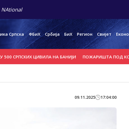
 NAtional
ика Српска
ФБиХ
Србија
БиХ
Регион
Свијет
Еконо
СРПСКИХ ЦИВИЛА НА БАНИЈИ
ПОЖАРИШТА ПОД КОНTРО
09.11.2025
17:04:00