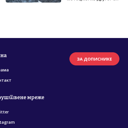
рна
ЗА ДОПИСНИКЕ
нама
нтакт
руштвене мреже
itter
stagram