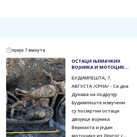
прије 7 минута
ОСТАЦИ ЊЕМАЧКИХ
ВОЈНИКА И МОТОЦИКЛ
ИЗ ДРУГОГ СВЈЕТСКОГ
БУДИМПЕШТА, 7.
РАТА ИЗВУЧЕНИ ИЗ
ДУНАВА
АВГУСТА /СРНА/ - Са дна
Дунава на подручју
Будимпеште извучени
су посмртни остаци
двојице војника
Вермахта и један
мотоцикл из Другог с...