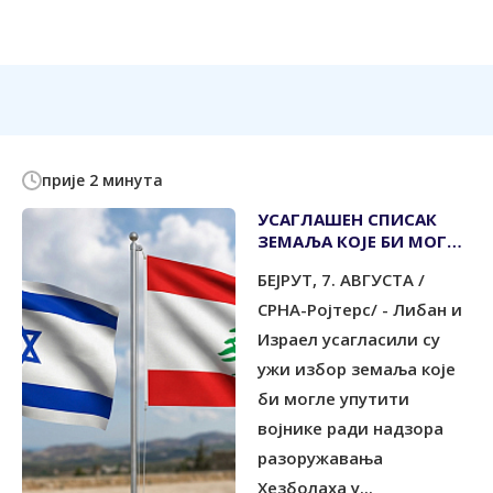
прије 2 минута
УСАГЛАШЕН СПИСАК
ЗЕМАЉА КОЈЕ БИ МОГЛЕ
НАДЗИРАТИ
БЕЈРУТ, 7. АВГУСТА /
РАЗОРУЖАВАЊЕ
ХЕЗБОЛАХА
СРНА-Ројтерс/ - Либан и
Израел усагласили су
ужи избор земаља које
би могле упутити
војнике ради надзора
разоружавања
Хезболаха у...