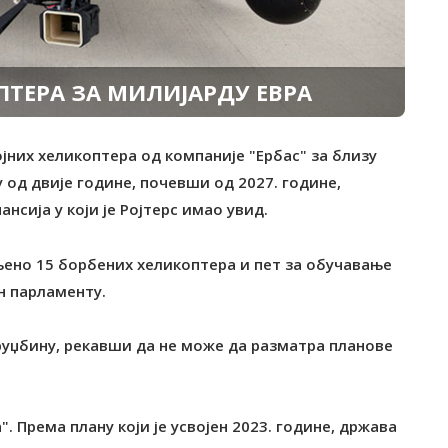
ПТЕРА ЗА МИЛИЈАРДУ ЕВРА
јних хеликоптера од компаније "Ербас" за близу
у од двије године, почевши од 2027. године,
сија у који је Ројтерс имао увид.
љено 15 борбених хеликоптера и пет за обучавање
н парламенту.
уџбину, рекавши да не може да разматра планове
. Према плану који је усвојен 2023. године, држава