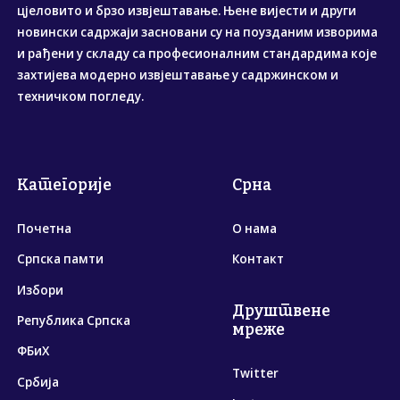
цјеловито и брзо извјештавање. Њене вијести и други
новински садржаји засновани су на поузданим изворима
и рађени у складу са професионалним стандардима које
захтијева модерно извјештавање у садржинском и
техничком погледу.
Категорије
Срна
Почетна
О нама
Српска памти
Контакт
Избори
Друштвене
Република Српска
мреже
ФБиХ
Twitter
Србија