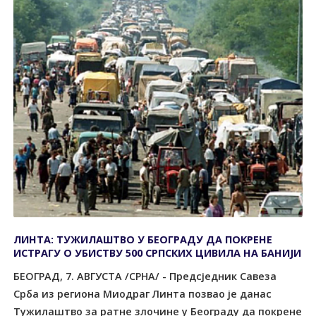
ЛИНТА: ТУЖИЛАШТВО У БЕОГРАДУ ДА ПОКРЕНЕ
ИСТРАГУ О УБИСТВУ 500 СРПСКИХ ЦИВИЛА НА БАНИЈИ
БЕОГРАД, 7. АВГУСТА /СРНА/ - Предсједник Савеза
Срба из региона Миодраг Линта позвао је данас
Тужилаштво за ратне злочине у Београду да покрене