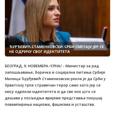
ЂУРЂЕВИЋ СТАМЕНКОВСКИ: СРБИ СМЕТАЈУ ЈЕР СЕ
НЕ ОДРИЧУ СВОГ ИДЕНТИТЕТА
БЕОГРАД, 9. НОВЕМБРА /СРНА/ - Министар за рад
запошљавање, борачка и социјална питања Србије
Милица Ђурђевић Стаменковски рекла је да Срби у
Хрватској трпе стравичан терор само зато јер се
нису одрекли идентитета и да све оно што се
дешава у посљедње вријеме представља покушај
повампирења нацизма, фашизма и усташтва.