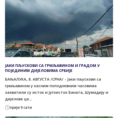
ЈАКИ ПЉУСКОВИ СА ГРМЉАВИНОМ И ГРАДОМ У
ПОЈЕДИНИМ ДИЈЕЛОВИМА СРБИЈЕ
БАЊАЛУКА, 8. АВГУСТА /СРНА/ - Јаки пљускови са
грмљавином у касним поподневним часовима
захватили су исток и југоисток Баната, Шумадију и
дијелове це...
прије 9 сати