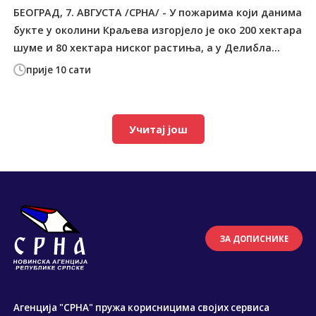
БЕОГРАД, 7. АВГУСТА /СРНА/ - У пожарима који данима
букте у околини Краљева изгорјело је око 200 хектара
шуме и 80 хектара ниског растиња, а у Делибла...
прије 10 сати
Учитај још
ЗА ДОПИСНИКЕ
Агенција "СРНА" пружа корисницима својих сервиса