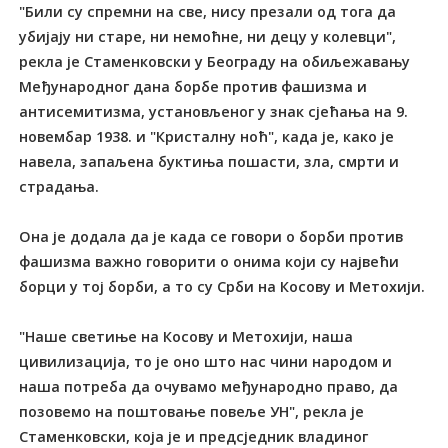
"Били су спремни на све, нису презали од тога да
убијају ни старе, ни немоћне, ни децу у колевци",
рекла је Стаменковски у Београду на обиљежавању
Међународног дана борбе против фашизма и
антисемитизма, установљеног у знак сјећања на 9.
новембар 1938. и "Кристалну ноћ", када је, како је
навела, запаљена буктиња пошасти, зла, смрти и
страдања.
Она је додала да је када се говори о борби против
фашизма важно говорити о онима који су највећи
борци у тој борби, а то су Срби на Косову и Метохији.
"Наше светиње на Косову и Метохији, наша
цивилизација, то је оно што нас чини народом и
наша потреба да очувамо међународно право, да
позовемо на поштовање повеље УН", рекла је
Стаменковски, која је и предсједник владиног