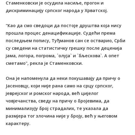
Стаменковски је осудила насиље, прогон и
дискриминацију српског народа у Хрватској.
"Као да смо сведоци да постоје друштва која нису
прошла процес денацификације. Судећи према
последњем попису, Tуђманов сан се остварио, Срби
су сведени на статистичку грешку после деценија
јама, логора, погрома, `олуја` и `бљескова`. А опет
сметамо", рекла је Стаменковски.
Она је напоменула да неки покушавају да причу о
Јасеновцу, који није рана само на срцу српског,
јеврејског и ромског народа, већ цијелог
човјечанства, сведу на причу о бројевима, да
минимализују број страдалих, те указала да
размјера тог злочина није у броју, већ у његовом
карактеру.