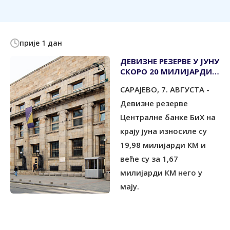
прије 1 дан
ДЕВИЗНЕ РЕЗЕРВЕ У ЈУНУ
СКОРО 20 МИЛИЈАРДИ
КМ
САРАЈЕВО, 7. АВГУСТА -
Девизне резерве
Централне банке БиХ на
крају јуна износиле су
19,98 милијарди КМ и
веће су за 1,67
милијарди КМ него у
мају.