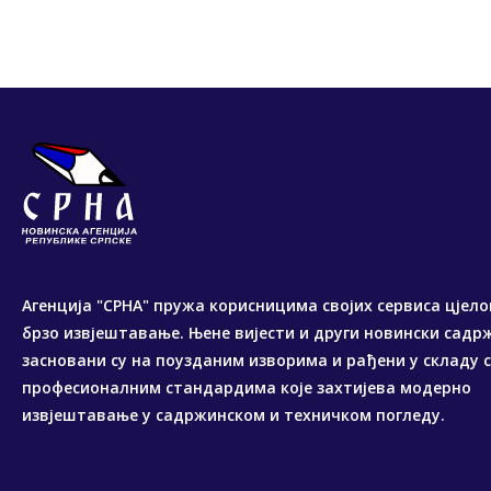
Агенција "СРНА" пружа корисницима својих сервиса цјело
брзо извјештавање. Њене вијести и други новински садр
засновани су на поузданим изворима и рађени у складу 
професионалним стандардима које захтијева модерно
извјештавање у садржинском и техничком погледу.