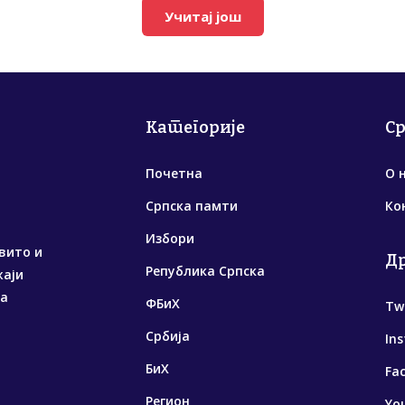
Учитај још
Категорије
С
Почетна
О 
Српска памти
Ко
Избори
вито и
Д
Република Српска
жаји
са
ФБиХ
Tw
Србија
In
БиХ
Fa
Регион
Yo