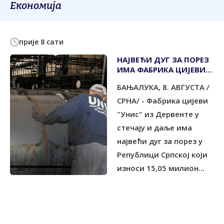
Економија
прије 8 сати
НАЈВЕЋИ ДУГ ЗА ПОРЕЗ
ИМА ФАБРИКА ЦИЈЕВИ
"УНИС" ИЗ ДЕРВЕНТЕ У
БАЊАЛУКА, 8. АВГУСТА /
СТЕЧАЈУ
СРНА/ - Фабрика цијеви
"Унис" из Дервенте у
стечају и даље има
највећи дуг за порез у
Републици Српској који
износи 15,05 милион...