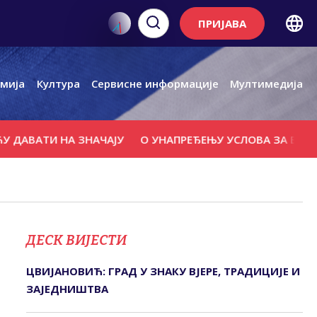
ПРИЈАВА
мија
Култура
Сервисне информације
Мултимедија
АТИ НА ЗНАЧАЈУ
О УНАПРЕЂЕЊУ УСЛОВА ЗА БОРАВАК С
ДЕСК ВИЈЕСТИ
ЦВИЈАНОВИЋ: ГРАД У ЗНАКУ ВЈЕРЕ, ТРАДИЦИЈЕ И
ЗАЈЕДНИШТВА