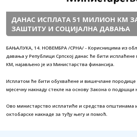
ДАНАС ИСПЛАТА 51 МИЛИОН КМ З
ЗАШТИТУ И СОЦИЈАЛНА ДАВАЊА
БАЊАЛУКА, 14. НОВЕМБРА /СРНА/ - Корисницима из об
давања у Републици Српској данас ће бити исплаћене 
КМ, најављено је из Министарства финансија.
Исплатом ће бити обухваћене и вишечлане породице из
мјесечну накнаду стекле на основу Закона о подршци
Ово министарство исплатиће и средства општинама и 
октобарске накнаде за туђу његу и помоћ.