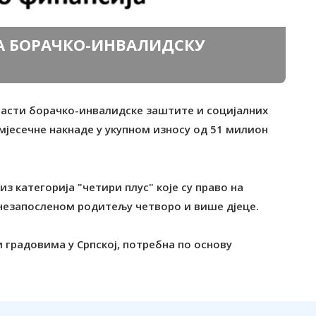
А БОРАЧКО-ИНВАЛИДСКУ
ласти борачко-инвалидске заштите и социјалних
мјесечне накнаде у укупном износу од 51 милион
 категорија "четири плус" које су право на
 незапосленом родитељу четворо и више дјеце.
градовима у Српској, потребна по основу