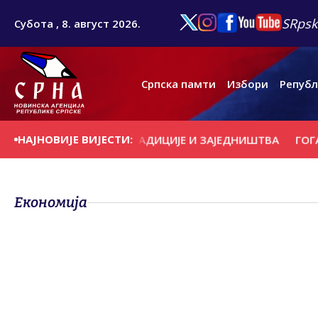
SRpsk
Субота , 8. август 2026.
Српска памти
Избори
Републ
НАЈНОВИЈЕ ВИЈЕСТИ:
Д У ЗНАКУ ВЈЕРЕ, ТРАДИЦИЈЕ И ЗАЈЕДНИШТВА
ГОГАНОВИ
Економија