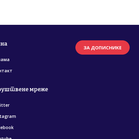
рна
ЗА ДОПИСНИКЕ
нама
нтакт
руштвене мреже
itter
stagram
cebook
utube