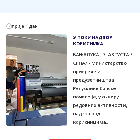
прије 1 дан
У ТОКУ НАДЗОР
КОРИСНИКА
ПОДСТИЦАЈА ЗА
БАЊАЛУКА , 7. АВГУСТА /
УЛАГАЊА
СРНА/ - Министарство
привреде и
предузетништва
Републике Српске
почело је, у оквиру
редовних активности,
надзор над
корисницима...