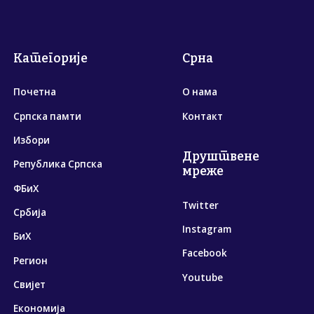
Категорије
Срна
Почетна
О нама
Српска памти
Контакт
Избори
Друштвене
Република Српска
мреже
ФБиХ
Twitter
Србија
Instagram
БиХ
Facebook
Регион
Youtube
Свијет
Економија