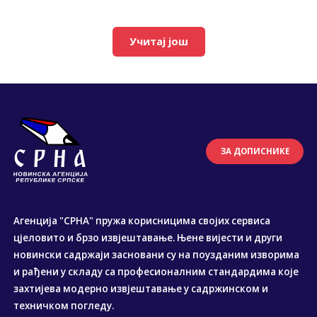
Учитај још
ЗА ДОПИСНИКЕ
Агенција "СРНА" пружа корисницима својих сервиса
цјеловито и брзо извјештавање. Њене вијести и други
новински садржаји засновани су на поузданим изворима
и рађени у складу са професионалним стандардима које
захтијева модерно извјештавање у садржинском и
техничком погледу.