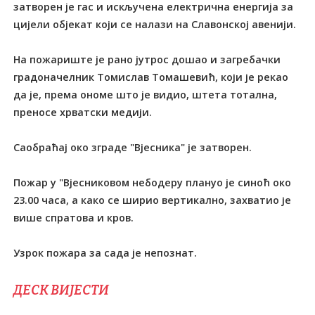
затворен је гас и искључена електрична енергија за
цијели објекат који се налази на Славонској авенији.
На пожариште је рано јутрос дошао и загребачки
градоначелник Tомислав Tомашевић, који је рекао
да је, према ономе што је видио, штета тотална,
преносе хрватски медији.
Саобраћај око зграде "Вјесника" је затворен.
Пожар у "Вјесниковом небодеру плануо је синоћ око
23.00 часа, а како се ширио вертикално, захватио је
више спратова и кров.
Узрок пожара за сада је непознат.
ДЕСК ВИЈЕСТИ