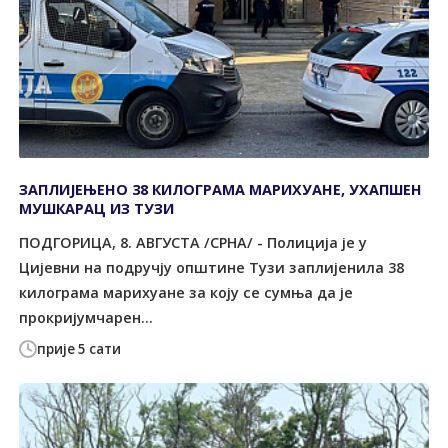
ЗАПЛИЈЕЊЕНО 38 КИЛОГРАМА МАРИХУАНЕ, УХАПШЕН
МУШКАРАЦ ИЗ ТУЗИ
ПОДГОРИЦА, 8. АВГУСТА /СРНА/ - Полиција је у
Цијевни на подручју општине Tузи заплијенила 38
килограма марихуане за коју се сумња да је
прокријумчарен...
прије 5 сати