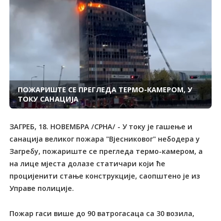
ПОЖАРИШТЕ СЕ ПРЕГЛЕДА ТЕРМО-КАМЕРОМ, У
ТОКУ САНАЦИЈА
ЗАГРЕБ, 18. НОВЕМБРА /СРНА/ - У току је гашење и
санација великог пожара "Вјесниковог" небодера у
Загребу, пожариште се прегледа термо-камером, а
на лице мјеста долазе статичари који ће
процијенити стање конструкције, саопштено је из
Управе полиције.
Пожар гаси више до 90 ватрогасаца са 30 возила,