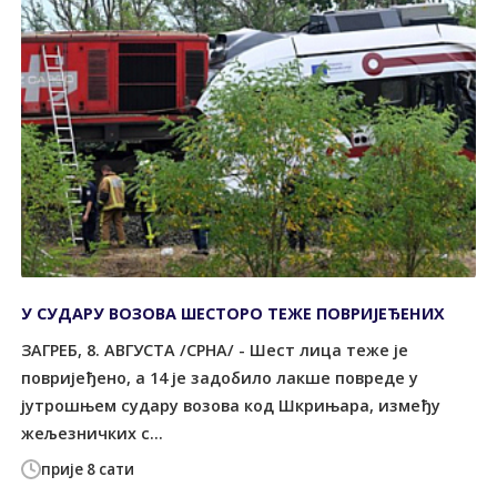
У СУДАРУ ВОЗОВА ШЕСТОРО ТЕЖЕ ПОВРИЈЕЂЕНИХ
ЗАГРЕБ, 8. АВГУСТА /СРНА/ - Шест лица теже је
повријеђено, а 14 је задобило лакше повреде у
јутрошњем судару возова код Шкрињара, између
жељезничких с...
прије 8 сати