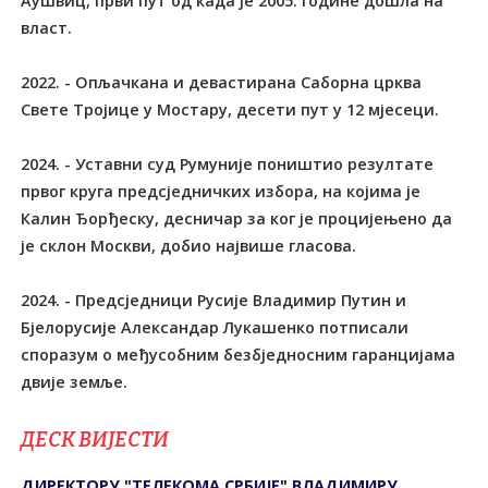
Аушвиц, први пут од када је 2005. године дошла на
власт.
2022. - Опљачкана и девастирана Саборна црква
Свете Тројице у Мостару, десети пут у 12 мјесеци.
2024. - Уставни суд Румуније поништио резултате
првог круга предсједничких избора, на којима је
Калин Ђорђеску, десничар за ког је процијењено да
је склон Москви, добио највише гласова.
2024. - Предсједници Русије Владимир Путин и
Бјелорусије Александар Лукашенко потписали
споразум о међусобним безбједносним гаранцијама
двије земље.
ДЕСК ВИЈЕСТИ
ДИРЕКТОРУ "ТЕЛЕКОМА СРБИЈЕ" ВЛАДИМИРУ