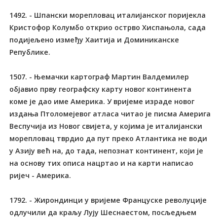
1492. - Шпански морепловац италијанског поријекла
Кристофор Колумбо открио острво Хиспањола, сада
подијељено између Хаитија и Доминиканске
Републике.
1507. - Њемачки картограф Мартин Валдемилер
објавио прву географску карту новог континента
коме је дао име Америка. У вријеме израде новог
издања Птоломејевог атласа читао је писма Америга
Веспучија из Новог свијета, у којима је италијански
морепловац тврдио да пут преко Атлантика не води
у Азију већ на, до тада, непознат континент, који је
на основу тих описа нацртао и на карти написао
ријеч - Америка.
1792. - Жирондинци у вријеме Француске револуције
одлучили да краљу Лују Шеснаестом, посљедњем