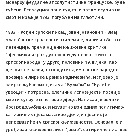
монарху феудалне апсолутистичке Француске, буде
суђено. Револуционарни суд га је потом осудио на
смрт и краљ је 1793. погубљен на гиљотини.
1833. - Рођен српски писац Јован Јовановић - Змај,
члан Српске краљевске академије, лиричар богате
инвенције, према оцjени књижевне критике
"пјеснички израз духовног и душевног живота
српског народа" у другој половини 19. вијека. Као
пјесник се развијао под утицајем српске народне
поезије и лирике Бранка Радичевића. Испјевао је
збирке љубавних пјесама "Ђулићи" и "Ђулићи
увеоци" - потресне, елегичне исповијести послиjе
смрти супруге и четворо дјеце. Написао је велики
број родољубивих и изузетно вриједних политичко-
сатиричних пјесама, а као дјечији пјесник је
непревазиђен у српској књижевности. Основао је и
уређивао књижевни лист "Јавор", сатиричне листове