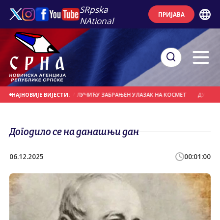
SRpska
ПРИЈАВА
NAtional
РБИЈЕ" ВЛАДИМИРУ ЛУЧИЋУ ЗАБРАЊЕН УЛАЗАК НА КОСМЕТ
ДУБОКЕ ВЕЗЕ С
НАЈНОВИЈЕ ВИЈЕСТИ:
Догодило се на данашњи дан
06.12.2025
00:01:00