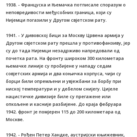
1938. - Француска и Њемачка потписале споразум о
неповредивости међусобних граница, који су
Нијемци погазили у Другом свјетском рату.
1941. - У дивовској бици за Москву Црвена армија у
Другом свјетском рату прешла у противофанзиву, јер
су до тада Нијемци незадрживо напредовали од
почетка рата. На фронту широком 300 километара
њемачке линије су пробијене у нападу седам
совјетских армија и два коњичка корпуса, чији су
борци били опремљени и увјежбани за борбу при
ниској температури и у дебелом снијегу. Цијеле
нацистичке дивизије биле су прегажене или
опкољене и касније разбијене. До краја фебруара
1942. фронт је помјерен 115 до 200 километара од
Москве.
1942. - Рођен Петер Хандке, аустријски књижевник,