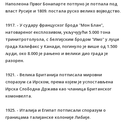
Наполеона Првог Бонапарте потпуно је потпала под
власт Русије и 1809. постала руско велико војводство.
1917. - У судару француског брода "Мон Блан",
натовареног експлозивом, укључујући 5.000 тона
тринитротолуола, с белгијским бродом "Имо" у луци
града Халифакс у Канади, погинуло је више од 1.500
људи, око 8.000 је рањено и велики дио града је
разорен.
1921. - Велика Британија потписала мировни
споразум са Ирском, према којем је успостављена
Ирска Слободна Држава као чланица Британског
комонвелта.
1925. - Италија и Египат потписали споразум о
границама талијанске колоније Либије.