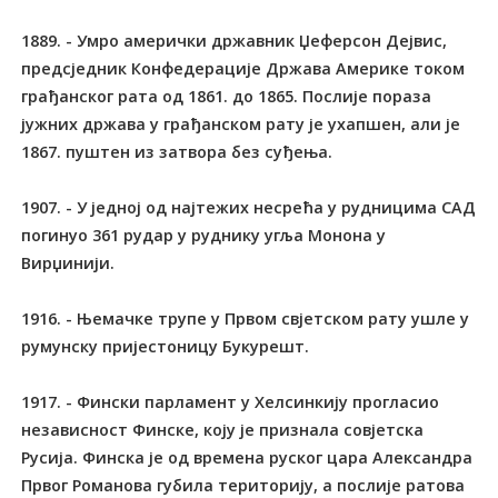
1889. - Умро амерички државник Џеферсон Дејвис,
предсједник Конфедерације Држава Америке током
грађанског рата од 1861. до 1865. Послије пораза
јужних држава у грађанском рату је ухапшен, али је
1867. пуштен из затвора без суђења.
1907. - У једној од најтежих несрећа у рудницима САД
погинуо 361 рудар у руднику угља Монона у
Вирџинији.
1916. - Њемачке трупе у Првом свјетском рату ушле у
румунску пријестоницу Букурешт.
1917. - Фински парламент у Хелсинкију прогласио
независност Финске, коју је признала совјетска
Русија. Финска је од времена руског цара Александра
Првог Романова губила територију, а послије ратова