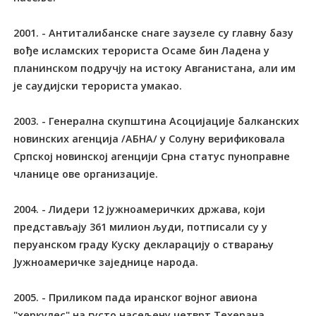
2001. - Антиталибанске снаге заузеле су главну базу
вође исламских терориста Осаме бин Ладена у
планинском подручју на истоку Авганистана, али им
је саудијски терориста умакао.
2003. - Генерална скупштина Асоцијације балканских
новинских агенција /АБНА/ у Солуну верификовала
Српској новинској агенцији Срна статус пуноправне
чланице ове организације.
2004. - Лидери 12 јужноамеричких држава, који
представљају 361 милион људи, потписали су у
перуанском граду Куску декларацију о стварању
Јужноамеричке заједнице народа.
2005. - Приликом пада иранског војног авиона
"херкулес" на густо насељену четврт Tехерана,