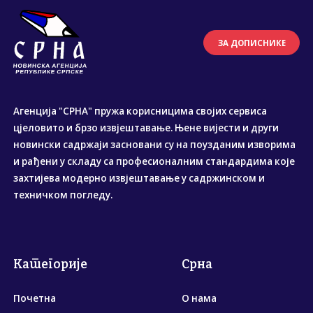
ЗА ДОПИСНИКЕ
Агенција "СРНА" пружа корисницима својих сервиса
цјеловито и брзо извјештавање. Њене вијести и други
новински садржаји засновани су на поузданим изворима
и рађени у складу са професионалним стандардима које
захтијева модерно извјештавање у садржинском и
техничком погледу.
Категорије
Срна
Почетна
О нама