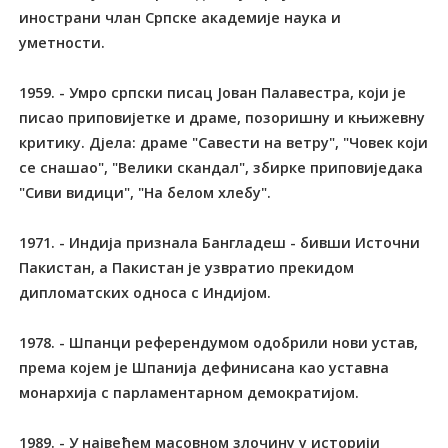
инострани члан Српске академије наука и
уметности.
1959. - Умро српски писац Јован Палавестра, који је
писао приповијетке и драме, позоришну и књижевну
критику. Дјела: драме "Савести на ветру", "Човек који
се снашао", "Велики скандал", збирке приповиједака
"Сиви видици", "На белом хлебу".
1971. - Индија признала Бангладеш - бивши Источни
Пакистан, а Пакистан је узвратио прекидом
дипломатских односа с Индијом.
1978. - Шпанци референдумом одобрили нови устав,
према којем је Шпанија дефинисана као уставна
монархија с парламентарном демократијом.
1989. - У највећем масовном злочину у историји