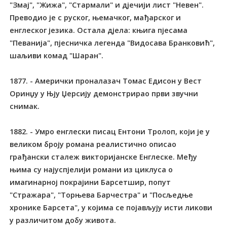
"Змај", "Жижа", "Стармали" и дјечији лист "Невен".
Преводио је с руског, њемачког, мађарског и
енглеског језика. Остала дјела: књига пјесама
"Певанија", пјесничка легенда "Видосава Бранковић",
шаљиви комад "Шаран".
1877. - Амерички проналазач Томас Едисон у Вест
Оринџу у Њју Џерсију демонстрирао први звучни
снимак.
1882. - Умро енглески писац Ентони Тролоп, који је у
великом броју романа реалистично описао
грађански сталеж викторијанске Енглеске. Међу
њима су најуспјелији романи из циклуса о
имагинарној покрајини Барсетшир, попут
"Стражара", "Торњева Барчестра" и "Посљедње
хронике Барсета", у којима се појављују исти ликови
у различитом добу живота.