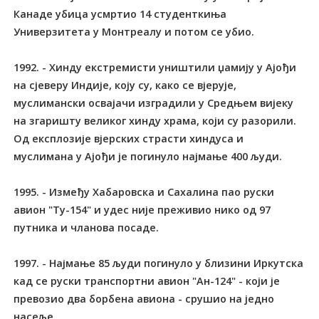
Канаде убица усмртио 14 студенткиња
Универзитета у Монтреалу и потом се убио.
1992. - Хинду екстремисти уништили џамију у Ајођи
на сјеверу Индије, коју су, како се вјерује,
муслимански освајачи изградили у Средњем вијеку
на згаришту великог хинду храма, који су разорили.
Од експлозије вјерских страсти хиндуса и
муслимана у Ајођи је погинуло најмање 400 људи.
1995. - Између Хабаровска и Сахалина пао руски
авион "Ту-154" и удес није преживио нико од 97
путника и чланова посаде.
1997. - Најмање 85 људи погинуло у близини Иркутска
кад се руски транспортни авион "Ан-124" - који је
превозио два борбена авиона - срушио на једно
насеље.