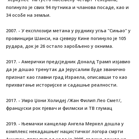
погинуло је свих 94 путника и чланова посаде, као и
34 особе на земљи.
2007. - У експлозији метана у руднику угља "Сињао" у
провинцији Шанси, на сјеверу Кине погинуло је 105
рудара, док је 26 остало заробљено у окнима.
2017. - Амерички предсједник Доналд Tрамп изјавио
да је дошао тренутак да Јерусалим буде званично
признат као главни град Израела, описавши то као
прихватање историјске и садашње реалности.
2017. - Умро Џони Холидеј /Жан Филип Лео Смет/,
француски рок пјевач и филмски и ТВ глумац
2019. - Њемачки канцелар Ангела Меркел дошла у
комплекс некадашњег нацистичког логора смрти