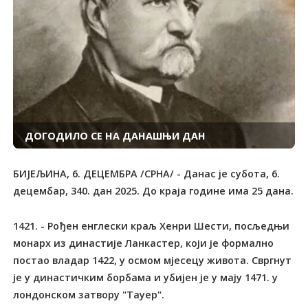
ДОГОДИЛО СЕ НА ДАНАШЊИ ДАН
БИЈЕЉИНА, 6. ДЕЦЕМБРА /СРНА/ - Данас је субота, 6.
децембар, 340. дан 2025. До краја године има 25 дана.
1421. - Рођен енглески краљ Хенри Шести, посљедњи
монарх из династије Ланкастер, који је формално
постао владар 1422, у осмом мјесецу живота. Свргнут
је у династичким борбама и убијен је у мају 1471. у
лондонском затвору "Тауер".