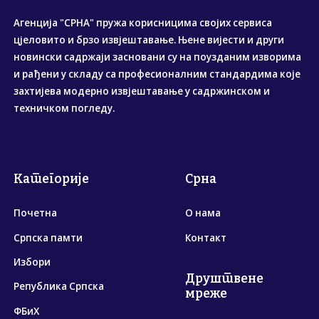
Агенција "СРНА" пружа корисницима својих сервиса
цјеловито и брзо извјештавање. Њене вијести и други
новински садржаји засновани су на поузданим изворима
и рађени у складу са професионалним стандардима које
захтијева модерно извјештавање у садржинском и
техничком погледу.
Категорије
Срна
Почетна
О нама
Српска памти
Контакт
Избори
Друштвене
Република Српска
мреже
ФБиХ