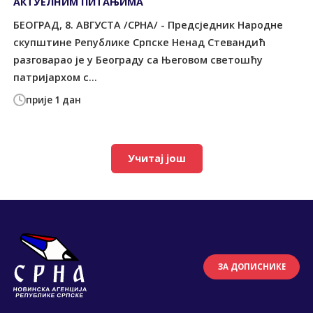
АКТУЕЛНИМ ПИТАЊИМА
БЕОГРАД, 8. АВГУСТА /СРНА/ - Предсједник Народне
скупштине Републике Српске Ненад Стевандић
разговарао је у Београду са Његовом светошћу
патријархом с...
прије 1 дан
Учитај још
ЗА ДОПИСНИКЕ