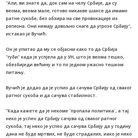
"Али, ви знате да, док сам на челу Србије, да су
веома, веома мале, готово никакве шансе да имамо
ратне сукобе, без обзира на све провокације из
региона. Они немају довољно снаге да угрозе Србију",
истакао је Вучић.
Он је упитао да му се објасни како то да Србија
"губи" када је успјела да у УН, што је веома тешко,
обезбиједи већину и то по једном ужасно тешком
питању.
Вучић је додао да је успио да сачува Србију од сваког
ратног сукоба и да сачува стабилност.
"Када кажете да је некоме `пропала политика`, а тај
неко је успео да Србију сачува од сваког ратног
сукоба, тај неко је успео да сачува Србију да у годину
дана не буде мртвих, не буде страдалих, иако је неко