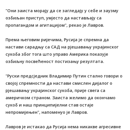
"Они заиста морају да се загледају у себе и заузму
озбиљан приступ, умјесто да настављају са
пропагандом и агитацијом", рекао је Лавров.
Према његовим ријечима, Русија је спремна да
настави сарадњу са САД на рјешавању украјинског
сукоба због тога што управо Америка показује
озбиљну посвећеност постизању резултата.
"Руски предсједник Владимир Путин стално говори о
својој спремности да настави смислен дијалог о
рјешавању украјинског сукоба, прије свега са
америчком страном. Заиста желимо да окончамо
сукоб и наш принципијелни став остаје
непромијењен", напоменуо је Лавров.
Лавров је истакао да Русија нема никакве агресивне