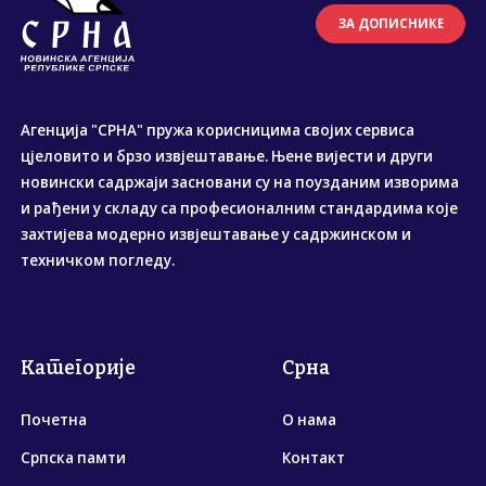
ЗА ДОПИСНИКЕ
Агенција "СРНА" пружа корисницима својих сервиса
цјеловито и брзо извјештавање. Њене вијести и други
новински садржаји засновани су на поузданим изворима
и рађени у складу са професионалним стандардима које
захтијева модерно извјештавање у садржинском и
техничком погледу.
Категорије
Срна
Почетна
О нама
Српска памти
Контакт