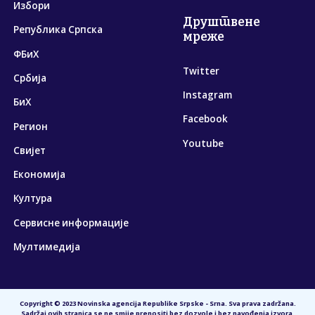
Избори
Друштвене
Република Српска
мреже
ФБиХ
Twitter
Србија
Instagram
БиХ
Facebook
Регион
Youtube
Свијет
Економија
Култура
Сервисне информације
Мултимедија
Copyright © 2023 Novinska agencija Republike Srpske - Srna. Sva prava zadržana.
Sadržaj ovih stranica se ne smije prenositi bez dozvole i bez navođenja izvora.