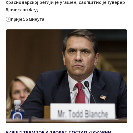
Краснодарској регији је угашен, саопштио је гуверер
Вјачеслав Фед...
прије 56 минута
БИВШИ ТРАМПОВ АДВОКАТ ПОСТАО ДРЖАВНИ