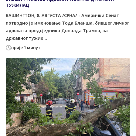
ТУЖИЛАЦ
ВАШИНГТОН, 8. АВГУСТА /СРНА/ - Амерички Сенат
потврдио је именовање Тода Бланша, бившег личног
адвоката предсједника Доналда Трампа, за
државног тужио...
прије 1 минут