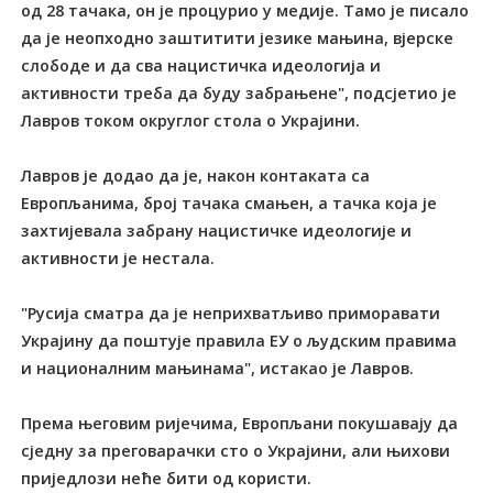
од 28 тачака, он је процурио у медије. Тамо је писало
да је неопходно заштитити језике мањина, вјерске
слободе и да сва нацистичка идеологија и
активности треба да буду забрањене", подсјетио је
Лавров током округлог стола о Украјини.
Лавров је додао да је, након контаката са
Европљанима, број тачака смањен, а тачка која је
захтијевала забрану нацистичке идеологије и
активности је нестала.
"Русија сматра да је неприхватљиво приморавати
Украјину да поштује правила ЕУ о људским правима
и националним мањинама", истакао је Лавров.
Према његовим ријечима, Европљани покушавају да
сједну за преговарачки сто о Украјини, али њихови
приједлози неће бити од користи.