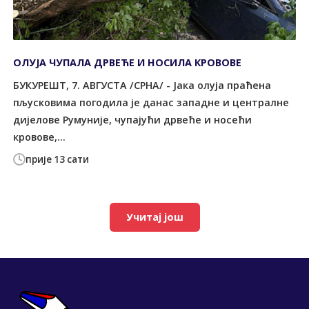
ОЛУЈА ЧУПАЛА ДРВЕЋЕ И НОСИЛА КРОВОВЕ
БУКУРЕШT, 7. АВГУСТА /СРНА/ - Јака олуја праћена
пљусковима погодила је данас западне и централне
дијелове Румуније, чупајући дрвеће и носећи
кровове,...
прије 13 сати
Учитај још