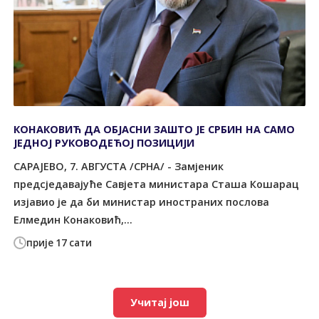
КОНАКОВИЋ ДА ОБЈАСНИ ЗАШТО ЈЕ СРБИН НА САМО
ЈЕДНОЈ РУКОВОДЕЋОЈ ПОЗИЦИЈИ
САРАЈЕВО, 7. АВГУСТА /СРНА/ - Замјеник
предсједавајуће Савјета министара Сташа Кошарац
изјавио је да би министар иностраних послова
Елмедин Конаковић,...
прије 17 сати
Учитај још