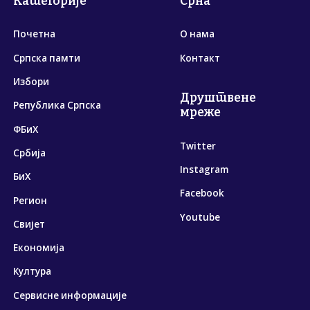
Категорије
Срна
Почетна
О нама
Српска памти
Контакт
Избори
Друштвене
Република Српска
мреже
ФБиХ
Twitter
Србија
Instagram
БиХ
Facebook
Регион
Youtube
Свијет
Економија
Култура
Сервисне информације