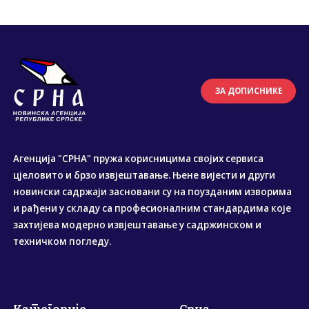
ЗА ДОПИСНИКЕ
Агенција "СРНА" пружа корисницима својих сервиса
цјеловито и брзо извјештавање. Њене вијести и други
новински садржаји засновани су на поузданим изворима
и рађени у складу са професионалним стандардима које
захтијева модерно извјештавање у садржинском и
техничком погледу.