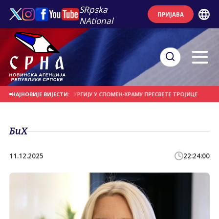
SRpska
ПРИЈАВА
NAtional
 ФОТИЈЕ СЛУЖИ ЛИТУРГИЈУ У СПОМЕН-ХРАМУ ПРЕСВЕТЕ ТРОЈИЦЕ
ДАНАС 
НАЈНОВИЈЕ ВИЈЕСТИ:
БиХ
11.12.2025
22:24:00