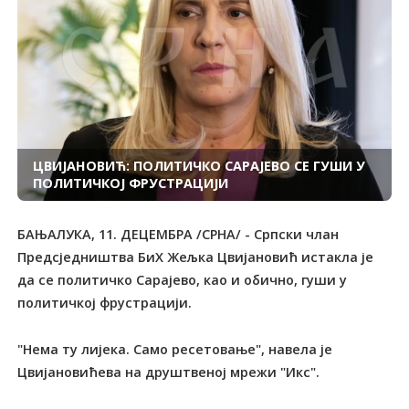
ЦВИЈАНОВИЋ: ПОЛИТИЧКО САРАЈЕВО СЕ ГУШИ У
ПОЛИТИЧКОЈ ФРУСТРАЦИЈИ
БАЊАЛУКА, 11. ДЕЦЕМБРА /СРНА/ - Српски члан
Предсједништва БиХ Жељка Цвијановић истакла је
да се политичко Сарајево, као и обично, гуши у
политичкој фрустрацији.
"Нема ту лијека. Само ресетовање", навела је
Цвијановићева на друштвеној мрежи "Икс".