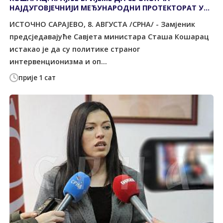
НАЈДУГОВЈЕЧНИЈИ МЕЂУНАРОДНИ ПРОТЕКТОРАТ У
ЕВРОПИ
ИСТОЧНО САРАЈЕВО, 8. АВГУСТА /СРНА/ - Замјеник
предсједавајуће Савјета министара Сташа Кошарац
истакао је да су политике страног
интервенционизма и оп...
прије 1 сат