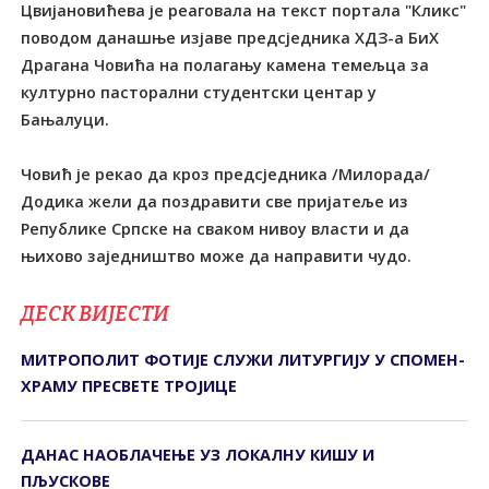
Цвијановићева је реаговала на текст портала "Кликс"
поводом данашње изјаве предсједника ХДЗ-а БиХ
Драгана Човића на полагању камена темељца за
културно пасторални студентски центар у
Бањалуци.
Човић је рекао да кроз предсједника /Милорада/
Додика жели да поздравити све пријатеље из
Републике Српске на сваком нивоу власти и да
њихово заједништво може да направити чудо.
ДЕСК ВИЈЕСТИ
МИТРОПОЛИТ ФОТИЈЕ СЛУЖИ ЛИТУРГИЈУ У СПОМЕН-
ХРАМУ ПРЕСВЕТЕ ТРОЈИЦЕ
ДАНАС НАОБЛАЧЕЊЕ УЗ ЛОКАЛНУ КИШУ И
ПЉУСКОВЕ