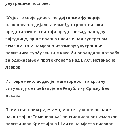
унутрашње послове.
"Умјесто своје директне дејтонске функције
олакшавања дијалога између страна, високи
представници, сви који представљају западну
заједницу, врше правно насиље над сувереном
земљом. Они намјерно изазивају унутрашње
политичке турбуленције како би оправдали потребу
за одржавањем протектората над БиХ", истакао је
Лавров.
Истовремено, додао је, одговорност за кризну
ситуацију се пребацује на Републику Српску без
доказа.
Према његовим ријечима, маске су коначно пале
након тајног "именовања" пензионисаног њемачког
политичара Кристијана Шмита на мјесто високог