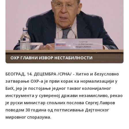
ОХР ГЛАВНИ ИЗВОР НЕСТАБИЛНОСТИ
БЕОГРАД, 14. ДЕЦЕМБРА /СРНА/ - Хитно и безусловно
затварање ОХР-а је први корак ка нормализацији у
БиХ, јер је постојање једног таквог колонијалног
инструмента у сувереној држави незамисливо, рекао
је руски министар спољних послова Сергеј Лавров
поводом 30 година од потписивања Дејтонског
мировног споразума.