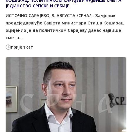
КОШАРАЦ: ПОЛИТИЧКОМ САРАЈЕВУ НАЈВИШЕ СМЕТА
ЈЕДИНСТВО СРПСКЕ И СРБИЈЕ
ИСТОЧНО САРАЈЕВО, 9. АВГУСТА /СРНА/ - Замјеник
предсједавајуће Савјета министара Сташа Кошарац
оцијенио је да политичком Сарајеву данас највише
смета...
прије 1 сат