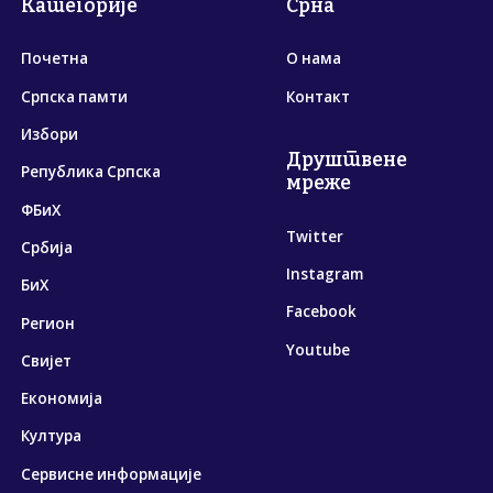
Категорије
Срна
Почетна
О нама
Српска памти
Контакт
Избори
Друштвене
Република Српска
мреже
ФБиХ
Twitter
Србија
Instagram
БиХ
Facebook
Регион
Youtube
Свијет
Економија
Култура
Сервисне информације