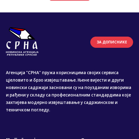
ЗА ДОПИСНИКЕ
Агенција "СРНА" пружа корисницима својих сервиса
цјеловито и брзо извјештавање. Њене вијести и други
новински садржаји засновани су на поузданим изворима
и рађени у складу са професионалним стандардима које
захтијева модерно извјештавање у садржинском и
техничком погледу.