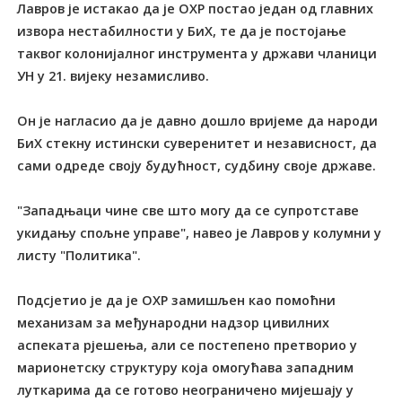
Лавров је истакао да је ОХР постао један од главних
извора нестабилности у БиХ, те да је постојање
таквог колонијалног инструмента у држави чланици
УН у 21. вијеку незамисливо.
Он је нагласио да је давно дошло вријеме да народи
БиХ стекну истински суверенитет и независност, да
сами одреде своју будућност, судбину своје државе.
"Западњаци чине све што могу да се супротставе
укидању спољне управе", навео је Лавров у колумни у
листу "Политика".
Подсјетио је да је ОХР замишљен као помоћни
механизам за међународни надзор цивилних
аспеката рјешења, али се постепено претворио у
марионетску структуру која омогућава западним
луткарима да се готово неограничено мијешају у