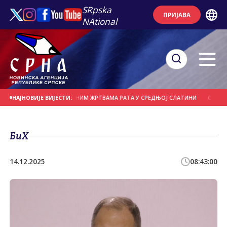
SRpska
ПРИЈАВА
NAtional
РЦИМА ВРС И ЦИВИЛНИМ ЖРTВАМА РАTА У СРЕДЊОЈ СЛАTИНИ
СИНЕР ОДУ
НАЈНОВИЈЕ ВИЈЕСТИ:
БиХ
14.12.2025
08:43:00