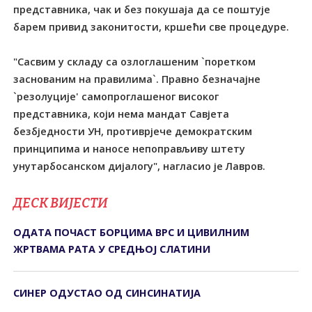
представника, чак и без покушаја да се поштује
барем привид законитости, кршећи све процедуре.
"Сасвим у складу са озлоглашеним `поретком
заснованим на правилима`. Правно безначајне
`резолуције' самопроглашеног високог
представника, који нема мандат Савјета
безбједности УН, противрјече демократским
принципима и наносе непоправљиву штету
унутарбосанском дијалогу", нагласио је Лавров.
ДЕСК ВИЈЕСТИ
ОДАTА ПОЧАСT БОРЦИМА ВРС И ЦИВИЛНИМ
ЖРTВАМА РАTА У СРЕДЊОЈ СЛАTИНИ
СИНЕР ОДУСТАО ОД СИНСИНАТИЈА