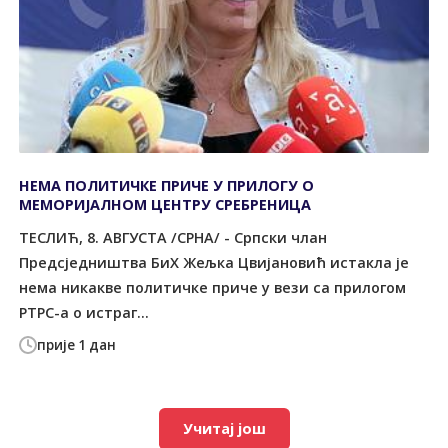
НЕМА ПОЛИТИЧКЕ ПРИЧЕ У ПРИЛОГУ О
МЕМОРИЈАЛНОМ ЦЕНТРУ СРЕБРЕНИЦА
ТЕСЛИЋ, 8. АВГУСТА /СРНА/ - Српски члан
Предсједништва БиХ Жељка Цвијановић истакла је
нема никакве политичке приче у вези са прилогом
РТРС-а о истраг...
прије 1 дан
Учитај још