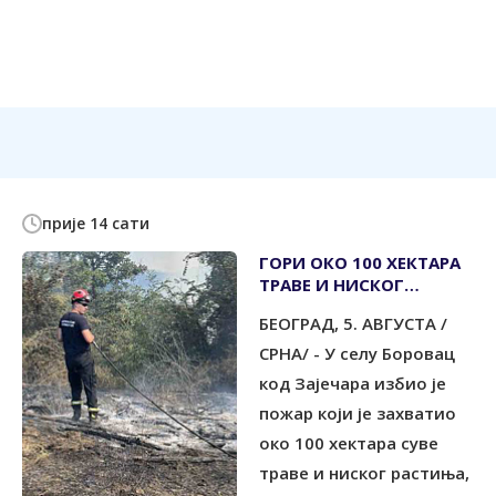
прије 14 сати
ГОРИ ОКО 100 ХЕКТАРА
ТРАВЕ И НИСКОГ
РАСТИЊА
БЕОГРАД, 5. АВГУСТА /
СРНА/ - У селу Боровац
код Зајечара избио је
пожар који је захватио
око 100 хектара суве
траве и ниског растиња,