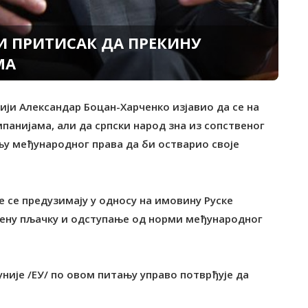
ШИ ПРИТИСАК ДА ПРЕКИНУ
МА
ији Александар Боцан-Харченко изјавио да се на
панијама, али да српски народ зна из сопственог
у међународног права да би остварио своје
е се предузимају у односу на имовину Руске
рену пљачку и одступање од норми међународног
уније /ЕУ/ по овом питању управо потврђује да