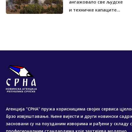
ангажовало све људске
и техничке капаците...
Агенција "СРНА" пружа корисницима својих сервиса цјело
брзо извјештавање. Њене вијести и други новински садр
засновани су на поузданим изворима и рађени у складу 
професионалним стандардима које захтијева модерно