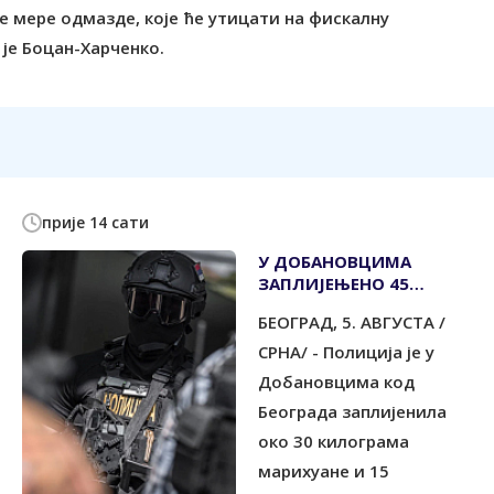
е мере одмазде, које ће утицати на фискалну
је Боцан-Харченко.
прије 14 сати
У ДОБАНОВЦИМА
ЗАПЛИЈЕЊЕНО 45
КИЛОГРАМА ДРОГЕ,
БЕОГРАД, 5. АВГУСТА /
ТРОЈЕ УХАПШЕНИХ
СРНА/ - Полиција је у
Добановцима код
Београда заплијенила
око 30 килограма
марихуане и 15