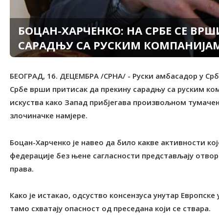
БОЦАН-ХАРЧЕНКО: НА СРБЕ СЕ ВР
САРАДЊУ СА РУСКИМ КОМПАНИЈА
БЕОГРАД, 16. ДЕЦЕМБРА /СРНА/ - Руски амбасадор у Срб
Србе врши притисак да прекину сарадњу са руским ком
искуства како Запад прибјегава произвољном тумачењ
злочиначке намјере.
Боцан-Харченко је навео да било какве активности кој
федерације без њене сагласности представљају отво
права.
Како је истакао, одсуство консензуса унутар Европске 
тамо схватају опасност од преседана који се ствара.