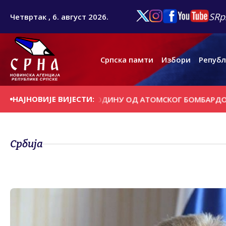
SRp
Четвртак , 6. август 2026.
Српска памти
Избори
Републ
НАЈНОВИЈЕ ВИЈЕСТИ:
 ОБИЉЕЖАВА 81 ГОДИНУ ОД АТОМСКОГ БОМБАРДОВАЊА
Србија