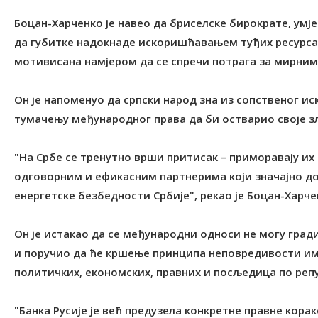
Боцан-Харченко је навео да бриселске бирократе, умј
да губитке надокнаде искоришћавањем туђих ресурса 
мотивисана намјером да се спречи потрага за мирним
Он је напоменуо да српски народ зна из сопственог и
тумачењу међународног права да би остварио своје з
"На Србе се тренутно врши притисак – приморавају их
одговорним и ефикасним партнерима који значајно д
енергетске безбедности Србије", рекао је Боцан-Харче
Он је истакао да се међународни односи не могу град
и поручио да ће кршење принципа неповредивости им
политичких, економских, правних и посљедица по репут
"Банка Русије је већ предузела конкретне правне кор