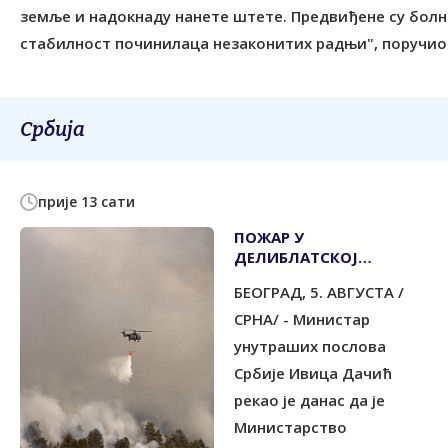
земље и надокнаду нанете штете. Предвиђене су болн
стабилност починилаца незаконитих радњи", поручио 
Србија
прије 13 сати
ПОЖАР У
ДЕЛИБЛАТСКОЈ
ПЕШЧАРИ ГАСЕ
БЕОГРАД, 5. АВГУСТА /
ХЕЛИКОПТЕРИ И
ВАТРОГАСЦИ ИЗ СЕДАМ
СРНА/ - Министар
ГРАДОВА
унутраших послова
Србије Ивица Дачић
рекао је данас да је
Министарство