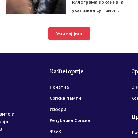
килограма кокаина, а
ухапшена су три л...
Учитај још
Категорије
С
Почетна
О 
Српска памти
Ко
Избори
вито и
Д
Република Српска
жаји
са
ФБиХ
Tw