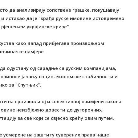
есто да анализирају сопствене грешке, покушавају
и истакао да је "крађа руске имовине истовремено
 рјешењем украјинске кризе".
скуства како Запад прибјегава произвољном
лочиначке намјере.
 да одустану од сарадње са руским компанијама,
оприносе јачању социо-економске стабилности и
нко за "Спутњик".
ити на произвољној и селективној примјени закона
овине неизбјежно довести до дугорочних
ацију за све који се свјесно крећу овим путем.
аке усмерене на заштиту суверених права наше