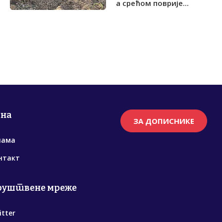
а срећом поврије...
рна
ЗА ДОПИСНИКЕ
нама
нтакт
руштвене мреже
itter