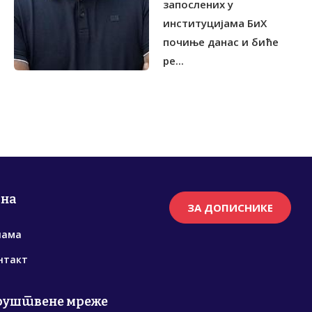
запослених у
институцијама БиХ
почиње данас и биће
ре...
рна
ЗА ДОПИСНИКЕ
нама
нтакт
руштвене мреже