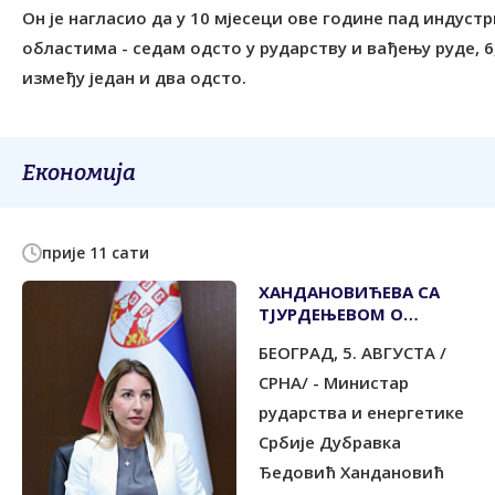
Он је нагласио да у 10 мјесеци ове године пад индуст
областима - седам одсто у рударству и вађењу руде, 6
између један и два одсто.
Економија
прије 11 сати
ХАНДАНОВИЋЕВА СА
ТЈУРДЕЊЕВОМ О
ПОСЛОВАЊУ НИС-а И
БЕОГРАД, 5. АВГУСТА /
ИЗАЗОВИМА У
СНАБДИЈЕВАЊУ
СРНА/ - Министар
ГОРИВОМ
рударства и енергетике
Србије Дубравка
Ђедовић Хандановић