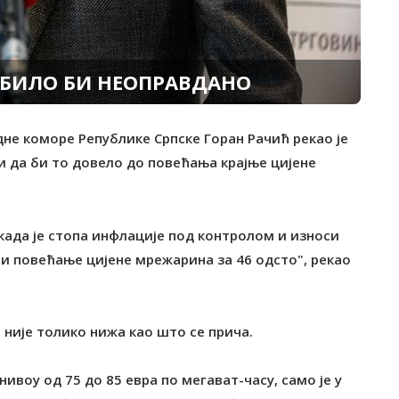
 БИЛО БИ НЕОПРАВДАНО
не коморе Републике Српске Горан Рачић рекао је
 да би то довело до повећања крајње цијене
када је стопа инфлације под контролом и износи
ти повећање цијене мрежарина за 46 одсто", рекао
ј није толико нижа као што се прича.
нивоу од 75 до 85 евра по мегават-часу, само је у