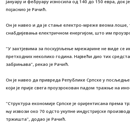
јануару и фебруару износила од 140 до 150 евра, док ј
појаснио је Рачић.
Он је навео и да је стање електро-мреже веома лоше,
снабдијевања електричном енергијом, што им проузро
"У захтјевима за поскујпљење мрежарине не виде се ин
претходних неколико година. Највећи дио тих средста
забрињава", рекао је Рачић.
Он је навео да привреда Републике Српске у посљедњ
који је прије свега проузрокован падом тражње на и
"Структура економије Српске је оријентисана према т
њу извози око 70 одсто укупне индустријске производ
тржишта", додао је Рачић.