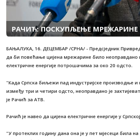
РАЧИЋ: ПОСКУПЉЕЊЕ МРЕЖАРИНЕ
БАЊАЛУКА, 16. ДЕЦЕМБАР /СРНА/ - Предсједник Привред
да би повећање цијена мрежарине било неоправдано и
електричне енергије потрошачима за око 20 одсто.
"Када Српска биљежи пад индустријске производње и 
између три и четири одсто, неоправдано је захтијева
је Рачић за АТВ.
Рачић је навео да цијена електричне енергије у Српско
"У протеклих годину дана она је у пет мјесеци била на 