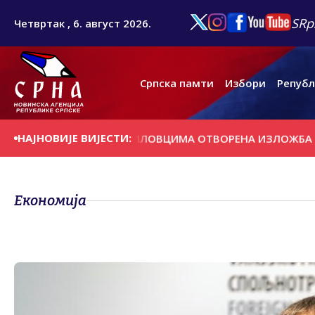
SRp
Четвртак , 6. август 2026.
Српска памти
Избори
Републ
НАЈНОВИЈЕ ВИЈЕСТИ:
ШЊИ ДАН
У ПРЕБИЛОВЦИМА ОTВОРЕНА ИЗЛОЖБА ''КРTС
Економија