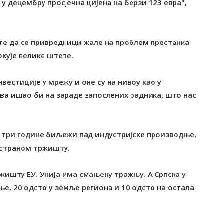
е у децембру просјечна цијена на берзи 123 евра",
 те да се привредници жале на проблем престанка
кује велике штете.
вестиције у мрежу и оне су на нивоу као у
ва ишао би на зараде запослених радника, што нас
е три године биљежи пад индустријске производње,
ностраном тржишту.
ржишту ЕУ. Унија има смањену тражњу. А Српска у
ње, 20 одсто у земље региона и 10 одсто на остала