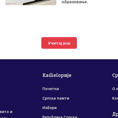
образовање.
Учитај још
Категорије
С
Почетна
О 
Српска памти
Ко
Избори
вито и
Д
Република Српска