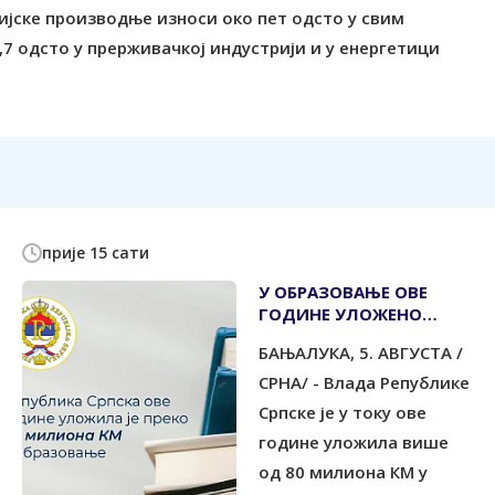
ријске производње износи око пет одсто у свим
,7 одсто у прерживачкој индустрији и у енергетици
прије 15 сати
У ОБРАЗОВАЊЕ ОВЕ
ГОДИНЕ УЛОЖЕНО
ВИШЕ ОД 80 МИЛИОНА
БАЊАЛУКА, 5. АВГУСТА /
КМ
СРНА/ - Влада Републике
Српске је у току ове
године уложила више
од 80 милиона КМ у