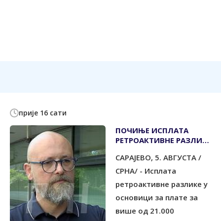
прије 16 сати
ПОЧИЊЕ ИСПЛАТА
РЕТРОАКТИВНЕ РАЗЛИКЕ
У ОСНОВИЦИ ЗА ПЛАТЕ
САРАЈЕВО, 5. АВГУСТА /
ЗАПОСЛЕНИМ У
ЗАЈЕДНИЧКИМ
СРНА/ - Исплата
ИНСТИТУЦИЈАМА
ретроактивне разлике у
основици за плате за
више од 21.000