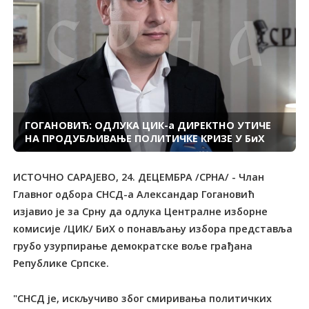
ГОГАНОВИЋ: ОДЛУКА ЦИК-а ДИРЕКТНО УТИЧЕ
НА ПРОДУБЉИВАЊЕ ПОЛИТИЧКЕ КРИЗЕ У БиХ
ИСТОЧНО САРАЈЕВО, 24. ДЕЦЕМБРА /СРНА/ - Члан
Главног одбора СНСД-а Александар Гогановић
изјавио је за Срну да одлука Централне изборне
комисије /ЦИК/ БиХ о понављању избора представља
грубо узурпирање демократске воље грађана
Републике Српске.
"СНСД је, искључиво због смиривања политичких