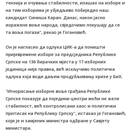
тензија и очувања стабилности, изашао на изборе и
на тим изборима је убједљиво побиједио наш
кандидат Синиша Каран. Данас, након јасно
изражене воље народа, свједочимо покушају да се
та воља погази", рекао је Гогановић.
Он је нагласио да одлука ЦИК-а да поништи
пријевремене изборе за предсједника Републике
Српске на 136 бирачких мјеста у 17 изборних
јединица није правна, већ искључиво политичка
одлука која води даљем продубљивању кризе у БиХ.
"Игнорисање изборне воље грађана Републике
Српске показује да поједини центри моћи не желе
стабилност, већ контролисани хаос и политички
притисак на Републику Српску", истакао је Гогановић,
који је и замјеник министра одбране у Савјету
министара.