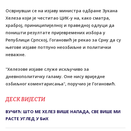
Осврнувши се на изјаву министра одбране Зукана
Хелеза који је честитао ЦИК-у на, како сматра,
храброј, приниципијелној и праведној одлуци да
поништи резултате пријевремених избора у
Републици Српској, Гогановић је рекао за Срну да су
његове изјаве потпуно неозбиљне и политички
неважне.
"Хелезове изјаве служе искључиво за
дневнополитичку галаму. Оне нису вриједне
озбиљног коментарисања", поручио је Гогановић.
ДЕСК ВИЈЕСТИ
ВУЧИЋ: ШТО МЕ ХЕЛЕЗ ВИШЕ НАПАДА, СВЕ ВИШЕ МИ
РАСТЕ УГЛЕД У БиХ