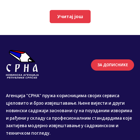
Учитај још
ЗА ДОПИСНИКЕ
Агенција "СРНА" пружа корисницима својих сервиса
цјеловито и брзо извјештавање. Њене вијести и други
новински садржаји засновани су на поузданим изворима
и рађени у складу са професионалним стандардима које
захтијева модерно извјештавање у садржинском и
техничком погледу.