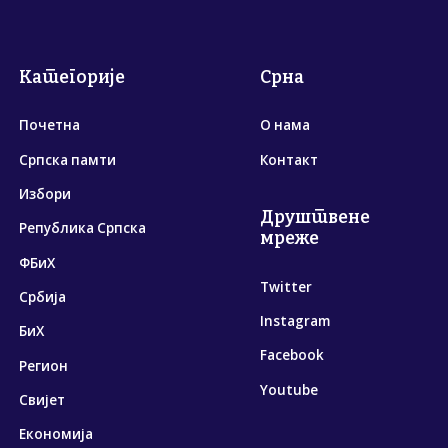
Категорије
Срна
Почетна
О нама
Српска памти
Контакт
Избори
Друштвене
Република Српска
мреже
ФБиХ
Twitter
Србија
Instagram
БиХ
Facebook
Регион
Youtube
Свијет
Економија