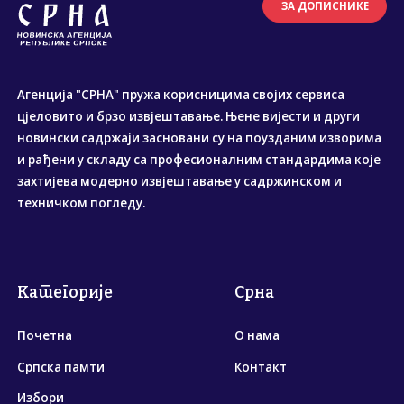
ЗА ДОПИСНИКЕ
Агенција "СРНА" пружа корисницима својих сервиса
цјеловито и брзо извјештавање. Њене вијести и други
новински садржаји засновани су на поузданим изворима
и рађени у складу са професионалним стандардима које
захтијева модерно извјештавање у садржинском и
техничком погледу.
Категорије
Срна
Почетна
О нама
Српска памти
Контакт
Избори