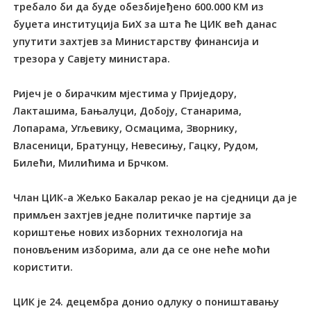
требало би да буде обезбијеђено 600.000 КМ из
буџета институција БиХ за шта ће ЦИК већ данас
упутити захтјев за Министарству финансија и
трезора у Савјету министара.
Ријеч је о бирачким мјестима у Приједору,
Лакташима, Бањалуци, Добоју, Станарима,
Лопарама, Угљевику, Осмацима, Зворнику,
Власеници, Братунцу, Невесињу, Гацку, Рудом,
Билећи, Милићима и Брчком.
Члан ЦИК-а Жељко Бакалар рекао је на сједници да је
примљен захтјев једне политичке партије за
кориштење нових изборних технологија на
поновљеним изборима, али да се оне неће моћи
користити.
ЦИК је 24. децембра донио одлуку о поништавању