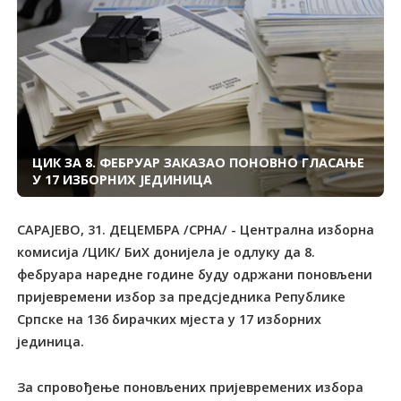
ЦИК ЗА 8. ФЕБРУАР ЗАКАЗАО ПОНОВНО ГЛАСАЊЕ
У 17 ИЗБОРНИХ ЈЕДИНИЦА
САРАЈЕВО, 31. ДЕЦЕМБРА /СРНА/ - Централна изборна
комисија /ЦИК/ БиХ донијела је одлуку да 8.
фебруара наредне године буду одржани поновљени
пријевремени избор за предсједника Републике
Српске на 136 бирачких мјеста у 17 изборних
јединица.
За спровођење поновљених пријевремених избора