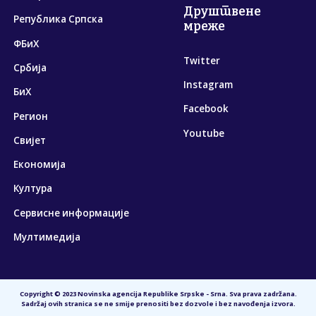
Друштвене
Република Српска
мреже
ФБиХ
Twitter
Србија
Instagram
БиХ
Facebook
Регион
Youtube
Свијет
Економија
Култура
Сервисне информације
Мултимедија
Copyright © 2023 Novinska agencija Republike Srpske - Srna. Sva prava zadržana.
Sadržaj ovih stranica se ne smije prenositi bez dozvole i bez navođenja izvora.