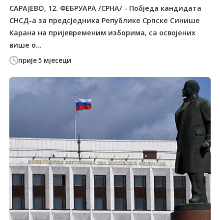
САРАЈЕВО, 12. ФЕБРУАРА /СРНА/ - Побједа кандидата
СНСД-а за предсједника Републике Српске Синише
Карана на пријевременим изборима, са освојених
више о...
прије 5 мјесеци