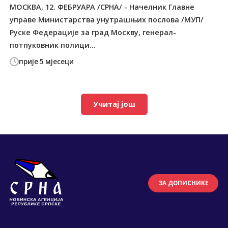
МОСКВА, 12. ФЕБРУАРА /СРНА/ - Начелник Главне
управе Министарства унутрашњих послова /МУП/
Руске Федерације за град Москву, генерал-
потпуковник полици...
прије 5 мјесеци
Учитај још
ЗА ДОПИСНИКЕ