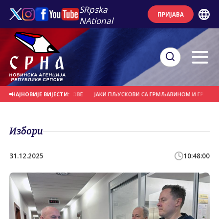
SRpska
ПРИЈАВА
NAtional
ЕЋЕ И НОСИЛА КРОВОВЕ
ЈАКИ ПЉУСКОВИ СА ГРМЉАВИНОМ И ГРАДОМ У ПО
НАЈНОВИЈЕ ВИЈЕСТИ:
Избори
31.12.2025
10:48:00