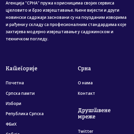
Агенција "СРНА" пружа корисницима својих сервиса
цјеловито и брзо извјештавање. Њене вијести и други
новински садржаји засновани су на поузданим изворима
и рађени у складу са професионалним стандардима које
захтијева модерно извјештавање у садржинском и
техничком погледу.
Категорије
Срна
Почетна
О нама
Српска памти
Контакт
Избори
Друштвене
Република Српска
мреже
ФБиХ
Twitter