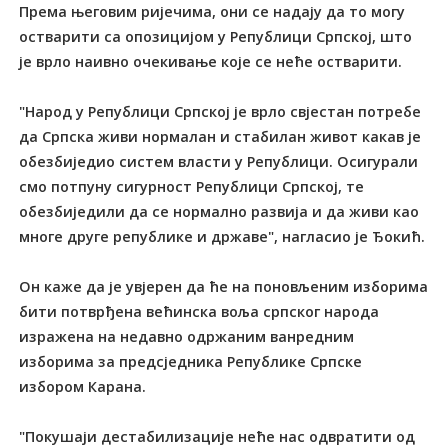
Према његовим ријечима, они се надају да то могу
остварити са опозицијом у Републици Српској, што
је врло наивно очекивање које се неће остварити.
"Народ у Републици Српској је врло свјестан потребе
да Српска живи нормалан и стабилан живот какав је
обезбиједио систем власти у Републици. Осигурали
смо потпуну сигурност Републици Српској, те
обезбиједили да се нормално развија и да живи као
многе друге републике и државе", нагласио је Ђокић.
Он каже да је увјерен да ће на поновљеним изборима
бити потврђена већинска воља српског народа
изражена на недавно одржаним ванредним
изборима за предсједника Републике Српске
избором Карана.
"Покушаји дестабилизације неће нас одвратити од