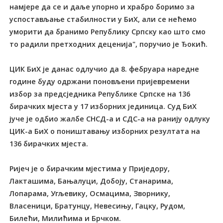
намјере да се и даље упорно и храбро боримо за
успостављање стабилности у БиХ, али се нећемо
уморити да бранимо Републику Српску као што смо
то радили претходних деценија", поручио је Ђокић.
ЦИК БиХ је данас одлучио да 8. фебруара наредне
године буду одржани поновљени пријевремени
избор за предсједника Републике Српске на 136
бирачких мјеста у 17 изборних јединица. Суд БиХ
јуче је одбио жалбе СНСД-а и СДС-а на ранију одлуку
ЦИК-а БиХ о поништавању изборних резултата на
136 бирачких мјеста.
Ријеч је о бирачким мјестима у Приједору,
Лакташима, Бањалуци, Добоју, Станарима,
Лопарама, Угљевику, Осмацима, Зворнику,
Власеници, Братунцу, Невесињу, Гацку, Рудом,
Билећи, Милићима и Брчком.