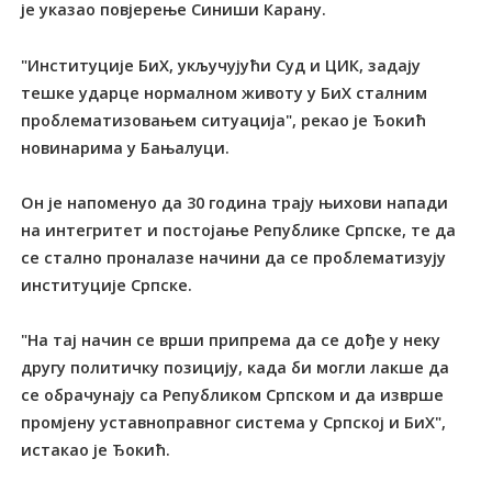
је указао повјерење Синиши Карану.
"Институције БиХ, укључујући Суд и ЦИК, задају
тешке ударце нормалном животу у БиХ сталним
проблематизовањем ситуација", рекао је Ђокић
новинарима у Бањалуци.
Он је напоменуо да 30 година трају њихови напади
на интегритет и постојање Републике Српске, те да
се стално проналазе начини да се проблематизују
институције Српске.
"На тај начин се врши припрема да се дође у неку
другу политичку позицију, када би могли лакше да
се обрачунају са Републиком Српском и да изврше
промјену уставноправног система у Српској и БиХ",
истакао је Ђокић.