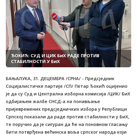
ЂОКИЋ: СУД И ЦИК БиХ РАДЕ ПРОТИВ
СТАБИЛНОСТИ У БиХ
БАЊАЛУКА, 31. ДЕЦЕМБРА /СРНА/ - Предсједник
Социјалистичке партије /СП/ Петар Ђокић оцијенио
је да су Суд и Централна изборна комисија /ЦИК/ БиХ
одбијањем жалбе СНСД-а на понављање
пријевремених предсједничких избора у Републици
Српској показали да раде против стабилности у БиХ,
те поручио да је сигуран да ће на поновном гласању
бити потврђена већинска воља српског народа који