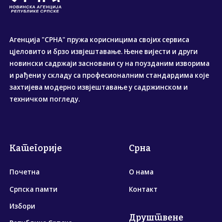
Агенција "СРНА" пружа корисницима својих сервиса
цјеловито и брзо извјештавање. Њене вијести и други
новински садржаји засновани су на поузданим изворима
и рађени у складу са професионалним стандардима које
захтијева модерно извјештавање у садржинском и
техничком погледу.
Категорије
Срна
Почетна
О нама
Српска памти
Контакт
Избори
Друштвене