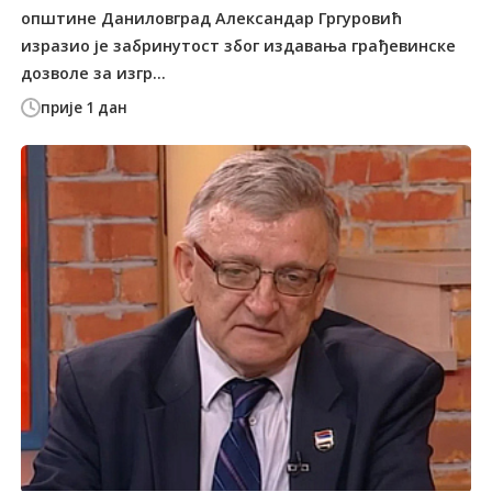
општине Даниловград Александар Гргуровић
изразио је забринутост због издавања грађевинске
дозволе за изгр...
прије 1 дан