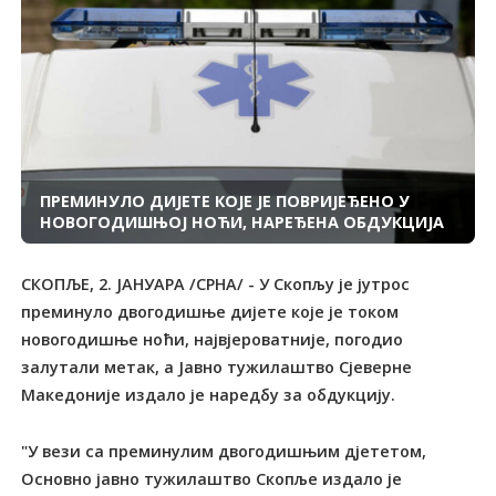
ПРЕМИНУЛО ДИЈЕТЕ КОЈЕ ЈЕ ПОВРИЈЕЂЕНО У
НОВОГОДИШЊОЈ НОЋИ, НАРЕЂЕНА ОБДУКЦИЈА
СКОПЉЕ, 2. ЈАНУАРА /СРНА/ - У Скопљу је јутрос
преминуло двогодишње дијете које је током
новогодишње ноћи, највјероватније, погодио
залутали метак, а Јавно тужилаштво Сјеверне
Македоније издало је наредбу за обдукцију.
"У вези са преминулим двогодишњим дјететом,
Основно јавно тужилаштво Скопље издало је