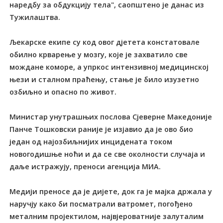
наредбу за обдукцију тела", саопштено је данас из
Тужилаштва.
Љекарске екипе су код овог дјетета констатовале
обилно крварење у мозгу, које је захватило све
мождане коморе, а упркос интензивној медицинској
њези и сталном праћењу, стање је било изузетно
озбиљно и опасно по живот.
Министар унутрашњих послова Сјеверне Македоније
Панче Tошковски раније је изјавио да је ово био
један од најозбиљнијих инцидената током
новогодишње ноћи и да се све околности случаја и
даље истражују, преноси агенција МИА.
Медији преносе да је дијете, док га је мајка држала у
наручју како би посматрали ватромет, погођено
металним пројектилом, највјероватније залуталим