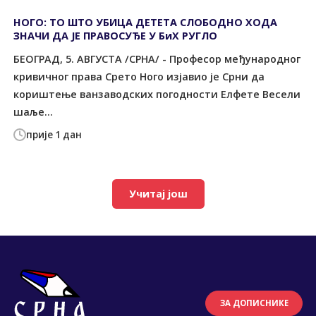
НОГО: ТО ШТО УБИЦА ДЕТЕТА СЛОБОДНО ХОДА
ЗНАЧИ ДА ЈЕ ПРАВОСУЂЕ У БиХ РУГЛО
БЕОГРАД, 5. АВГУСТА /СРНА/ - Професор међународног
кривичног права Срето Ного изјавио је Срни да
кориштење ванзаводских погодности Елфете Весели
шаље...
прије 1 дан
Учитај још
ЗА ДОПИСНИКЕ