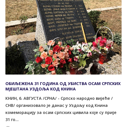
ОБИЉЕЖЕНА 31 ГОДИНА ОД УБИСТВА ОСАМ СРПСКИХ
МЈЕШТАНА УЗДОЉА КОД КНИНА
КНИН, 6. АВГУСТА /СРНА/ - Српско народно вијеће /
СНВ/ организовало је данас у Уздољу код Книна
комеморацију за осам српских цивила које су прије
31 го...