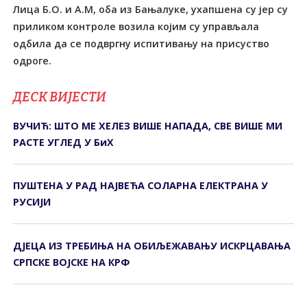
Лица Б.О. и А.М, оба из Бањалуке, ухапшена су јер су
приликом контроле возила којим су управљала
одбила да се подвргну испитивању на присуство
одроге.
ДЕСК ВИЈЕСТИ
ВУЧИЋ: ШТО МЕ ХЕЛЕЗ ВИШЕ НАПАДА, СВЕ ВИШЕ МИ
РАСТЕ УГЛЕД У БиХ
ПУШТЕНА У РАД НАЈВЕЋА СОЛАРНА ЕЛЕКТРАНА У
РУСИЈИ
ДЈЕЦА ИЗ ТРЕБИЊА НА ОБИЉЕЖАВАЊУ ИСКРЦАВАЊА
СРПСКЕ ВОЈСКЕ НА КРФ