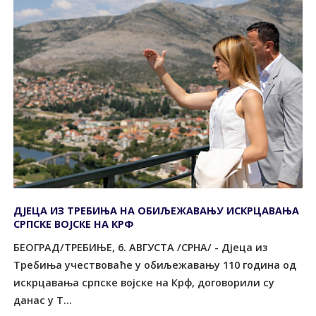
ДЈЕЦА ИЗ ТРЕБИЊА НА ОБИЉЕЖАВАЊУ ИСКРЦАВАЊА
СРПСКЕ ВОЈСКЕ НА КРФ
БЕОГРАД/ТРЕБИЊЕ, 6. АВГУСТА /СРНА/ - Дјеца из
Требиња учествоваће у обиљежавању 110 година од
искрцавања српске војске на Крф, договорили су
данас у Т...