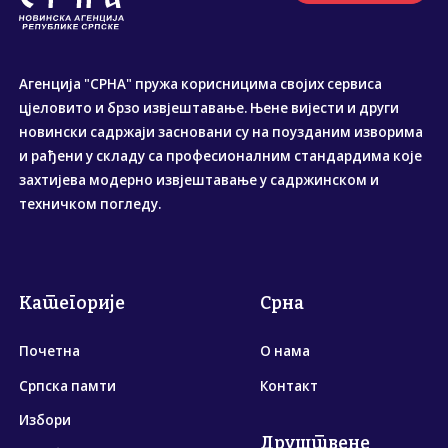
Агенција "СРНА" пружа корисницима својих сервиса
цјеловито и брзо извјештавање. Њене вијести и други
новински садржаји засновани су на поузданим изворима
и рађени у складу са професионалним стандардима које
захтијева модерно извјештавање у садржинском и
техничком погледу.
Категорије
Срна
Почетна
О нама
Српска памти
Контакт
Избори
Друштвене