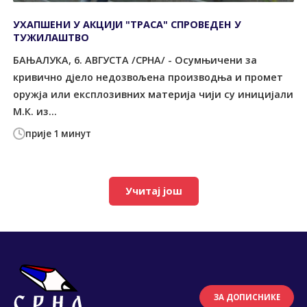
УХАПШЕНИ У АКЦИЈИ "ТРАСА" СПРОВЕДЕН У
ТУЖИЛАШТВО
БАЊАЛУКА, 6. АВГУСТА /СРНА/ - Осумњичени за
кривично дјело недозвољена производња и промет
оружја или експлозивних материја чији су иницијали
М.К. из...
прије 1 минут
Учитај још
ЗА ДОПИСНИКЕ