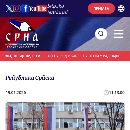
SRpska
ПРИЈАВА
NAtional
ПАДА, СВЕ ВИШЕ МИ РАСТЕ УГЛЕД У БиХ
ПУШТЕНА У РАД НАЈВЕЋА СОЛАРНА 
НАЈНОВИЈЕ ВИЈЕСТИ:
Република Српска
19.01.2026
11:13:00