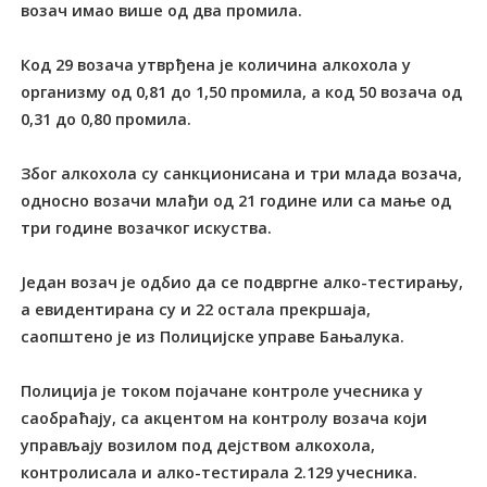
возач имао више од два промила.
Код 29 возача утврђена је количина алкохола у
организму од 0,81 до 1,50 промила, а код 50 возача од
0,31 до 0,80 промила.
Због алкохола су санкционисана и три млада возача,
односно возачи млађи од 21 године или са мање од
три године возачког искуства.
Један возач је одбио да се подвргне алко-тестирању,
а евидентирана су и 22 остала прекршаја,
саопштено је из Полицијске управе Бањалука.
Полиција је током појачане контроле учесника у
саобраћају, са акцентом на контролу возача који
управљају возилом под дејством алкохола,
контролисала и алко-тестирала 2.129 учесника.