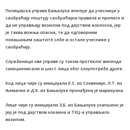
Полицијска управа Бањалука апелује да учесници у
саобраћају поштују саобраћајна правила и прописе и
да не управљају возилом под дејством алкохола, јер
је таква вожња опасна, те да одговорним
понашањем заштите себе и остале учеснике у
саобраћају.
Службеници ове управе су током протеклог викенда
санкционисали и шест лица због злоупотребе дроге.
Код лица чији су иницијали К.С. из Словеније, Л.Т. из
Њемачке и Д.К. из Бањалуке пронађена је марихуана.
Лице чији су иницијали З.Б. из Бањалуке ухапшено је
јер је под дејством кокаина и ТХЦ-а управљало
возилом.