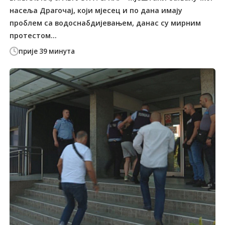
насеља Драгочај, који мјесец и по дана имају
проблем са водоснабдијевањем, данас су мирним
протестом...
прије 39 минута