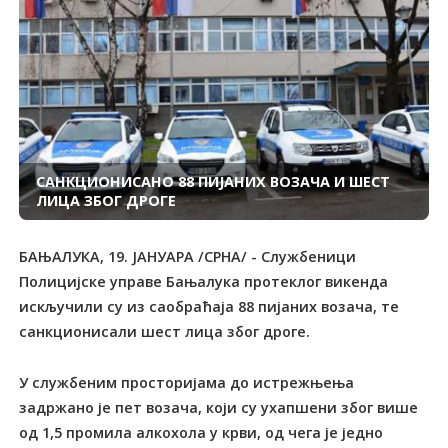
САНКЦИОНИСАНО 88 ПИЈАНИХ ВОЗАЧА И ШЕСТ
ЛИЦА ЗБОГ ДРОГЕ
БАЊАЛУКА, 19. ЈАНУАРА /СРНА/ - Службеници
Полицијске управе Бањалука протеклог викенда
искључили су из саобраћаја 88 пијаних возача, те
санкционисали шест лица због дроге.
У службеним просторијама до истрежњења
задржано је пет возача, који су ухапшени због више
од 1,5 промила алкохола у крви, од чега је једно