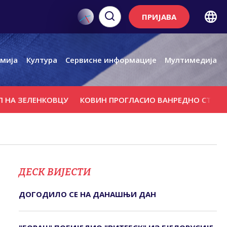
ПРИЈАВА
мија
Култура
Сервисне информације
Мултимедија
ЛЕНКОВЦУ
КОВИН ПРОГЛАСИО ВАНРЕДНО СТАЊЕ
УГАШ
ДЕСК ВИЈЕСТИ
ДОГОДИЛО СЕ НА ДАНАШЊИ ДАН