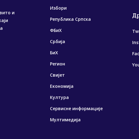
Избори
вито и
Д
Република Српска
жаји
са
ФБиХ
Tw
Србија
In
БиХ
Fa
Регион
Yo
Свијет
Економија
Култура
Сервисне информације
Мултимедија