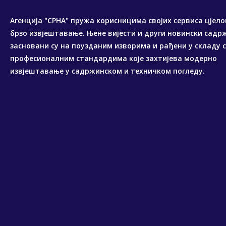
Агенција "СРНА" пружа корисницима својих сервиса цјело
брзо извјештавање. Њене вијести и други новински садр
засновани су на поузданим изворима и рађени у складу 
професионалним стандардима које захтијева модерно
извјештавање у садржинском и техничком погледу.