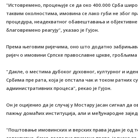
"Истовремено, процењује се да око 400.000 Срба широ
таквим околностима, имовина се лако губи не због п
процедура, неадекватног обавештавања и објективне
благовремено реагују", указао је Гујон.
Према његовим ријечима, оно што додатно забрињава 
ријеч о имовини Српске православне цркве, гробљима
"Дакле, о местима дубоког духовног, културног и иден
Србима пре рата, која је опстала чак и током ратних с
административних процеса", рекао је Гујон.
Он је оцијенио да је случај у Мостару јасан сигнал да 
пажњу домаћих институција, али и међународне зајед
"Поштовање имовинских и верских права један је од 