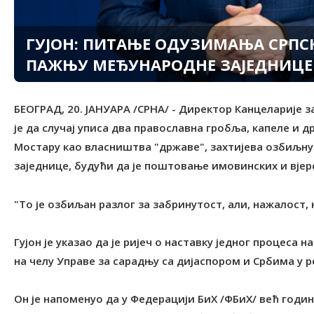
ГУЈОН: ПИТАЊЕ ОДУЗИМАЊА СРП
ПАЖЊУ МЕЂУНАРОДНЕ ЗАЈЕДНИЦЕ
БЕОГРАД, 20. ЈАНУАРА /СРНА/ - Директор Канцеларије з
је да случај уписа два православна гробља, капеле и 
Мостару као власништва "државе", захтијева озбиљну
заједнице, будући да је поштовање имовинских и вјер
"То је озбиљан разлог за забринутост, али, нажалост, 
Гујон је указао да је ријеч о наставку једног процеса н
на челу Управе за сарадњу са дијаспором и Србима у р
Он је напоменуо да у Федерацији БиХ /ФБиХ/ већ год