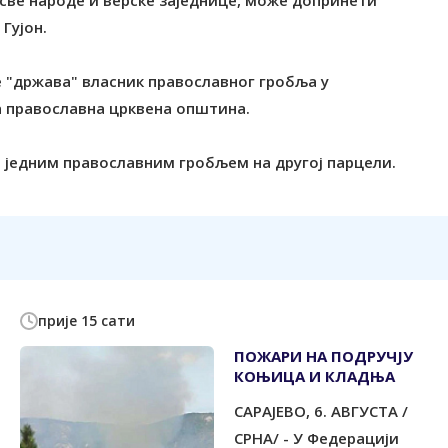
 све народе и верске заједнице, може допринети
Гујон.
е "држава" власник православног гробља у
а православна црквена општина.
ш једним православним гробљем на другој парцели.
прије 15 сати
ПОЖАРИ НА ПОДРУЧЈУ
КОЊИЦА И КЛАДЊА
САРАЈЕВО, 6. АВГУСТА /
СРНА/ - У Федерацији