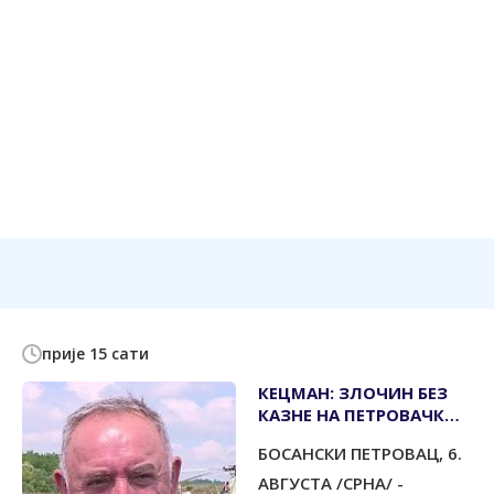
прије 15 сати
КЕЦМАН: ЗЛОЧИН БЕЗ
КАЗНЕ НА ПЕТРОВАЧКОЈ
ЦЕСТИ И У СВОДНИ КОД
БОСАНСКИ ПЕТРОВАЦ, 6.
НОВОГ ГРАДА
АВГУСТА /СРНА/ -