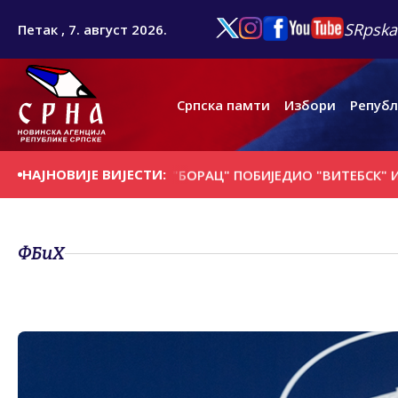
SRpska
Петак , 7. август 2026.
Српска памти
Избори
Републ
НАЈНОВИЈЕ ВИЈЕСТИ:
ДАНАШЊИ ДАН
"БОРАЦ" ПОБИЈЕДИО "ВИТЕБСК" ИЗ БЈЕЛО
ФБиХ