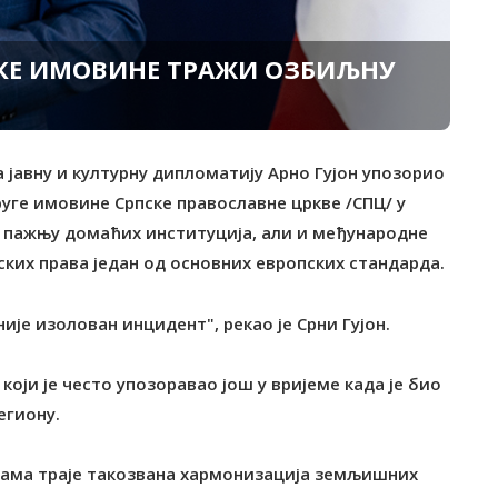
СКЕ ИМОВИНЕ ТРАЖИ ОЗБИЉНУ
а јавну и културну дипломатију Арно Гујон упозорио
друге имовине Српске православне цркве /СПЦ/ у
 пажњу домаћих институција, али и међународне
ских права један од основних европских стандарда.
није изолован инцидент", рекао је Срни Гујон.
а који је често упозоравао још у вријеме када је био
егиону.
инама траје такозвана хармонизација земљишних