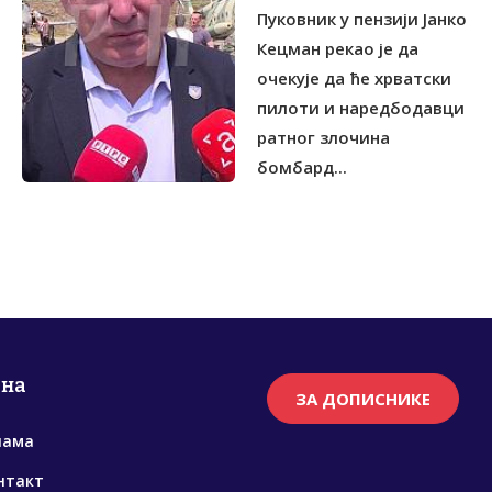
Пуковник у пензији Јанко
Кецман рекао је да
очекује да ће хрватски
пилоти и наредбодавци
ратног злочина
бомбард...
рна
ЗА ДОПИСНИКЕ
нама
нтакт