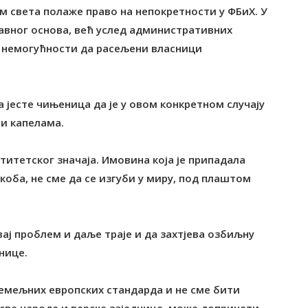
м света полаже право на непокретности у ФБиХ. У
равног основа, већ услед административних
 немогућности да расељени власници
јесте чињеница да је у овом конкретном случају
 и капелама.
титетског значаја. Имовина која је припадала
укоба, не сме да се изгуби у миру, под плаштом
овај проблем и даље траје и да захтјева озбиљну
нице.
темељних европских стандарда и не сме бити