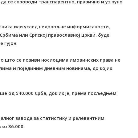
а да се спроводи транспарентно, правично и уз пуно
ласника или услед недовољне информисаности,
 Србима или Српској православној цркви, буде
е Гујон.
то што се позиви носиоцима имовинских права не
илима и појединим дневним новинама, до којих
више од 540.000 Срба, док их је, према посљедњем
ералног завода за статистику и релевантним
ко 36.000.