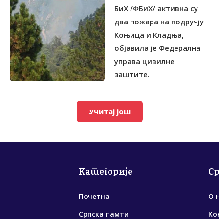
БиХ /ФБиХ/ активна су
два пожара на подручју
Коњица и Кладња,
објавила је Федерална
управа цивилне
заштите.
Учитај још
Категорије
С
Почетна
О 
Српска памти
Ко