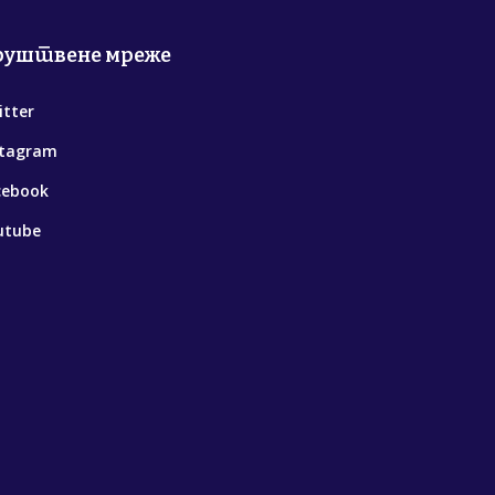
руштвене мреже
itter
stagram
cebook
utube