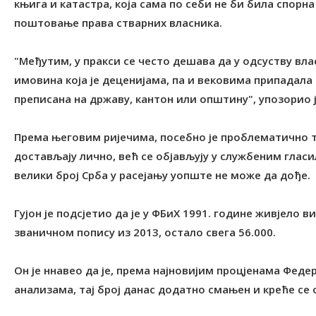
књига и катастра, која сама по себи не би била спорн
поштовање права стварних власника.
"Међутим, у пракси се често дешава да у одсуству в
имовина која је деценијама, па и вековима припадала
преписана на државу, кантон или општину", упозорио ј
Према његовим ријечима, посебно је проблематично 
достављају лично, већ се објављују у службеним глас
велики број Срба у расејању уопште не може да дође.
Гујон је подсјетио да је у ФБиХ 1991. године живјело 
званичном попису из 2013, остало свега 56.000.
Он је ннавео да је, према најновијим процјенама Фед
анализама, тај број данас додатно смањен и креће се о