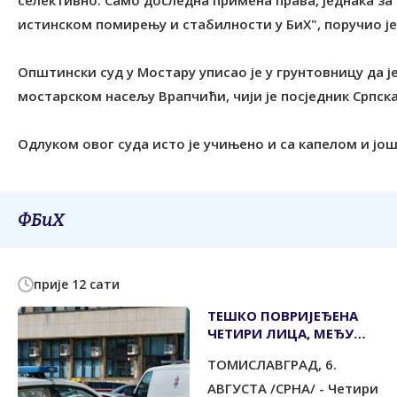
селективно. Само доследна примена права, једнака за
истинском помирењу и стабилности у БиХ", поручио је 
Општински суд у Мостару уписао је у грунтовницу да ј
мостарском насељу Врапчићи, чији је посједник Српск
Одлуком овог суда исто је учињено и са капелом и јо
ФБиХ
прије 12 сати
ТЕШКО ПОВРИЈЕЂЕНА
ЧЕТИРИ ЛИЦА, МЕЂУ
ЊИМА И ДИЈЕТЕ
ТОМИСЛАВГРАД, 6.
АВГУСТА /СРНА/ - Четири