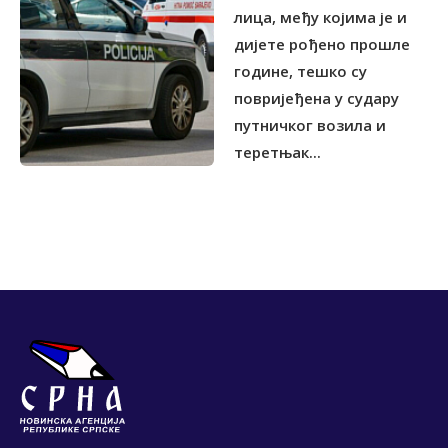
лица, међу којима је и
дијете рођено прошле
године, тешко су
повријеђена у судару
путничког возила и
теретњак...