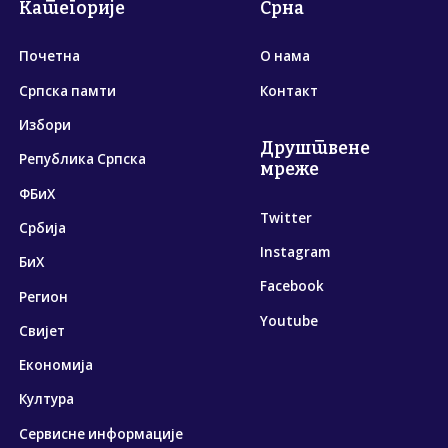
Категорије
Срна
Почетна
О нама
Српска памти
Контакт
Избори
Друштвене
Република Српска
мреже
ФБиХ
Twitter
Србија
Instagram
БиХ
Facebook
Регион
Youtube
Свијет
Економија
Култура
Сервисне информације