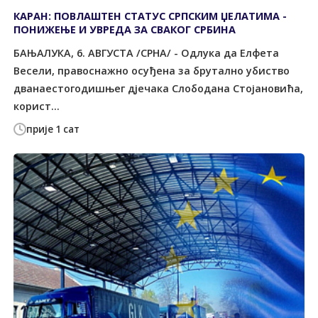
КАРАН: ПОВЛАШТЕН СТАТУС СРПСКИМ ЏЕЛАТИМА -
ПОНИЖЕЊЕ И УВРЕДА ЗА СВАКОГ СРБИНА
БАЊАЛУКА, 6. АВГУСТА /СРНА/ - Одлука да Елфета
Весели, правоснажно осуђена за брутално убиство
дванаестогодишњег дјечака Слободана Стојановића,
корист...
прије 1 сат