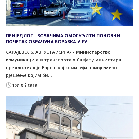
ПРИЈЕДЛОГ - ВОЗАЧИМА ОМОГУЋИТИ ПОНОВНИ
ПОЧЕТАК ОБРАЧУНА БОРАВКА У ЕУ
САРАЈЕВО, 6. АВГУСTА /СРНА/ - Министарство
комуникација и транспорта у Савјету министара
предложило је Европској комисији привремено
рјешење којим би...
прије 2 сата