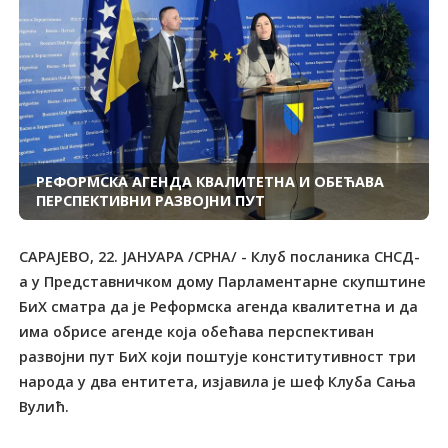
РЕФОРМСКА АГЕНДА КВАЛИТЕТНА И ОБЕЋАВА
ПЕРСПЕКТИВНИ РАЗВОЈНИ ПУТ
САРАЈЕВО, 22. ЈАНУАРА /СРНА/ - Клуб посланика СНСД-
а у Представничком дому Парламентарне скупштине
БиХ сматра да је Реформска агенда квалитетна и да
има обрисе агенде која обећава перспективан
развојни пут БиХ који поштује конститутивност три
народа у два ентитета, изјавила је шеф Клуба Сања
Вулић.