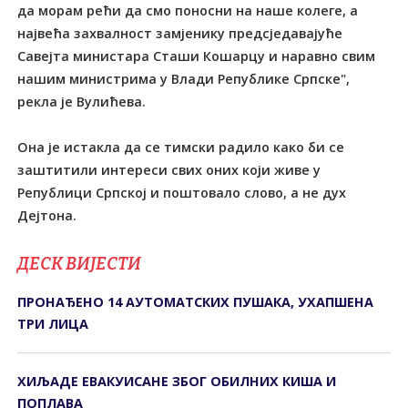
да морам рећи да смо поносни на наше колеге, а
највећа захвалност замјенику предсједавајуће
Савејта министара Сташи Кошарцу и наравно свим
нашим министрима у Влади Републике Српске",
рекла је Вулићева.
Она је истакла да се тимски радило како би се
заштитили интереси свих оних који живе у
Републици Српској и поштовало слово, а не дух
Дејтона.
ДЕСК ВИЈЕСТИ
ПРОНАЂЕНО 14 АУТОМАТСКИХ ПУШАКА, УХАПШЕНА
ТРИ ЛИЦА
ХИЉАДЕ ЕВАКУИСАНЕ ЗБОГ ОБИЛНИХ КИША И
ПОПЛАВА