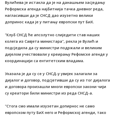
Вулићева је истакла да је на данашњем засједању
Реформска агенда најбитнија тачка дневног реда,
нагласивши да је СНСД дао изузетно велики
допринос када је у питању европски пут БиХ.
"Клуб СНСД ће апсолутно слиједити став наших
колега из Савјета министара", рекла је Вулић и
подсједила да су министри подржали и великим
дијелом учествовали у креирању Рефомске агенде у
координацији са ентитетским владама.
Указала је да су се у СНСД-у увијек залагали за
дијалог и договор, подсјетивши да су из тог дијалога
и договора произашли многи европски закони чији
су креатори били министри из реда СНСД-а.
"Стога смо имали изузетан допирнос не само
европском путу БиХ него и Реформској агенди, тако