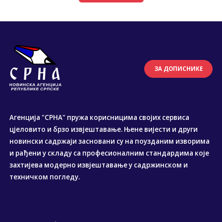
ЗА ДОПИСНИКЕ
Агенција "СРНА" пружа корисницима својих сервиса
цјеловито и брзо извјештавање. Њене вијести и други
новински садржаји засновани су на поузданим изворима
и рађени у складу са професионалним стандардима које
захтијева модерно извјештавање у садржинском и
техничком погледу.