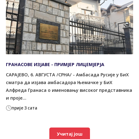
ГРАНАСОВЕ ИЗЈАВЕ - ПРИМЈЕР ЛИЦЕМЈЕРЈА
САРАЈЕВО, 6. АВГУСТА /СРНА/ - Амбасада Русије у БиХ
сматра да изјава амбасадора Њемачке у БиХ
Алфреда Гранаса о именовању високог представника
и проје...
прије 3 сата
Учитај још