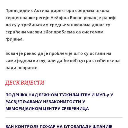
Предсједник Актива директора средњих школа
херцеговачке регије Небојша Бован рекао је раније
да су у требињским средњим школама данас су
скраћени часови због проблема са системом
гријања.
Бован је рекао да је проблем је што су остали на
само једном котлу, али да ће већ сутра стићи екипа
ради поправке.
ДЕСК ВИЈЕСТИ
ПОДРШКА НАДЛЕЖНОМ ТУЖИЛАШТВУ И МУП-у У
РАСВЈЕТЉАВАЊУ НЕЗАКОНИТОСТИ У
МЕМОРИЈАЛНОМ ЦЕНТРУ СРЕБРЕНИЦА
ВАН КОНТРОЛЕ ПОЖАР НА ЈУГОЗАПАДУ ШПАНИЈЕ