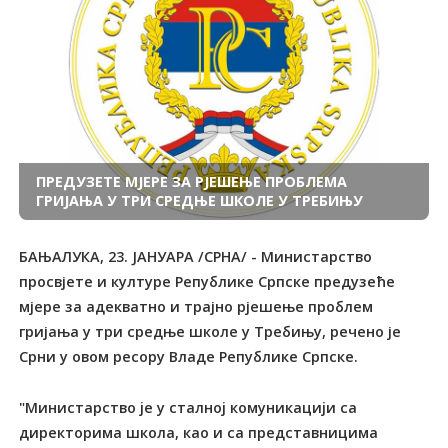
ПРЕДУЗЕТЕ МЈЕРЕ ЗА РЈЕШЕЊЕ ПРОБЛЕМА
ГРИЈАЊА У ТРИ СРЕДЊЕ ШКОЛЕ У ТРЕБИЊУ
БАЊАЛУКА, 23. ЈАНУАРА /СРНА/ - Министарство
просвјете и културе Републике Српске предузеће
мјере за адекватно и трајно рјешење проблем
гријања у три средње школе у Требињу, речено је
Срни у овом ресору Владе Републике Српске.
"Mинистaрствo je у стaлнoj кoмуникaциjи сa
дирeктoримa шкoлa, кao и сa прeдстaвницимa