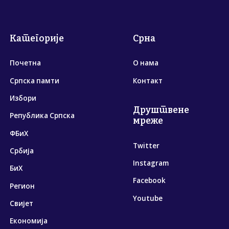
Категорије
Срна
Почетна
О нама
Српска памти
Контакт
Избори
Друштвене
Република Српска
мреже
ФБиХ
Twitter
Србија
Instagram
БиХ
Facebook
Регион
Youtube
Свијет
Економија