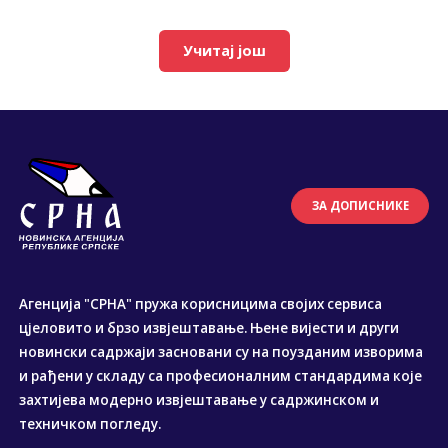
Учитај још
ЗА ДОПИСНИКЕ
Агенција "СРНА" пружа корисницима својих сервиса
цјеловито и брзо извјештавање. Њене вијести и други
новински садржаји засновани су на поузданим изворима
и рађени у складу са професионалним стандардима које
захтијева модерно извјештавање у садржинском и
техничком погледу.