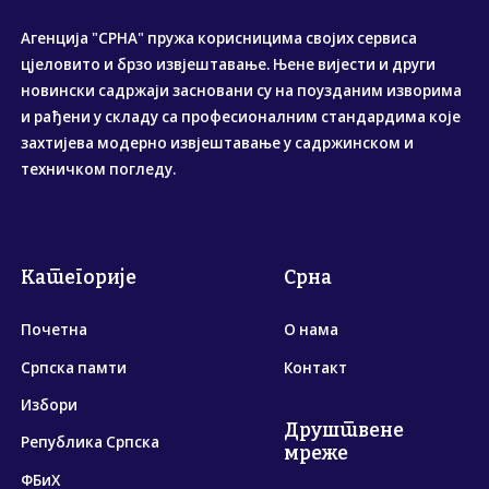
Агенција "СРНА" пружа корисницима својих сервиса
цјеловито и брзо извјештавање. Њене вијести и други
новински садржаји засновани су на поузданим изворима
и рађени у складу са професионалним стандардима које
захтијева модерно извјештавање у садржинском и
техничком погледу.
Категорије
Срна
Почетна
О нама
Српска памти
Контакт
Избори
Друштвене
Република Српска
мреже
ФБиХ