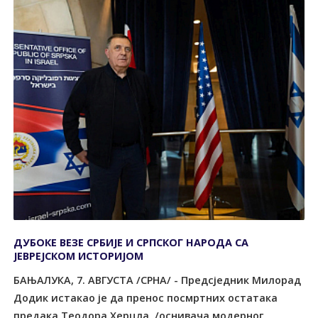
ДУБОКЕ ВЕЗЕ СРБИЈЕ И СРПСКОГ НАРОДА СА
ЈЕВРЕЈСКОМ ИСТОРИЈОМ
БАЊАЛУКА, 7. АВГУСТА /СРНА/ - Предсједник Милорад
Додик истакао је да пренос посмртних остатака
предака Теодора Херцла, /оснивача модерног