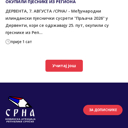
ОКУПИЛИ ПЈЕСНИКЕ ИЗ РЕГИОНА
ДЕРВЕНТА, 7. АВГУСТА /СРНА/ - Међународни
илиндански пјеснички сусрети "Прљача 2026" у
Дервенти, који се одржавају 25. пут, окупили су
пјеснике из Реп...
прије 1 сат
Учитај још
ЗА ДОПИСНИКЕ