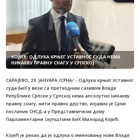
КОЈИЋ: ОДЛУКА КРЊЕГ УСТАВНОГ СУДА НЕМА
НИКАКВУ ПРАВНУ СНАГУ У СРПСКОЈ
САРАЈЕВО, 23. ЈАНУАРА /СРНА/ - Одлука крњег Уставног
суда БиХ у вези са претходним сазивом Владе
Републике Српске у Српској нема апсолутно никакву
правну снагу, нити правно дејство, изјавио је Срни
посланик СНСД-а у Представничком дому
Парламентарне скупштине БиХ Милорад Којић.
Којић је рекао да је одлука о именовању нове Владе