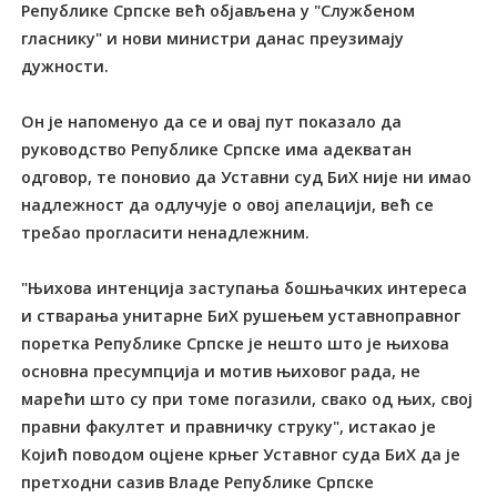
Републике Српске већ објављена у "Службеном
гласнику" и нови министри данас преузимају
дужности.
Он је напоменуо да се и овај пут показало да
руководство Републике Српске има адекватан
одговор, те поновио да Уставни суд БиХ није ни имао
надлежност да одлучује о овој апелацији, већ се
требао прогласити ненадлежним.
"Њихова интенција заступања бошњачких интереса
и стварања унитарне БиХ рушењем уставноправног
поретка Републике Српске је нешто што је њихова
основна пресумпција и мотив њиховог рада, не
марећи што су при томе погазили, свако од њих, свој
правни факултет и правничку струку", истакао је
Којић поводом оцјене крњег Уставног суда БиХ да је
претходни сазив Владе Републике Српске