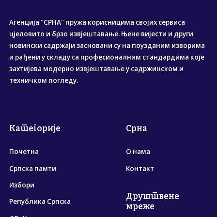
Агенција "СРНА" пружа корисницима својих сервиса
цјеловито и брзо извјештавање. Њене вијести и други
новински садржаји засновани су на поузданим изворима
и рађени у складу са професионалним стандардима које
захтијева модерно извјештавање у садржинском и
техничком погледу.
Категорије
Срна
Почетна
О нама
Српска памти
Контакт
Избори
Друштвене
Република Српска
мреже