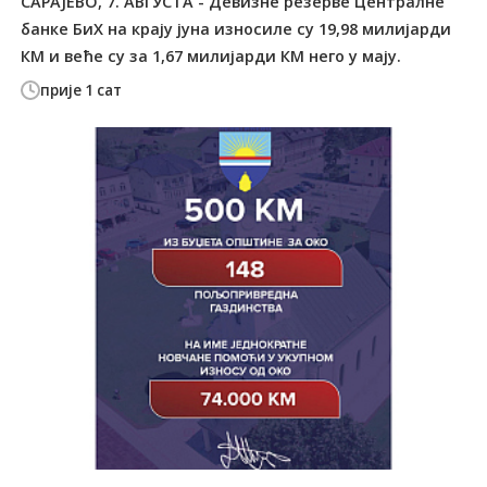
САРАЈЕВО, 7. АВГУСТА - Девизне резерве Централне
банке БиХ на крају јуна износиле су 19,98 милијарди
КМ и веће су за 1,67 милијарди КМ него у мају.
прије 1 сат