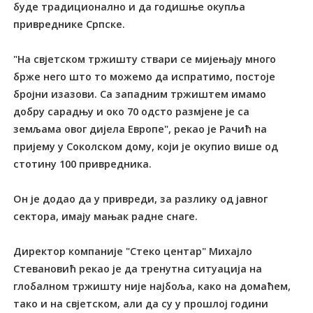
буде традиционално и да годишње окупља
привреднике Српске.
"На свјетском тржишту ствари се мијењају много
брже него што то можемо да испратимо, постоје
бројни изазови. Са западним тржиштем имамо
добру сарадњу и око 70 одсто размјене је са
земљама овог дијела Европе", рекао је Рачић на
пријему у Соколском дому, који је окупио више од
стотину 100 привредника.
Он је додао да у привреди, за разлику од јавног
сектора, имају мањак радне снаге.
Директор компаније "Стеко центар" Михајло
Стевановић рекао је да тренутна ситуација на
глобалном тржишту није најбоља, како на домаћем,
тако и на свјетском, али да су у прошлој години