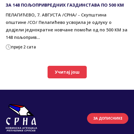
ЗА 148 ПОЉОПРИВРЕДНИХ ГАЗДИНСТАВА ПО 500 КМ
ПЕЛАГИЋЕВО, 7. АВГУСТА /СРНА/ - Скупштина
општине /СО/ Пелагићево усвојила је одлуку о
додјели једнократне новчане помоћи од по 500 КМ за
148 пољоприв...
прије 2 сата
Учитај још
ЗА ДОПИСНИКЕ