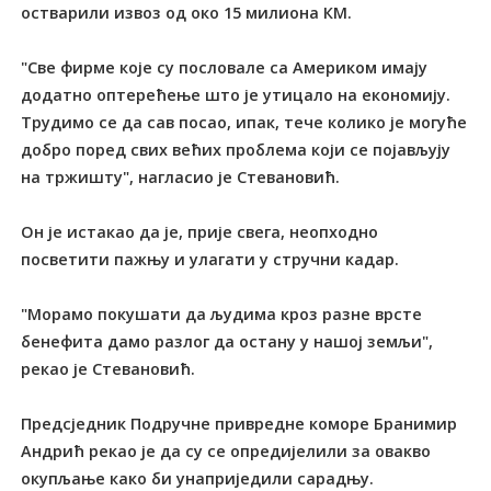
остварили извоз од око 15 милиона КМ.
"Све фирме које су пословале са Америком имају
додатно оптерећење што је утицало на економију.
Трудимо се да сав посао, ипак, тече колико је могуће
добро поред свих већих проблема који се појављују
на тржишту", нагласио је Стевановић.
Он је истакао да је, прије свега, неопходно
посветити пажњу и улагати у стручни кадар.
"Морамо покушати да људима кроз разне врсте
бенефита дамо разлог да остану у нашој земљи",
рекао је Стевановић.
Предсједник Подручне привредне коморе Бранимир
Андрић рекао је да су се опредијелили за овакво
окупљање како би унаприједили сарадњу.