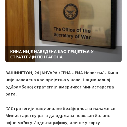
КИНА НИЈЕ НАВЕДЕНА КАО ПРИЈЕТЊА У
СТРАТЕГИЈИ ПЕНТАГОНА
ВАШИНГТОН, 24.ЈАНУАРА /СРНА - РИА Новости/ - Кина
није наведена као пријетња у новој Националној
одбрамбеној стратегији америчког Министарства
рата.
"У Стратегији националне безбједности налаже се
Министарству рата да одржава повољан баланс
војне моћи у Индо-пацифику, али не у сврху