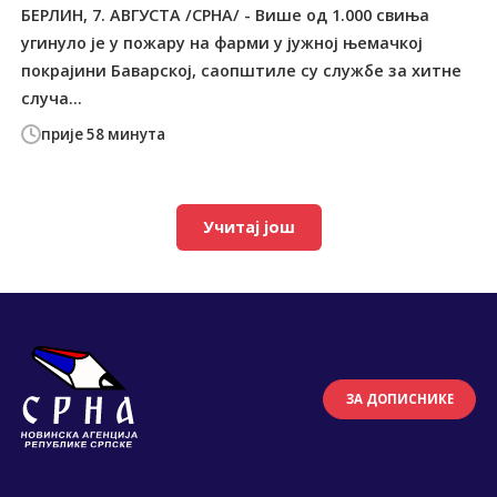
БЕРЛИН, 7. АВГУСТА /СРНА/ - Више од 1.000 свиња
угинуло је у пожару на фарми у јужној њемачкој
покрајини Баварској, саопштиле су службе за хитне
случа...
прије 58 минута
Учитај још
ЗА ДОПИСНИКЕ