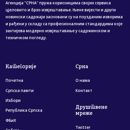
Агенција "СРНА" пружа корисницима својих сервиса
цјеловито и брзо извјештавање. Њене вијести и други
новински садржаји засновани су на поузданим изворима
и рађени у складу са професионалним стандардима које
захтијева модерно извјештавање у садржинском и
техничком погледу.
Категорије
Срна
Почетна
О нама
Српска памти
Контакт
Избори
Друштвене
Република Српска
мреже
ФБиХ
Twitter