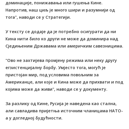
доминације, понижавања или гушења Кине.
Напротив, наш циљ је много шири и разумнији од
тога", наводи се у Стратегији.
У тексту се додаје да је потребно осигурати да ни
Кина нити било ко други не може да доминира над
Сједињеним Државама или америчким савезницима.
"Ово не захтијева промјену режима или неку другу
егзистенцијалну борбу. Умјесто тога, могућ је
пристојан мир, под условима повољним за
Американце, али које и Кина може да прихвати и под
којима може да живи", наводи се у документу.
За разлику од Кине, Русија је наведена као стална,
али савладива пријетња источним чланицама НАТО-
а у догледној будућности.