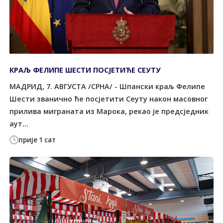
КРАЉ ФЕЛИПЕ ШЕСТИ ПОСЈЕТИЋЕ СЕУТУ
МАДРИД, 7. АВГУСТА /СРНА/ - Шпански краљ Фелипе
Шести званично ће посјетити Сеуту након масовног
прилива миграната из Марока, рекао је предсједник
аут...
прије 1 сат