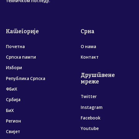
техничком погледу.
Категорије
Срна
Почетна
О нама
Српска памти
Контакт
Избори
Друштвене
Република Српска
мреже
ФБиХ
Twitter
Србија
Instagram
БиХ
Facebook
Регион
Youtube
Свијет