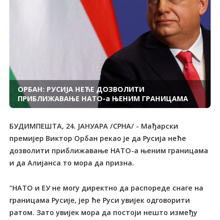
ОРБАН: РУСИЈА НЕЋЕ ДОЗВОЛИТИ
ПРИБЛИЖАВАЊЕ НАТО-а ЊЕНИМ ГРАНИЦАМА
БУДИМПЕШТА, 24. ЈАНУАРА /СРНА/ - Мађарски
премијер Виктор Орбан рекао је да Русија неће
дозволити приближавање НАТО-а њеним границама
и да Алијанса то мора да призна.
"НАТО и ЕУ не могу директно да распореде снаге на
границама Русије, јер ће Руси увијек одговорити
ратом. Зато увијек мора да постоји нешто између