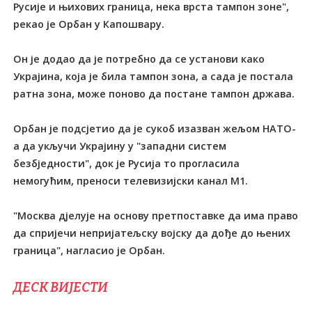
Русије и њихових граница, нека врста тампон зоне",
рекао је Орбан у Капошвару.
Он је додао да је потребно да се установи како
Украјина, која је била тампон зона, а сада је постала
ратна зона, може поново да постане тампон држава.
Орбан је подсјетио да је сукоб изазван жељом НАТО-
а да укључи Украјину у "западни систем
безбједности", док је Русија то прогласила
немогућим, преноси телевизијски канал М1.
"Москва дјелује на основу претпоставке да има право
да спријечи непријатељску војску да дође до њених
граница", нагласио је Орбан.
ДЕСК ВИЈЕСТИ