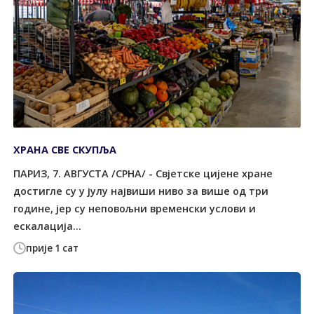
ХРАНА СВЕ СКУПЉА
ПАРИЗ, 7. АВГУСТА /СРНА/ - Свјетске цијене хране
достигле су у јулу највиши ниво за више од три
године, јер су неповољни временски услови и
ескалација...
прије 1 сат