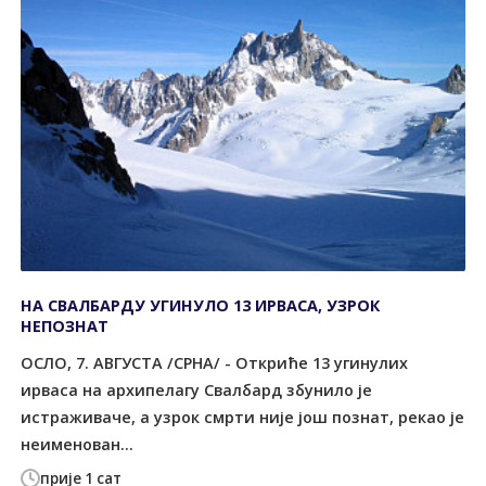
НА СВАЛБАРДУ УГИНУЛО 13 ИРВАСА, УЗРОК
НЕПОЗНАТ
ОСЛО, 7. АВГУСТА /СРНА/ - Откриће 13 угинулих
ирваса на архипелагу Свалбард збунило је
истраживаче, а узрок смрти није још познат, рекао је
неименован...
прије 1 сат