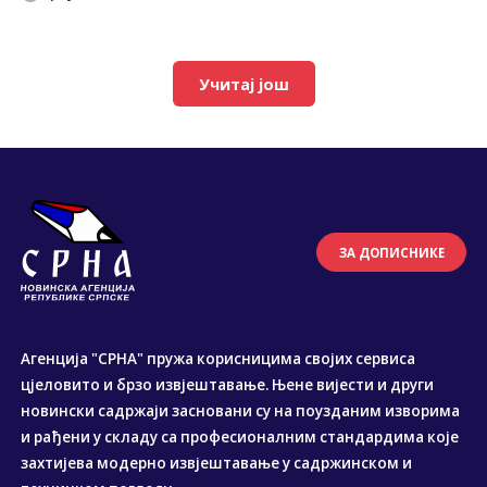
Учитај још
ЗА ДОПИСНИКЕ
Агенција "СРНА" пружа корисницима својих сервиса
цјеловито и брзо извјештавање. Њене вијести и други
новински садржаји засновани су на поузданим изворима
и рађени у складу са професионалним стандардима које
захтијева модерно извјештавање у садржинском и