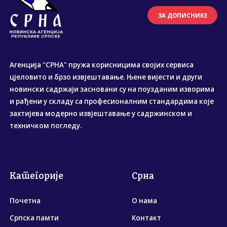
ЗА ДОПИСНИКЕ
Агенција "СРНА" пружа корисницима својих сервиса
цјеловито и брзо извјештавање. Њене вијести и други
новински садржаји засновани су на поузданим изворима
и рађени у складу са професионалним стандардима које
захтијева модерно извјештавање у садржинском и
техничком погледу.
Категорије
Срна
Почетна
О нама
Српска памти
Контакт