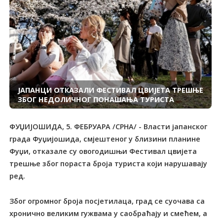
ЈАПАНЦИ ОТКАЗАЛИ ФЕСТИВАЛ ЦВИЈЕТА ТРЕШЊЕ
ЗБОГ НЕДОЛИЧНОГ ПОНАШАЊА ТУРИСТА
ФУЏИЈОШИДА, 5. ФЕБРУАРА /СРНА/ - Власти јапанског
града Фуџијошида, смјештеног у близини планине
Фуџи, отказале су овогодишњи Фестивал цвијета
трешње због пораста броја туриста који нарушавају
ред.
Због огромног броја посјетилаца, град се суочава са
хронично великим гужвама у саобраћају и смећем, а