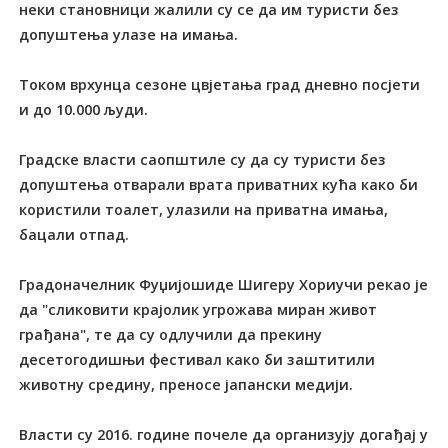
неки становници жалили су се да им туристи без
допуштења улазе на имања.
Током врхунца сезоне цвјетања град дневно посјети
и до 10.000 људи.
Градске власти саопштиле су да су туристи без
допуштења отварали врата приватних кућа како би
користили тоалет, улазили на приватна имања,
бацали отпад.
Градоначелник Фуџијошиде Шигеру Хориучи рекао је
да "сликовити крајолик угрожава миран живот
грађана", те да су одлучили да прекину
десетогодишњи фестивал како би заштитили
животну средину, преносе јапански медији.
Власти су 2016. године почеле да организују догађај у