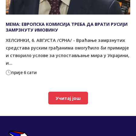
МЕМА: ЕВРОПСКА КОМИСИЈА ТРЕБА ДА ВРАТИ РУСИЈИ
ЗАМРЗНУТУ ИМОВИНУ
ХЕЛСИНКИ, 6. АВГУСТА /СРНА/ - Враћање замрзнутих
средстава руским грађанима омогућило би примирје
и створило услове за успостављање мира у Украјини,
и...
прије 6 сати
Учитај још