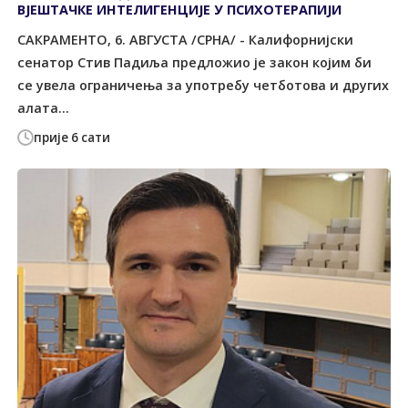
ВЈЕШТАЧКЕ ИНТЕЛИГЕНЦИЈЕ У ПСИХОТЕРАПИЈИ
САКРАМЕНТО, 6. АВГУСТА /СРНА/ - Калифорнијски
сенатор Стив Падиља предложио је закон којим би
се увела ограничења за употребу четботова и других
алата...
прије 6 сати