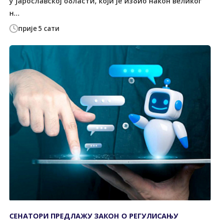
у Јарославској области, који је избио након великог
н...
прије 5 сати
СЕНАТОРИ ПРЕДЛАЖУ ЗАКОН О РЕГУЛИСАЊУ