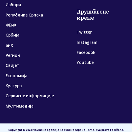
Избори
Друштвене
Република Српска
мреже
ФБиХ
Twitter
Србија
Instagram
БиХ
Facebook
Регион
Youtube
Свијет
Економија
Култура
Сервисне информације
Мултимедија
Copyright © 2023 Novinska agencija Republike Srpske - Srna. Sva prava zadržana.