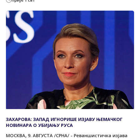
прије 1 сат
ЗАХАРОВА: ЗАПАД ИГНОРИШЕ ИЗЈАВУ ЊЕМАЧКОГ
НОВИНАРА О УБИЈАЊУ РУСА
МОСКВА, 9. АВГУСТА /СРНА/ - Реваншистичка изјава