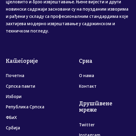
цјеловито и брзо извјештавање. Њене вијести и други
новински садржаји засновани су на поузданим изворима
и рађени у складу са професионалним стандардима које
захтијева модерно извјештавање у садржинском и
техничком погледу.
Категорије
Срна
Почетна
О нама
Српска памти
Контакт
Избори
Друштвене
Република Српска
мреже
ФБиХ
Twitter
Србија
Instagram