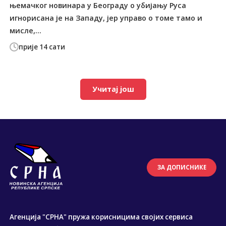
њемачког новинара у Београду о убијању Руса
игнорисана је на Западу, јер управо о томе тамо и
мисле,...
прије 14 сати
Учитај још
ЗА ДОПИСНИКЕ
Агенција "СРНА" пружа корисницима својих сервиса