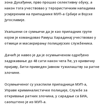
зона Дукађини, прво прошао селективну обуку, а
након тога учествовао у терористичким нападима
усмјереним на припаднике МУП-а Србије и Војске
Југославије.
Ухапшени се сумњичи да је као припадник групе
којом је командовао Рамуш Харадинај учествовао у
отмици и масакрирању полицијских службеника.
Дачић је навео је да је осумњиченом одређено
задржавање до 48 сати након чега ће, уз кривичну
пријаву, бити приведен Јавном тужилаштву за ратне
злочине.
Осумњиченог су ухаспили припадници МУП-а,
Управе криминалистичке полиције, Службе за
откривање ратних злочина, у сарадњи са БИА,
саопштено је из МУП-а.