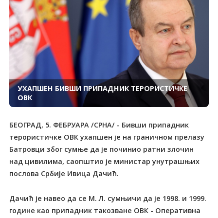
УХАПШЕН БИВШИ ПРИПАДНИК ТЕРОРИСТИЧКЕ
ОВК
БЕОГРАД, 5. ФЕБРУАРА /СРНА/ - Бивши припадник
терористичке ОВК ухапшен је на граничном прелазу
Батровци због сумње да је починио ратни злочин
над цивилима, саопштио је министар унутрашњих
послова Србије Ивица Дачић.
Дачић је навео да се М. Л. сумњичи да је 1998. и 1999.
године као припадник такозване ОВК - Оперативна