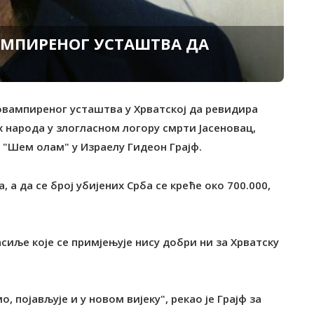
АМПИРЕНОГ УСТАШТВА ДА
повампиреног усташтва у Хрватској да ревидира
их народа у злогласном логору смрти Јасеновац,
 "Шем олам" у Израелу Гидеон Грајф.
 а да се број убијених Срба се креће око 700.000,
иље које се примјењује нису добри ни за Хрватску
, појављује и у новом вијеку", рекао је Грајф за