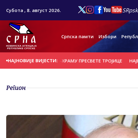
SRpsk
Субота , 8. август 2026.
Српска памти
Избори
Републ
НАЈНОВИЈЕ ВИЈЕСТИ:
ЈИ У СПОМЕН-ХРАМУ ПРЕСВЕТЕ ТРОЈИЦЕ
НАЈВЕЋИ ДУГ З
Регион