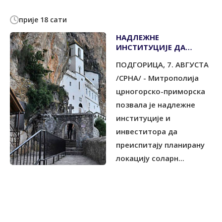
прије 18 сати
НАДЛЕЖНЕ
ИНСТИТУЦИЈЕ ДА
ПРЕИСПИТАЈУ
ПОДГОРИЦА, 7. АВГУСТА
ПЛАНИРАНУ ЛОКАЦИЈУ
ЗА СОЛАРНУ ЕЛЕКТРАНУ
/СРНА/ - Митрополија
црногорско-приморска
позвала је надлежне
институције и
инвеститора да
преиспитају планирану
локацију соларн...