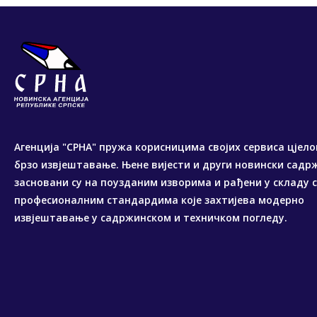
Агенција "СРНА" пружа корисницима својих сервиса цјело
брзо извјештавање. Њене вијести и други новински садр
засновани су на поузданим изворима и рађени у складу 
професионалним стандардима које захтијева модерно
извјештавање у садржинском и техничком погледу.