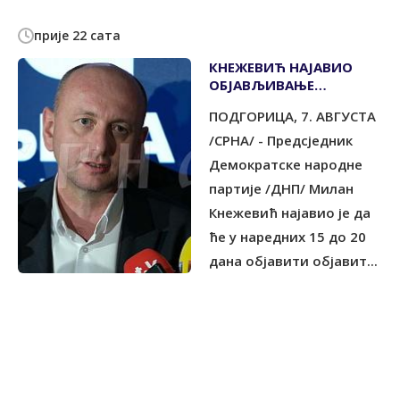
прије 22 сата
КНЕЖЕВИЋ НАЈАВИО
ОБЈАВЉИВАЊЕ
ДОКУМЕНТА КОЈИ БИ
ПОДГОРИЦА, 7. АВГУСТА
МОГАО СРУШИТИ
СПАЈИЋА
/СРНА/ - Предсједник
Демократске народне
партије /ДНП/ Милан
Кнежевић најавио је да
ће у наредних 15 до 20
дана објавити објавит...