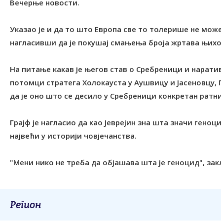
Вечерње новости.
Указао је и да то што Европа све то толерише не мо
нагласивши да је покушај смањења броја жртава њихо
На питање какав је његов став о Сребреници и наратив
потомци стратега Холокауста у Аушвицу и Јасеновцу, Г
да је оно што се десило у Сребреници конкретан ратн
Грајф је нагласио да као Jеврејин зна шта значи геноц
највећи у историји човјечанства.
"Мени нико не треба да објашава шта је геноцид", закљ
Регион