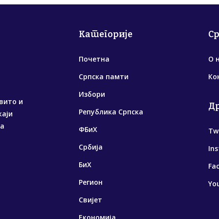
Категорије
С
Почетна
О 
Српска памти
Ко
Избори
вито и
Д
Република Српска
жаји
са
ФБиХ
Tw
Србија
In
БиХ
Fa
Регион
Yo
Свијет
Економија