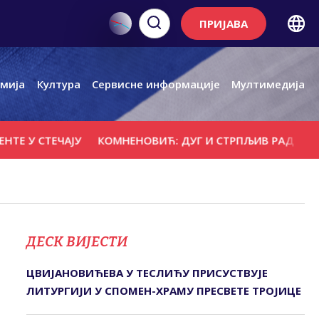
ПРИЈАВА
мија
Култура
Сервисне информације
Мултимедија
АЈУ
КОМНЕНОВИЋ: ДУГ И СТРПЉИВ РАД РУКОВОДСТВА С
ДЕСК ВИЈЕСТИ
ЦВИЈАНОВИЋЕВА У ТЕСЛИЋУ ПРИСУСТВУЈЕ
ЛИТУРГИЈИ У СПОМЕН-ХРАМУ ПРЕСВЕТЕ ТРОЈИЦЕ