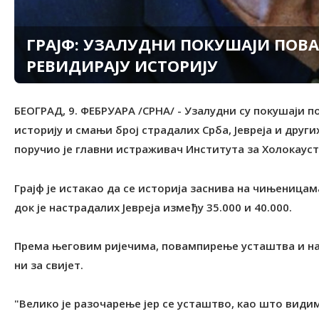
ГРАЈФ: УЗАЛУДНИ ПОКУШАЈИ ПОВ
РЕВИДИРАЈУ ИСТОРИЈУ
БЕОГРАД, 9. ФЕБРУАРА /СРНА/ - Узалудни су покушаји 
историју и смањи број страдалих Срба, Јевреја и друг
поручио је главни истраживач Института за Холокауст
Грајф је истакао да се историја заснива на чињеницама,
док је настрадалих Јевреја између 35.000 и 40.000.
Према његовим ријечима, повампирење усташтва и нас
ни за свијет.
"Велико је разочарење јер се усташтво, као што видимо