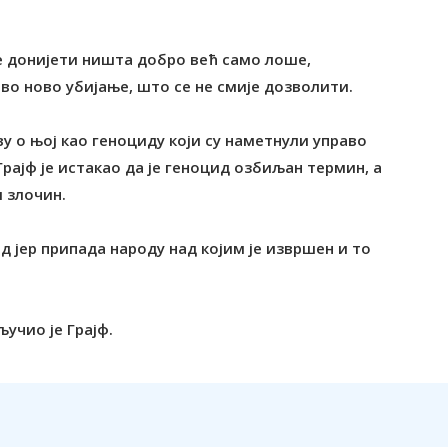
же донијети ништа добро већ само лоше,
во ново убијање, што се не смије дозволити.
у о њој као геноциду који су наметнули управо
рајф је истакао да је геноцид озбиљан термин, а
и злочин.
ид јер припада народу над којим је извршен и то
учио је Грајф.