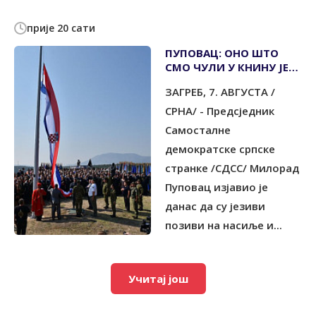
прије 20 сати
ПУПОВАЦ: ОНО ШТО
СМО ЧУЛИ У КНИНУ ЈЕ
ЈЕЗИВО, ТУЖИЛАШТВО
ЗАГРЕБ, 7. АВГУСТА /
ДА РЕАГУЈЕ
СРНА/ - Предсједник
Самосталне
демократске српске
странке /СДСС/ Милорад
Пуповац изјавио је
данас да су језиви
позиви на насиље и...
Учитај још