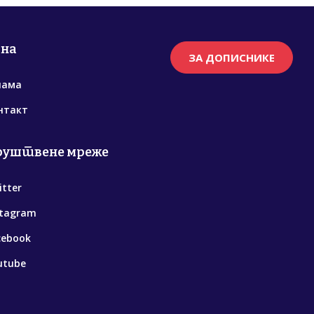
рна
ЗА ДОПИСНИКЕ
нама
нтакт
руштвене мреже
itter
stagram
cebook
utube