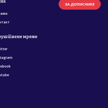
рна
ЗА ДОПИСНИКЕ
нама
нтакт
руштвене мреже
itter
stagram
cebook
utube