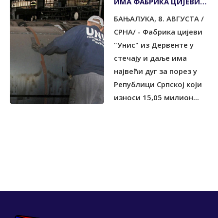
ИМА ФАБРИКА ЦИЈЕВИ
"УНИС" ИЗ ДЕРВЕНТЕ У
БАЊАЛУКА, 8. АВГУСТА /
СТЕЧАЈУ
СРНА/ - Фабрика цијеви
"Унис" из Дервенте у
стечају и даље има
највећи дуг за порез у
Републици Српској који
износи 15,05 милион...