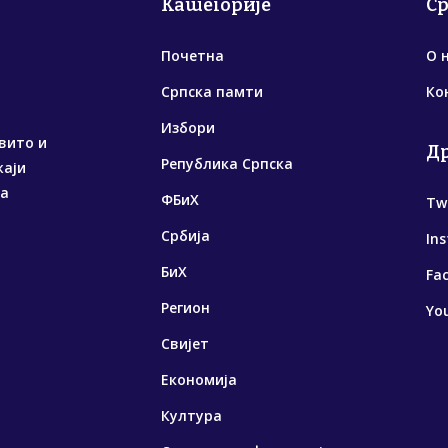
Категорије
С
Почетна
О 
Српска памти
Ко
Избори
вито и
Д
Република Српска
жаји
са
ФБиХ
Tw
Србија
In
БиХ
Fa
Регион
Yo
Свијет
Економија
Култура