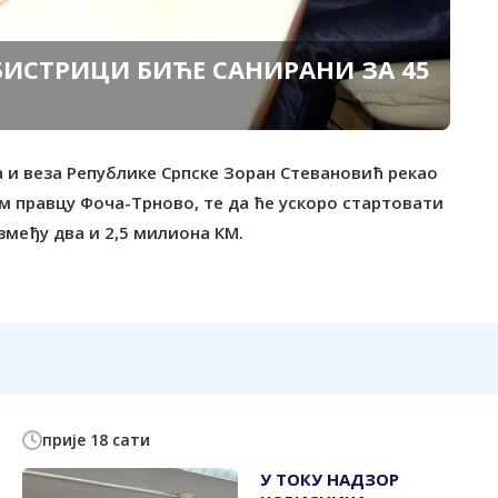
БИСТРИЦИ БИЋЕ САНИРАНИ ЗА 45
 и веза Републике Српске Зоран Стевановић рекао
ом правцу Фоча-Трново, те да ће ускоро стартовати
змеђу два и 2,5 милиона КМ.
прије 18 сати
У ТОКУ НАДЗОР