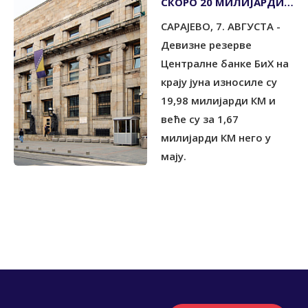
СКОРО 20 МИЛИЈАРДИ
КМ
САРАЈЕВО, 7. АВГУСТА -
Девизне резерве
Централне банке БиХ на
крају јуна износиле су
19,98 милијарди КМ и
веће су за 1,67
милијарди КМ него у
мају.