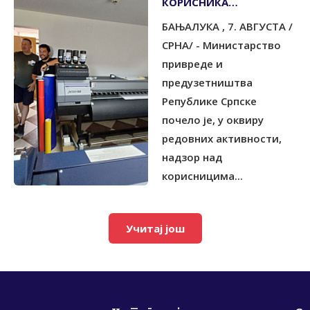
КОРИСНИКА
ПОДСТИЦАЈА ЗА
БАЊАЛУКА , 7. АВГУСТА /
УЛАГАЊА
СРНА/ - Министарство
привреде и
предузетништва
Републике Српске
почело је, у оквиру
редовних активности,
надзор над
корисницима...
Учитај још