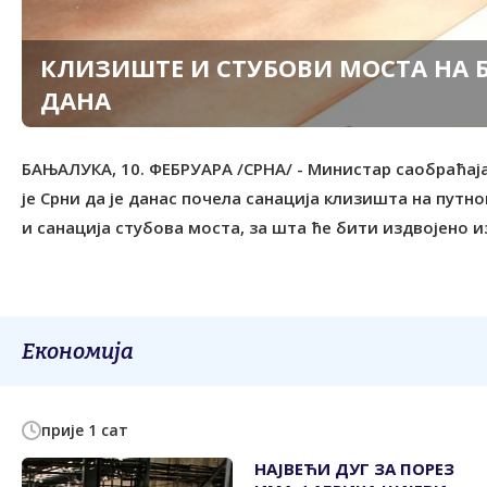
КЛИЗИШТЕ И СТУБОВИ МОСТА НА 
ДАНА
БАЊАЛУКА, 10. ФЕБРУАРА /СРНА/ - Министар саобраћаја
је Срни да је данас почела санација клизишта на путн
и санација стубова моста, за шта ће бити издвојено и
Економија
прије 1 сат
НАЈВЕЋИ ДУГ ЗА ПОРЕЗ