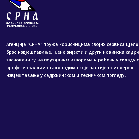
Агенција "СРНА" пружа корисницима својих сервиса цјело
брзо извјештавање. Њене вијести и други новински садр
засновани су на поузданим изворима и рађени у складу 
професионалним стандардима које захтијева модерно
извјештавање у садржинском и техничком погледу.