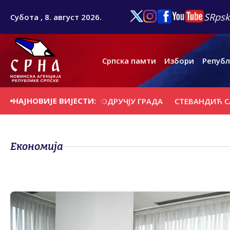
SRpsk
Субота , 8. август 2026.
Српска памти
Избори
Републ
НАЈНОВИЈЕ ВИЈЕСТИ:
ВА ПОЖАРИШТА НА ПОДРУЧЈУ ГРАДА
СТЕВАНДИЋ СА ПА
Економија