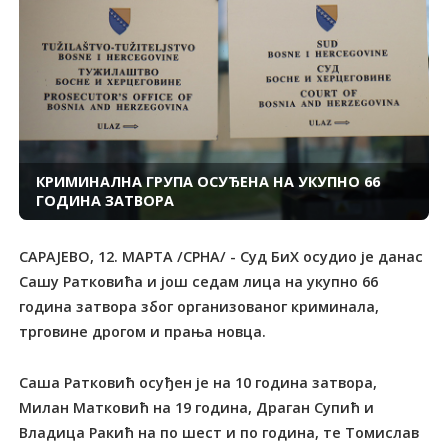
КРИМИНАЛНА ГРУПА ОСУЂЕНА НА УКУПНО 66
ГОДИНА ЗАТВОРА
САРАЈЕВО, 12. МАРТА /СРНА/ - Суд БиХ осудио је данас
Сашу Ратковића и још седам лица на укупно 66
година затвора због организованог криминала,
трговине дрогом и прања новца.
Саша Ратковић осуђен је на 10 година затвора,
Милан Матковић на 19 година, Драган Супић и
Владица Ракић на по шест и по година, те Томислав