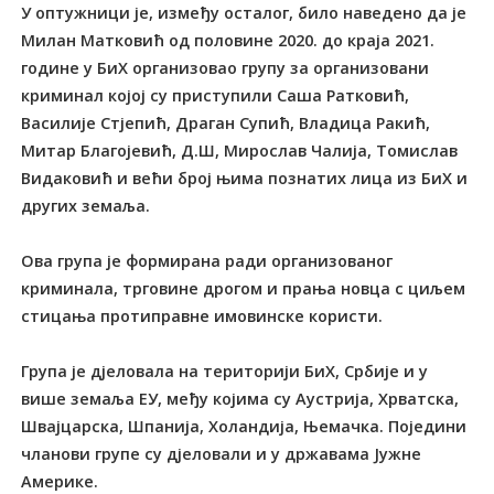
У оптужници је, између осталог, било наведено да је
Милан Матковић од половине 2020. до краја 2021.
године у БиХ организовао групу за организовани
криминал којој су приступили Саша Ратковић,
Василије Стјепић, Драган Супић, Владица Ракић,
Митар Благојевић, Д.Ш, Мирослав Чалија, Томислав
Видаковић и већи број њима познатих лица из БиХ и
других земаља.
Ова група је формирана ради организованог
криминала, трговине дрогом и прања новца с циљем
стицања протиправне имовинске користи.
Група је дјеловала на територији БиХ, Србије и у
више земаља ЕУ, међу којима су Аустрија, Хрватска,
Швајцарска, Шпанија, Холандија, Њемачка. Поједини
чланови групе су дјеловали и у државама Јужне
Америке.