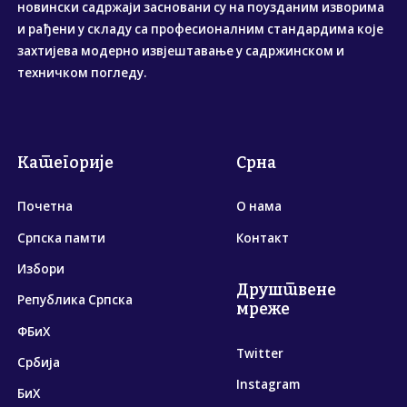
новински садржаји засновани су на поузданим изворима
и рађени у складу са професионалним стандардима које
захтијева модерно извјештавање у садржинском и
техничком погледу.
Категорије
Срна
Почетна
О нама
Српска памти
Контакт
Избори
Друштвене
Република Српска
мреже
ФБиХ
Twitter
Србија
Instagram
БиХ