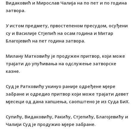
Видаковић и Мирослав Чалија на по пет и по година
затвора.
У истом предмету, првостепеном пресудом, осуђени
су и Василије Стјепић на осам година и Митар
Благојевић на пет година затвора.
Милану Матковићу је продужен притвор, који може
трајати до упућивања на одслужење затворске
казне.
Суд је Ратковићу укинуо раније одређене мјере
забране и одредио притвор који може трајати девет
мјесеци од дана хапшења, саопштено је из Суда БиХ.
Супићу, Видаковићу, Ракићу, Стјепићу, Благојевићу и
Чалији Суд је продужио мјере забране.