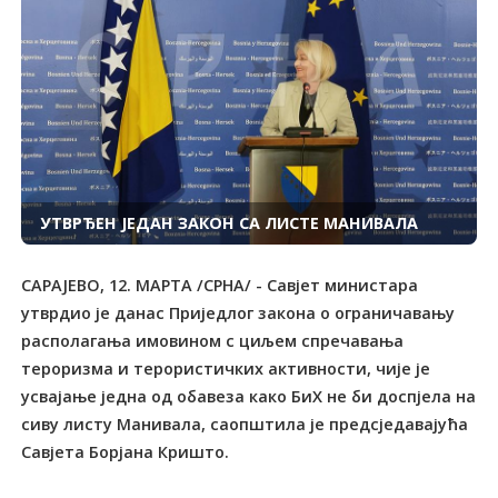
УTВРЂЕН ЈЕДАН ЗАКОН СА ЛИСТЕ МАНИВАЛА
САРАЈЕВО, 12. МАРТА /СРНА/ - Савјет министара
утврдио је данас Приједлог закона о ограничавању
располагања имовином с циљем спречавања
тероризма и терористичких активности, чије је
усвајање једна од обавеза како БиХ не би доспјела на
сиву листу Манивала, саопштила је предсједавајућа
Савјета Борјана Кришто.