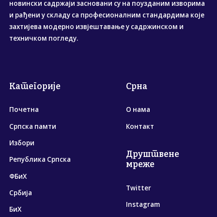
новински садржаји засновани су на поузданим изворима
и рађени у складу са професионалним стандардима које
захтијева модерно извјештавање у садржинском и
техничком погледу.
Категорије
Срна
Почетна
О нама
Српска памти
Контакт
Избори
Друштвене
Република Српска
мреже
ФБиХ
Twitter
Србија
Instagram
БиХ