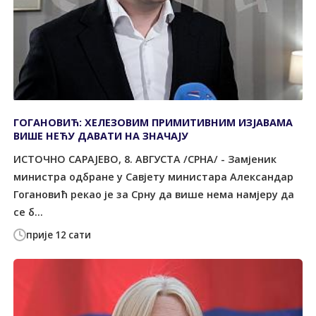
ГОГАНОВИЋ: ХЕЛЕЗОВИМ ПРИМИТИВНИМ ИЗЈАВАМА
ВИШЕ НЕЋУ ДАВАТИ НА ЗНАЧАЈУ
ИСТОЧНО САРАЈЕВО, 8. АВГУСТА /СРНА/ - Замјеник
министра одбране у Савјету министара Александар
Гогановић рекао је за Срну да више нема намјеру да
се б...
прије 12 сати