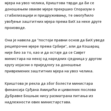
мјера на увоз челика, Криштова тврди да би се
доношењем овакве мјере прекршио Споразум о
стабилизацији и придруживању, те омогућило
увођење заштитних мјера према БиХ за неке друге
производе.
Она је навела да "постоји правни основ да БиХ уведе
реципрочне мјере према Србији", али да Кошарац
није био за то, као и да остаје да се Савјет
министара на некој од наредних сједница у другом
кругу изјасни о приједлогу за доношење
привремених заштитних мјера на увоз челика.
Криштова је рекла да због болести министара
финансија Срђана Амиџића и цивилних послова
Дубравке Бошњак нису разматрана питања из
надлежности ових министарстава.