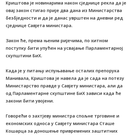
Криштова је новинарима након сједнице рекла да је
овај закон стигао прије два дана из Министарства
безбједности и да је данас уврштен на дневни ред
сједнице Савјета министара.
Закон ће, према њеним ријечима, по хитном
поступку бити упућен на усвајање Парламентарној
скупштини БиХ.
Када је у питању испуњавање осталих препорука
Манивала, Криштова је навела да је сада на потезу
Министарство правде у Савјету министара, али да
од Парламентарне скупштине БиХ зависи када ће
закони бити увојени.
Говорећи о захтјеву министра спољне трговине и
економских односа у Савјету министара Сташе
Кошарца за доношење привремених заштитних