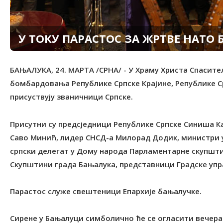
У ТОКУ ПАРАСТОС ЗА ЖРТВЕ НАТ
БАЊАЛУКА, 24. МАРТА /СРНА/ - У Храму Христа Спасите
бомбардовања Републике Српске Крајине, Републике Срп
присуствују званичници Српске.
Присутни су предсједници Републике Српске Синиша К
Саво Минић, лидер СНСД-а Милорад Додик, министри у
српски делегат у Дому народа Парламентарне скупшт
Скупштини града Бањалука, представници Градске упр
Парастос служе свештеници Епархије бањалучке.
Сирене у Бањалуци симболично ће се огласити вечерас