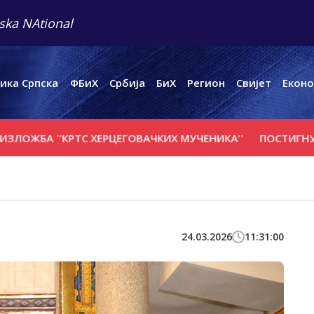
ska NAtional
ика Српска
ФБиХ
Србија
БиХ
Регион
Свијет
Еконо
А ''КРTС ХЕРЦЕГОВАЧКИХ МУЧЕНИКА''
ПОСТИГНУТ НАПР
24.03.2026
11:31:00