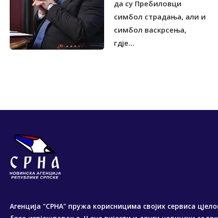
да су Пребиловци
симбол страдања, али и
симбол васкрсења,
гдје...
Агенција "СРНА" пружа корисницима својих сервиса цјело