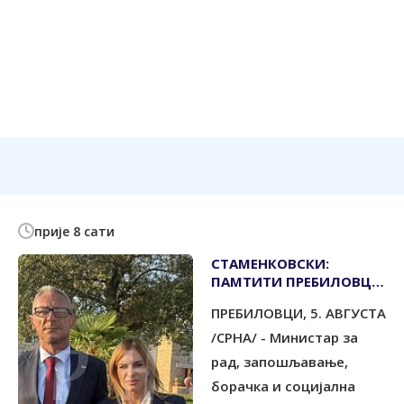
прије 8 сати
СТАМЕНКОВСКИ:
ПАМТИТИ ПРЕБИЛОВЦЕ,
А РЕПУБЛИКУ СРПСКУ
ПРЕБИЛОВЦИ, 5. АВГУСТА
ЧУВАТИ ЗБОГ БУДУЋИХ
ПОКОЛЕЊА
/СРНА/ - Министар за
рад, запошљавање,
борачка и социјална