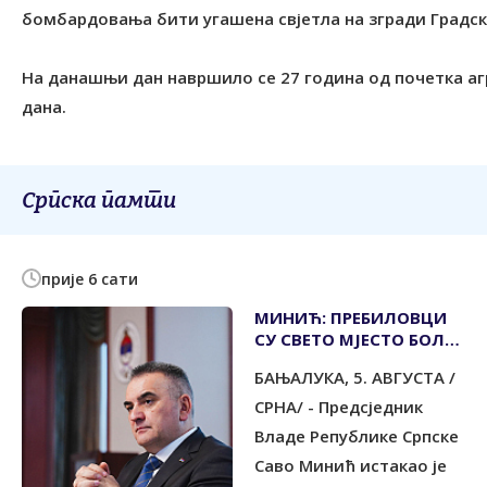
бомбардовања бити угашена свјетла на згради Градске
На данашњи дан навршило се 27 година од почетка агрес
дана.
Српска памти
прије 6 сати
МИНИЋ: ПРЕБИЛОВЦИ
СУ СВЕТО МЈЕСТО БОЛА
И ОПОМЕНЕ
БАЊАЛУКА, 5. АВГУСТА /
СРНА/ - Предсједник
Владе Републике Српске
Саво Минић истакао је