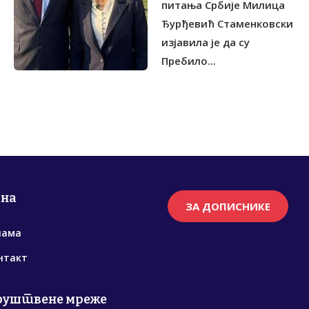
питања Србије Милица
Ђурђевић Стаменковски
изјавила је да су
Пребило...
рна
ЗА ДОПИСНИКЕ
нама
нтакт
руштвене мреже