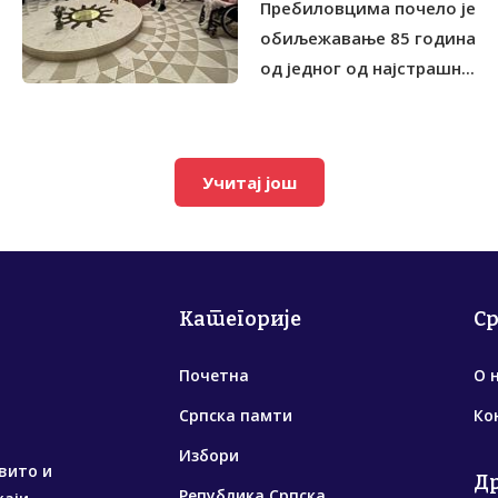
Пребиловцима почело је
обиљежавање 85 година
од једног од најстрашн...
Учитај још
Категорије
С
Почетна
О 
Српска памти
Ко
Избори
вито и
Д
Република Српска