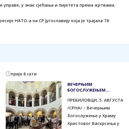
 управе, у знак сјећања и пијетета према жртвама.
ије НАTО-а на СР Југославију која је трајала 78
прије 8 сати
ВЕЧЕРЊИМ
БОГОСЛУЖЕЊЕМ
ПОЧЕЛО ОБИЉЕЖАВАЊЕ
ПРЕБИЛОВЦИ, 5. АВГУСTА
85 ГОДИНА ОД
СTРАДАЊА СРБА У
/СРНА/ – Вечерњим
ПРЕБИЛОВЦИМА
богослужење у Храму
Христовог Васкрсења у