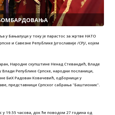
О БОМБАРДОВАЊА
ља у Бањалуци у току је парастос за жртве НАТО
ске и Савезне Републике Југославије /СРЈ/, којем
аран, Народне скупштине Ненад Стевандић, Владе
 Влади Републике Српске, народни посланици,
ине БиХ Радован Ковачевић, одборници у
аве, представници Српског сабрања "Баштионик".
 у 19.55 часова, док ће поводом 27 година од