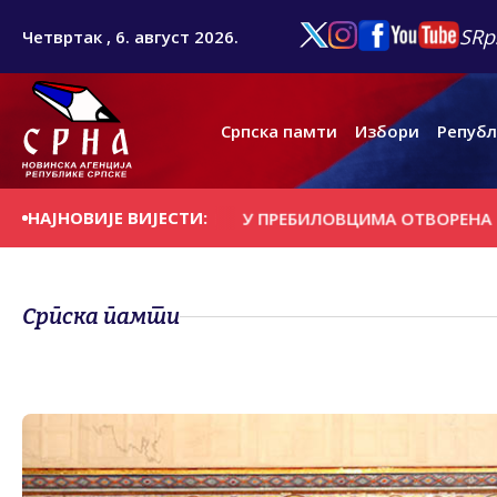
SRp
Четвртак , 6. август 2026.
Српска памти
Избори
Републ
НАЈНОВИЈЕ ВИЈЕСТИ:
 НА ДАНАШЊИ ДАН
У ПРЕБИЛОВЦИМА ОTВОРЕНА ИЗЛОЖБ
Српска памти