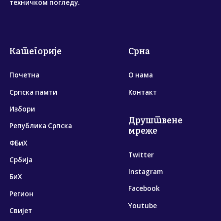
техничком погледу.
Категорије
Срна
Почетна
О нама
Српска памти
Контакт
Избори
Друштвене
Република Српска
мреже
ФБиХ
Twitter
Србија
Instagram
БиХ
Facebook
Регион
Youtube
Свијет