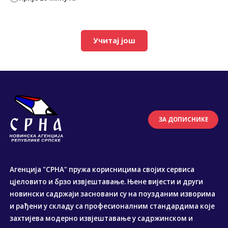
Учитај још
ЗА ДОПИСНИКЕ
Агенција "СРНА" пружа корисницима својих сервиса
цјеловито и брзо извјештавање. Њене вијести и други
новински садржаји засновани су на поузданим изворима
и рађени у складу са професионалним стандардима које
захтијева модерно извјештавање у садржинском и