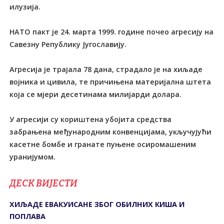
илузија.
НАТО пакт је 24. марта 1999. године почео агресију на
Савезну Републику Југославију.
Агресија је трајала 78 дана, страдало је на хиљаде
војника и цивила, те причињена материјална штета
која се мјери десетинама милијарди долара.
У агресији су кориштена убојита средства
забрањена међународним конвенцијама, укључујући
касетне бомбе и гранате пуњене осиромашеним
уранијумом.
ДЕСК ВИЈЕСТИ
ХИЉАДЕ ЕВАКУИСАНЕ ЗБОГ ОБИЛНИХ КИША И
ПОПЛАВА