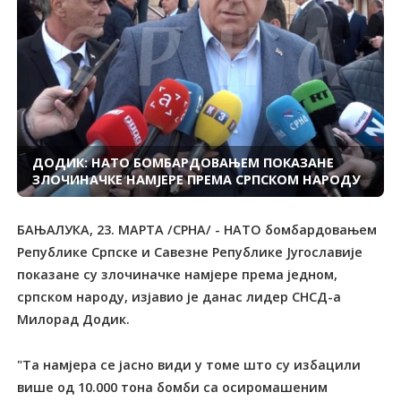
ДОДИК: НАТО БОМБАРДОВАЊЕМ ПОКАЗАНЕ
ЗЛОЧИНАЧКЕ НАМЈЕРЕ ПРЕМА СРПСКОМ НАРОДУ
БАЊАЛУКА, 23. МАРТА /СРНА/ - НАТО бомбардовањем
Републике Српске и Савезне Републике Југославије
показане су злочиначке намјере према једном,
српском народу, изјавио је данас лидер СНСД-а
Милорад Додик.
"Та намјера се јасно види у томе што су избацили
више од 10.000 тона бомби са осиромашеним