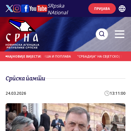
SRpska
ПРИЈАВА
NAtional
АНЕ ЗБОГ ОБИЛНИХ КИША И ПОПЛАВА
"СРБАДИЈА" НА СВЈЕТСКОЈ ХОРСКОЈ 
НАЈНОВИЈЕ ВИЈЕСТИ:
Српска памти
24.03.2026
13:11:00