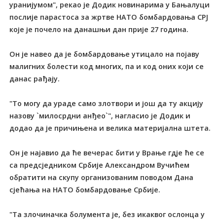
уранијумом", рекао је Додик новинарима у Бањалуци
послије парастоса за жртве НАТО бомбардовања СРЈ
које је почело на данашњи дан прије 27 година.
Он је навео да је бомбардовање утицало на појаву
малигних болести код многих, па и код оних који се
данас рађају.
"То могу да ураде само злотвори и још да ту акцију
назову `милосрдни анђео`", нагласио је Додик и
додао да је причињена и велика материјална штета.
Он је најавио да ће вечерас бити у Врање гдје ће се
са предсједником Србије Александром Вучићем
обратити на скупу организованим поводом Дана
сјећања на НАТО бомбардовање Србије.
"Та злочиначка болумента је, без икаквог ослонца у