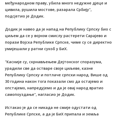
међународном праву, убила много недужне дјеце и
цивила, рушила мостове, разарала Србију",
подсјетио је Додик.
Додик је навео да је напад на Републику Српску био с
циљем да се у војном смислу растерети Сарајево и
порази Војска Републике Српске, чиме су се директно
умијешали у ратни сукоб у БиХ.
"Касније су, скрнављењем Дејтонског споразума,
урадили све да остваре своје циљеве, казне
Републику Српску и потлаче српски народ. Више од
30 година након тога показали смо да остајемо и
опстајемо, напредујемо и да је овај народ вратио
самопоуздање", нагласио је Додик.
Истакао је да се никада не смије одустати од
Републике Српске, а да је БиХ припала и земља