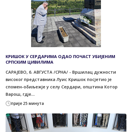
КРИШОК У СЕРДАРИМА ОДАО ПОЧАСТ УБИЈЕНИМ
СРПСКИМ ЦИВИЛИМА
САРАЈЕВО, 6. АВГУСТА /СРНА/ - Вршилац дужности
високог представника Луис Кришок посјетио је
спомен-обиљежје у селу Сердари, општина Котор
Варош, гдје...
прије 25 минута