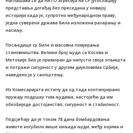
Наглашава се да НАТО агресија на СР Југослацију
представља догађај без преседана у новијој
историји када је, супротно међународном праву,
једна суверена држава била изложена разарању и
насиљу.
Посљедице су биле и масовна помјерања
становништва. Велики број људи са Косова и
Метохије био је приморан да напусти своја огњишта
и потражи сигурност у другим дијеловима Србије,
наведено је у саопштењу.
Из Комесаријата истичу да од тада континуирано
пружају подршку тим људима, настојећи да им
обезбиједе достојанство, сигурност и стабилност.
Подсјећају да је током 78 дана бомбардовања
животе изгубило више хиљада људи, међу којима и