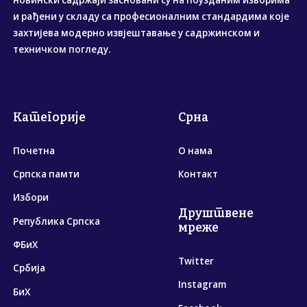
новински садржаји засновани су на поузданим изворима
и рађени у складу са професионалним стандардима које
захтијева модерно извјештавање у садржинском и
техничком погледу.
Категорије
Срна
Почетна
О нама
Српска памти
Контакт
Избори
Друштвене
Република Српска
мреже
ФБиХ
Twitter
Србија
Instagram
БиХ