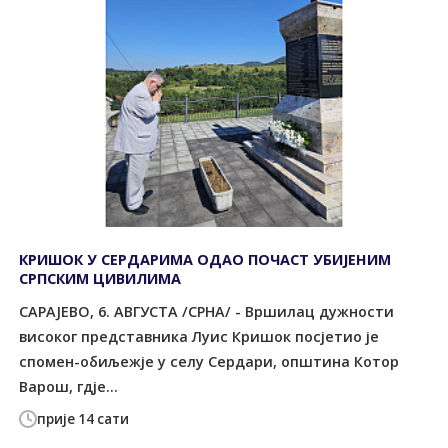
КРИШОК У СЕРДАРИМА ОДАО ПОЧАСТ УБИЈЕНИМ
СРПСКИМ ЦИВИЛИМА
САРАЈЕВО, 6. АВГУСТА /СРНА/ - Вршилац дужности
високог представника Луис Кришок посјетио је
спомен-обиљежје у селу Сердари, општина Котор
Варош, гдје...
прије 14 сати