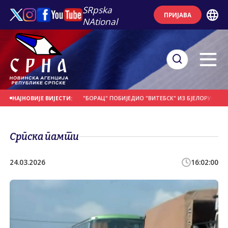
SRpska
ПРИЈАВА
NAtional
Е НА ДАНАШЊИ ДАН
"БОРАЦ" ПОБИЈЕДИО "ВИТЕБСК" ИЗ БЈЕЛОРУСИЈЕ
П
НАЈНОВИЈЕ ВИЈЕСТИ:
Српска памти
24.03.2026
16:02:00