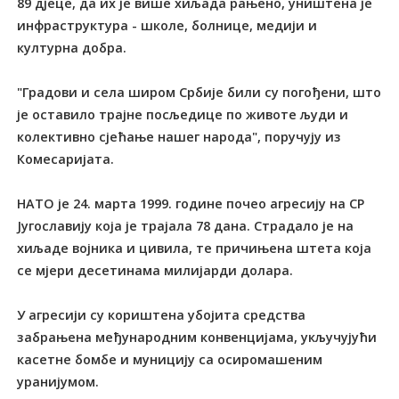
89 дјеце, да их је више хиљада рањено, уништена је
инфраструктура - школе, болнице, медији и
културна добра.
"Градови и села широм Србије били су погођени, што
је оставило трајне посљедице по животе људи и
колективно сјећање нашег народа", поручују из
Комесаријата.
НАТО је 24. марта 1999. године почео агресију на СР
Југославију која је трајала 78 дана. Страдало је на
хиљаде војника и цивила, те причињена штета која
се мјери десетинама милијарди долара.
У агресији су кориштена убојита средства
забрањена међународним конвенцијама, укључујући
касетне бомбе и муницију са осиромашеним
уранијумом.