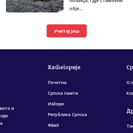
пољица, гдје стамбени
обје...
Учитај још
Категорије
С
Почетна
О 
Српска памти
Ко
Избори
вито и
Д
Република Српска
жаји
са
ФБиХ
Tw