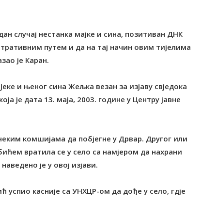
дан случај нестанка мајке и сина, позитиван ДНК
тративним путем и да на тај начин овим тијелима
зао је Каран.
Јеке и њеног сина Жељка везан за изјаву свједока
ја је дата 13. маја, 2003. године у Центру јавне
 неким комшијама да побјегне у Дрвар. Другог или
ићем вратила се у село са намјером да нахрани
наведено је у овој изјави.
ћ успио касније са УНХЦР-ом да дође у село, гдје