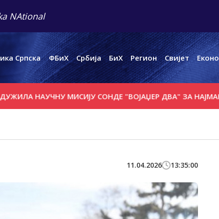
a NAtional
ика Српска
ФБиХ
Србија
БиХ
Регион
Свијет
Еконо
АУЧНУ МИСИЈУ СОНДЕ "ВОЈАЏЕР ДВА" ЗА НАЈМАЊЕ ГОДИ
11.04.2026
13:35:00