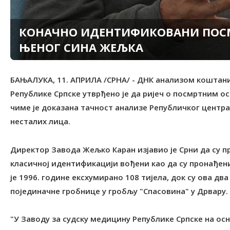
КОНАЧНО ИДЕНТИФИКОВАНИ ПОСМ
ЊЕНОГ СИНА ЖЕЉКА
БАЊАЛУКА, 11. АПРИЛА /СРНА/ - ДНК анализом коштани
Републике Српске утврђено је да ријеч о посмртним о
чиме је доказана тачност анализе Републичког центр
несталих лица.
Директор Завода Жељко Каран изјавио је Срни да су 
класичној идентификацији вођени као да су пронађени
је 1996. године ексхумирано 108 тијела, док су ова дв
појединачне гробнице у гробљу "Спасовина" у Дрвару.
"У Заводу за судску медицину Републике Српске на о