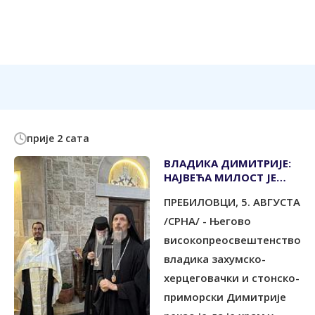
прије 2 сата
ВЛАДИКА ДИМИТРИЈЕ:
НАЈВЕЋА МИЛОСТ ЈЕ
ИСТРАЈАВАЊЕ У ИСТИНИ
ПРЕБИЛОВЦИ, 5. АВГУСТА
/СРНА/ - Његово
високопреосвештенство
владика захумско-
херцеговачки и стонско-
приморски Димитрије