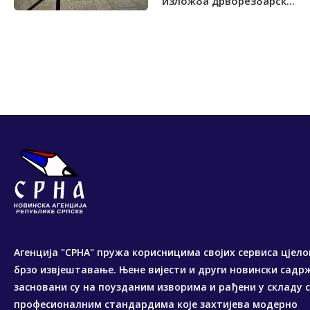
изложба дрворезбарск...
Агенција "СРНА" пружа корисницима својих сервиса цјело
брзо извјештавање. Њене вијести и други новински садр
засновани су на поузданим изворима и рађени у складу 
професионалним стандардима које захтијева модерно