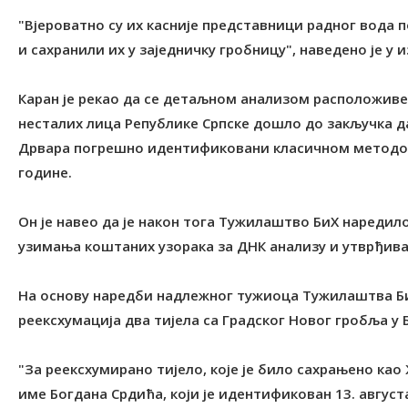
"Вјероватно су их касније представници радног вода 
и сахранили их у заједничку гробницу", наведено је у и
Каран је рекао да се детаљном анализом расположив
несталих лица Републике Српске дошло до закључка да
Дрвара погрешно идентификовани класичном методом
године.
Он је навео да је након тога Тужилаштво БиХ нареди
узимања коштаних узорака за ДНК анализу и утврђив
На основу наредби надлежног тужиоца Тужилаштва БиХ
реексхумација два тијела са Градског Новог гробља у
"За реексхумирано тијело, које је било сахрањено као
име Богдана Срдића, који је идентификован 13. августа