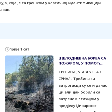
ја, која је са грешком у класичној идентификацији
аран.
прије 1 сат
ЦЈЕЛОДНЕВНА БОРБА СА
ПОЖАРОМ, У ПОМОЋ
СТИГАО И ХЕЛИКОПЕТЕР
TРЕБИЊЕ, 5. АВГУСTА /
СРНА/ - Требињски
ватрогасци су се и данас
цијели дан борили са
ватреном стихијом у
предјелу Џиварског