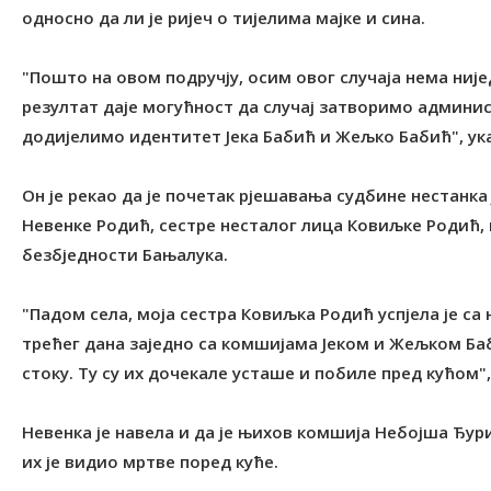
односно да ли је ријеч о тијелима мајке и сина.
"Пошто на овом подручју, осим овог случаја нема није
резултат даје могућност да случај затворимо админис
додијелимо идентитет Јека Бабић и Жељко Бабић", ука
Он је рекао да је почетак рјешавања судбине нестанка 
Невенке Родић, сестре несталог лица Ковиљке Родић, ко
безбједности Бањалука.
"Падом села, моја сестра Ковиљка Родић успјела је са
трећег дана заједно са комшијама Јеком и Жељком Баб
стоку. Ту су их дочекале усташе и побиле пред кућом", 
Невенка је навела и да је њихов комшија Небојша Ђури
их је видио мртве поред куће.