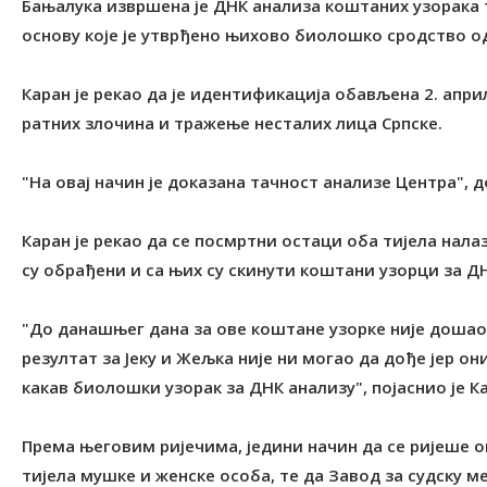
Бањалука извршена је ДНК анализа коштаних узорака 
основу које је утврђено њихово биолошко сродство одно
Каран је рекао да је идентификација обављена 2. апр
ратних злочина и тражење несталих лица Српске.
"На овај начин је доказана тачност анализе Центра", д
Каран је рекао да се посмртни остаци оба тијела нал
су обрађени и са њих су скинути коштани узорци за Д
"До данашњег дана за ове коштане узорке није дошао
резултат за Јеку и Жељка није ни могао да дође јер он
какав биолошки узорак за ДНК анализу", појаснио је К
Према његовим ријечима, једини начин да се ријеше ов
тијела мушке и женске особа, те да Завод за судску 