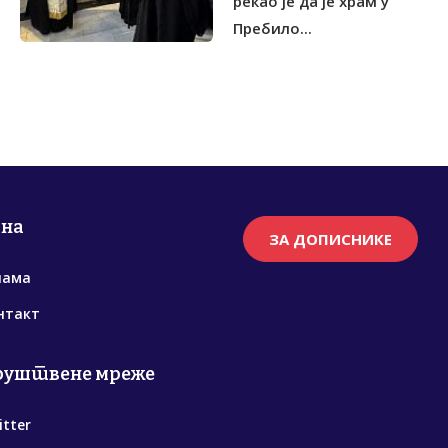
рекао је да је храм у
Пребило...
рна
ЗА ДОПИСНИКЕ
нама
нтакт
руштвене мреже
itter