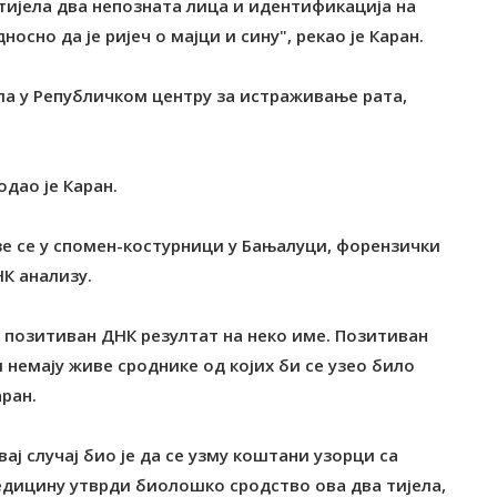
тијела два непозната лица и идентификација на
сно да је ријеч о мајци и сину", рекао је Каран.
ила у Републичком центру за истраживање рата,
одао је Каран.
азе се у спомен-костурници у Бањалуци, форензички
НК анализу.
 позитиван ДНК резултат на неко име. Позитиван
и немају живе сроднике од којих би се узео било
аран.
ај случај био је да се узму коштани узорци са
медицину утврди биолошко сродство ова два тијела,