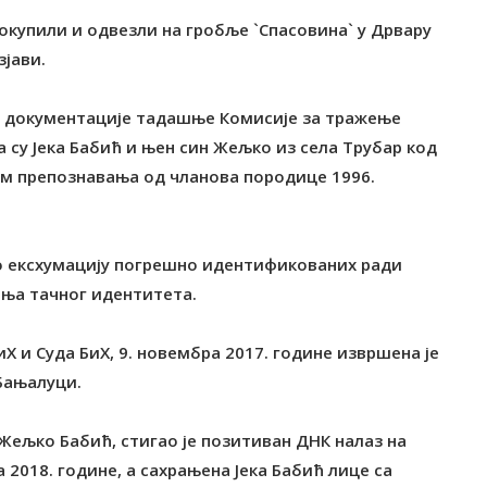
покупили и одвезли на гробље `Спасовина` у Дрвару
зјави.
е документације тадашње Комисије за тражење
 су Јека Бабић и њен син Жељко из села Трубар код
 препознавања од чланова породице 1996.
ло ексхумацију погрешно идентификованих ради
ања тачног идентитета.
 и Суда БиХ, 9. новембра 2017. године извршена је
 Бањалуци.
 Жељко Бабић, стигао је позитиван ДНК налаз на
 2018. године, а сахрањена Јека Бабић лице са