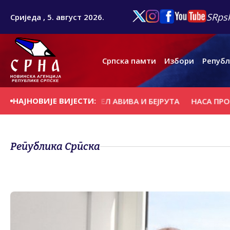
SRpsk
Сриједа , 5. август 2026.
Српска памти
Избори
Републ
НАЈНОВИЈЕ ВИЈЕСТИ:
АЗГОВОРИМА ТЕЛ АВИВА И БЕЈРУТА
НАСА ПРОДУЖИЛА Н
Република Српска