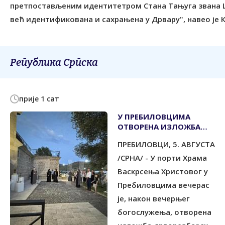
претпостављеним идентитетром Стана Тањуга звана Цу
већ идентификована и сахрањена у Дрвару", навео је К
Република Српска
прије 1 сат
У ПРЕБИЛОВЦИМА
ОTВОРЕНА ИЗЛОЖБА
''КРTС ХЕРЦЕГОВАЧКИХ
ПРЕБИЛОВЦИ, 5. АВГУСТА
МУЧЕНИКА''
/СРНА/ - У порти Храма
Васкрсења Христовог у
Пребиловцима вечерас
је, након вечерњег
богослужења, отворена