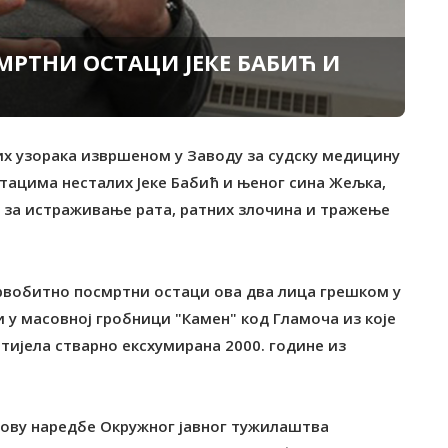
РТНИ ОСТАЦИ ЈЕКЕ БАБИЋ И
х узорака извршеном у Заводу за судску медицину
стацима несталих Јеке Бабић и њеног сина Жељка,
а за истраживање рата, ратних злочина и тражење
првобитно посмртни остаци ова два лица грешком у
 у масовној гробници "Камен" код Гламоча из које
а тијела стварно ексхумирана 2000. године из
снову наредбе Окружног јавног тужилаштва