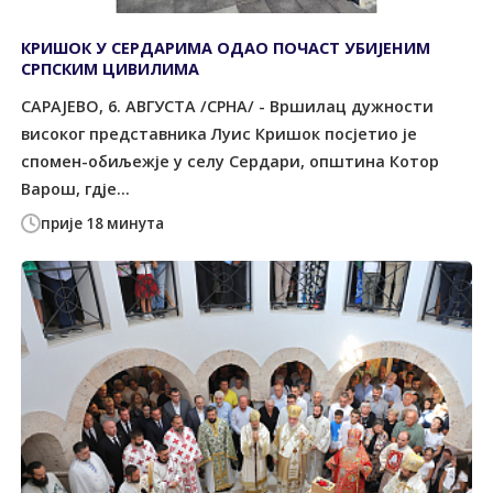
КРИШОК У СЕРДАРИМА ОДАО ПОЧАСТ УБИЈЕНИМ
СРПСКИМ ЦИВИЛИМА
САРАЈЕВО, 6. АВГУСТА /СРНА/ - Вршилац дужности
високог представника Луис Кришок посјетио је
спомен-обиљежје у селу Сердари, општина Котор
Варош, гдје...
прије 18 минута