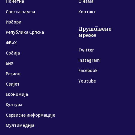
Почетна
О нама
Српска памти
Контакт
Избори
Друштвене
Република Српска
мреже
ФБиХ
Twitter
Србија
Instagram
БиХ
Facebook
Регион
Youtube
Свијет
Економија
Култура
Сервисне информације
Мултимедија