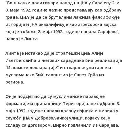
"Бошњачки политичари напад на ЈНА у Сарајеву 2. и
3. маја 1992. године лажно представљају као одбрану
града. Циљ је да се бруталним лажима фалсификује
историја и ЈНА оквалификује као агресорска војска
која је тобоже 2. маја 1992. године напала Сарајево",
навео је Линта.
Линта је истакао да је стратешки циљ Алије
Изетбеговића и његових сарадника био реализација
"Исламске декларације" и стварање унитарне и
муслиманске БиХ, саопштио је Савез Срба из
региона.
Он је подсјетио да су муслиманске паравојне
формације и припадници Територијалне одбране 3.
маја 1992. године напали колону војника и цивила у
служби ЈНА у Добровољачкој улици, који су се, у
складу са договором, мирно повлачили из Сарајева.