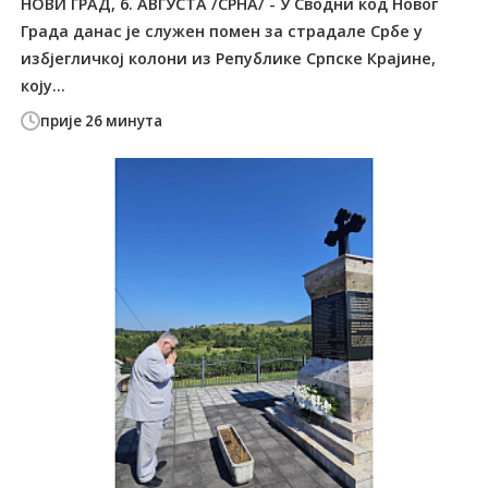
НОВИ ГРАД, 6. АВГУСТА /СРНА/ - У Сводни код Новог
Града данас је служен помен за страдале Србе у
избјегличкој колони из Републике Српске Крајине,
коју...
прије 26 минута