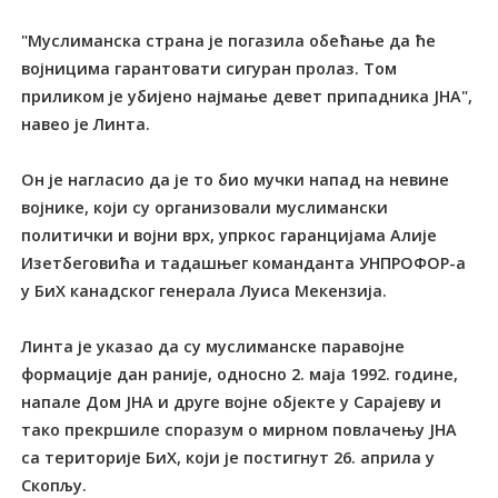
"Муслиманска страна је погазила обећање да ће
војницима гарантовати сигуран пролаз. Том
приликом је убијено најмање девет припадника ЈНА",
навео је Линта.
Он је нагласио да је то био мучки напад на невине
војнике, који су организовали муслимански
политички и војни врх, упркос гаранцијама Алије
Изетбеговића и тадашњег команданта УНПРОФОР-а
у БиХ канадског генерала Луиса Мекензија.
Линта је указао да су муслиманске паравојне
формације дан раније, односно 2. маја 1992. године,
напале Дом ЈНА и друге војне објекте у Сарајеву и
тако прекршиле споразум о мирном повлачењу ЈНА
са територије БиХ, који је постигнут 26. априла у
Скопљу.