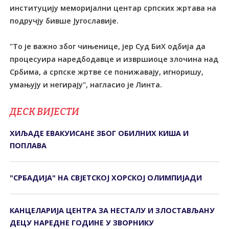
институцију меморијални центар српских жртава на
подручју бивше Југославије.
"То је важно због чињенице, јер Суд БиХ одбија да
процесуира наредбодавце и извршиоце злочина над
Србима, а српске жртве се понижавају, игноришу,
умањују и негирају", нагласио је Линта.
ДЕСК ВИЈЕСТИ
ХИЉАДЕ ЕВАКУИСАНЕ ЗБОГ ОБИЛНИХ КИША И
ПОПЛАВА
"СРБАДИЈА" НА СВЈЕТСКОЈ ХОРСКОЈ ОЛИМПИЈАДИ
КАНЦЕЛАРИЈА ЦЕНТРА ЗА НЕСТАЛУ И ЗЛОСТАВЉАНУ
ДЕЦУ НАРЕДНЕ ГОДИНЕ У ЗВОРНИКУ