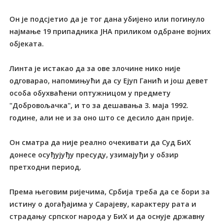
Он је подсјетио да је тог дана убијено или погинуло
најмање 19 припадника ЈНА приликом одбране војних
објеката.
Линта је истакао да за ове злочине нико није
одговарао, напомињући да су Ејуп Ганић и још девет
особа обухваћени оптужницом у предмету
"Добровољачка", и то за дешавања 3. маја 1992.
године, али не и за оно што се десило дан прије.
Он сматра да није реално очекивати да Суд БиХ
донесе осуђујуђу пресуду, узимајуђи у обзир
претходни период.
Према његовим ријечима, Србија треба да се бори за
истину о догађајима у Сарајеву, карактеру рата и
страдању српског народа у БиХ и да оснује државну