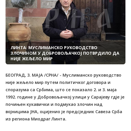
ЛИНТА: МУСЛИМАНСКО РУКОВОДСТВО
ЗЛОЧИНОМ У ДОБРОВОЉАЧКОЈ ПОТВРДИЛО ДА
НИЈЕ ЖЕЉЕЛО МИР
БЕОГРАД, 3. МАЈА /СРНА/ - Муслиманско руководство
није жељело мир путем политичког договора и
споразума са Србима, што се показало 2. и 3. маја
1992. године у Добровољачкој улици у Сарајеву гдје је
почињен кукавички и подмукао злочин над
војницима ЈНА, оцијенио је предсједник Савеза Срба
из региона Миодраг Линта.