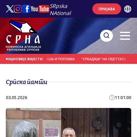
SRpska
ПРИЈАВА
NAtional
АНЕ ЗБОГ ОБИЛНИХ КИША И ПОПЛАВА
"СРБАДИЈА" НА СВЈЕТСКОЈ ХОРСКОЈ
НАЈНОВИЈЕ ВИЈЕСТИ:
Српска памти
03.05.2026
11:01:00