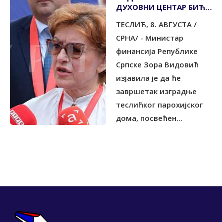
ДУХОВНИ ЦЕНТАР БИЋЕ
ПОНОС СРПСКЕ
ТЕСЛИЋ, 8. АВГУСТА /
СРНА/ - Министар
финансија Републике
Српске Зора Видовић
изјавила је да ће
завршетак изградње
теслићког парохијског
дома, посвећен...