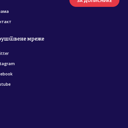
ЗА ДОПИСНИКЕ
нама
нтакт
руштвене мреже
itter
stagram
cebook
utube