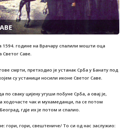
АВЕ
аја 1594. године на Врачару спалили мошти оца
 Светог Саве.
ове смрти, претходио је устанак Срба у Банату под
јем су устаници носили иконе Светог Саве.
по сваку цијену угуши побуне Срба, а овај је,
а ходочасте чак и мухамеданци, па се потом
Београд, гдје их је потом и спалио.
че: гори, гори, свештениче/ То си од нас заслужио: