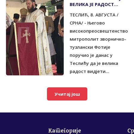
ВЕЛИКА ЈЕ РАДОСТ
ВИДЈЕТИ ПОРТУ ПУНУ
ТЕСЛИЋ, 8. АВГУСТА /
ЉУДИ
СРНА/ - Његово
високопреосвештенство
митрополит зворничко-
тузлански Фотије
поручио је данас у
Теслићу да је велика
радост видјети...
Учитај још
Категорије
С