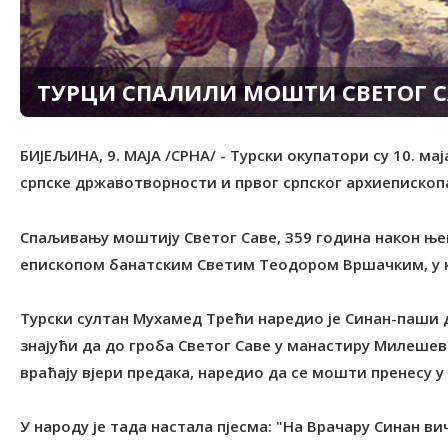
ТУРЦИ СПАЛИЛИ МОШТИ СВЕТОГ С
БИЈЕЉИНА, 9. МАЈА /СРНА/ - Турски окупатори су 10. м
српске државотворности и првог српског архиепископа
Спаљивању моштију Светог Саве, 359 година након њег
епископом банатским Светим Теодором Вршачким, у ко
Турски султан Мухамед Трећи наредио је Синан-паши да 
знајући да до гроба Светог Саве у манастиру Милешев
враћају вјери предака, наредио да се мошти пренесу у 
У народу је тада настала пјесма: "На Врачару Синан ви