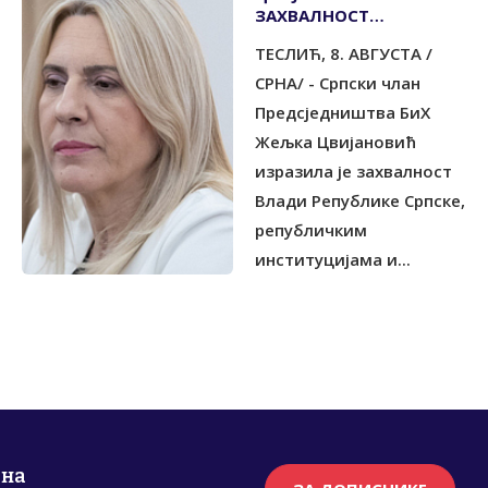
ЗАХВАЛНОСТ
ИНСТИТУЦИЈАМА
ТЕСЛИЋ, 8. АВГУСТА /
СРПСКЕ ЗА ПОДРШКУ
ИЗГРАДЊИ
СРНА/ - Српски члан
ПАРОХИЈСКОГ ДОМА
Предсједништва БиХ
Жељка Цвијановић
изразила је захвалност
Влади Републике Српске,
републичким
институцијама и...
рна