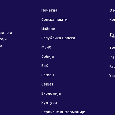
Почетна
О 
Српска памти
Ко
Избори
вито и
Д
Република Српска
жаји
са
ФБиХ
Tw
Србија
In
БиХ
Fa
Регион
Yo
Свијет
Економија
Култура
Сервисне информације