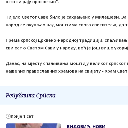
што си рају просветио".
Тијело Светог Саве било је сахрањено у Милешеви. За
народ се окупљао над моштима свога светитеља, да тр
Према српској црквено-народној традицији, спаљивањ
свијест о Светом Сави у народу, већ је још више укори
Данас, на мјесту спаљивања моштију великог српског 
највећих православних храмова на свијету - Храм Свет
Република Српска
прије 1 сат
ВИДОВИЋ: НОВИ