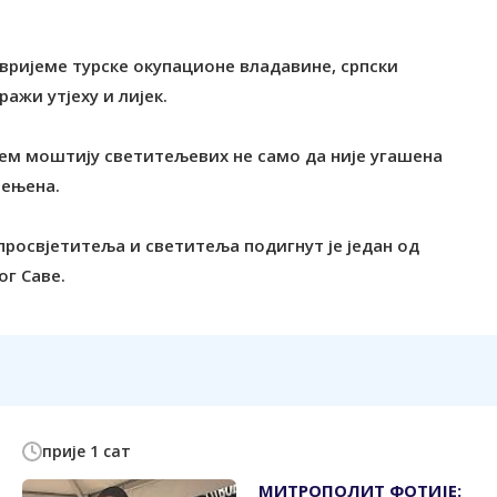
 вријеме турске окупационе владавине, српски
ажи утјеху и лијек.
ем моштију светитељевих не само да није угашена
јењена.
просвјетитеља и светитеља подигнут је један од
ог Саве.
прије 1 сат
МИТРОПОЛИТ ФОТИЈЕ: