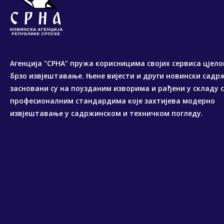
Агенција "СРНА" пружа корисницима својих сервиса цјело
брзо извјештавање. Њене вијести и други новински садр
засновани су на поузданим изворима и рађени у складу 
професионалним стандардима које захтијева модерно
извјештавање у садржинском и техничком погледу.