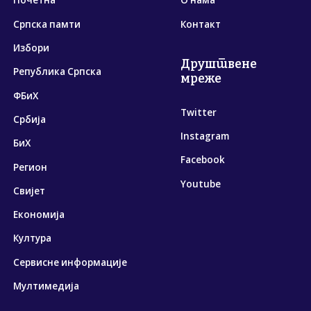
Почетна
О нама
Српска памти
Контакт
Избори
Друштвене
Република Српска
мреже
ФБиХ
Twitter
Србија
Instagram
БиХ
Facebook
Регион
Youtube
Свијет
Економија
Култура
Сервисне информације
Мултимедија