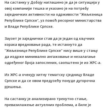
На састанку у Добоју наглашено је да је ситуација у
овој компанији тешка и указано је на потребу
заједничких активности на одрживости "Жељезница
Републике Српске", уз помоћ ресорног министарства
и Владе Републике Српске.
Заузет је заједнички став да је један од кључних
корака вредновање рада, те истакнуто да
"Жељезнице Републике Српске" нису више у стању
да издрже минимално ангажовање и незалагање
одређеног броја запослених, саопштено је из ЖРС-а.
Из ЖРС-а очекују хитну тематску сједницу Владе
Српске и да се овом предузећу понуде дугорочна
рјешења.
На састанку је анализирано тренутно стање,
превазилажење актуелних проблема, а биле је