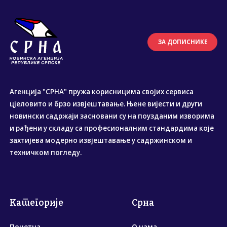
ЗА ДОПИСНИКЕ
Агенција "СРНА" пружа корисницима својих сервиса
цјеловито и брзо извјештавање. Њене вијести и други
новински садржаји засновани су на поузданим изворима
и рађени у складу са професионалним стандардима које
захтијева модерно извјештавање у садржинском и
техничком погледу.
Категорије
Срна