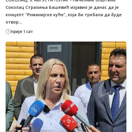
Соколац Страхиња Башевић изјавио је данас да је
концепт "Романијске куће", која би требала да буде
отвор...
прије 1 сат