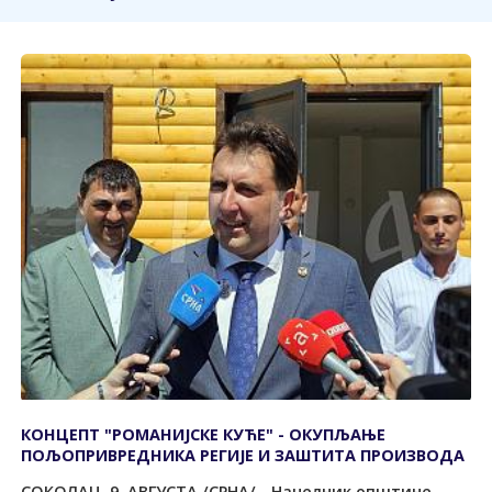
КОНЦЕПТ "РОМАНИЈСКЕ КУЋЕ" - ОКУПЉАЊЕ
ПОЉОПРИВРЕДНИКА РЕГИЈЕ И ЗАШТИТА ПРОИЗВОДА
СОКОЛАЦ, 9. АВГУСТА /СРНА/ - Начелник општине