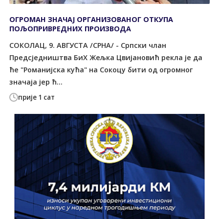
ОГРОМАН ЗНАЧАЈ ОРГАНИЗОВАНОГ ОТКУПА
ПОЉОПРИВРЕДНИХ ПРОИЗВОДА
СОКОЛАЦ, 9. АВГУСТА /СРНА/ - Српски члан
Предсједништва БиХ Жељка Цвијановић рекла је да
ће "Романијска кућа" на Сокоцу бити од огромног
значаја јер ћ...
прије 1 сат