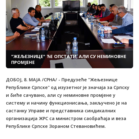
"ЖЕЉЕЗНИЦЕ" ЋЕ ОПСТАТИ, АЛИ СУ НЕМИНОВНЕ
ПРОМЈЕНЕ
ДОБОЈ, 8. МАЈА /СРНА/ - Предузеће "Жељезнице
Републике Српске" од изузетног је значаја за Српску
и биће сачувано, али су неминовне промјене у
систему и начину функционисања, закључено је на
састанку Управе и представника синдикалних
организација ЖРС са министром саобраћаја и веза
Републике Српске Зораном Стевановићем.