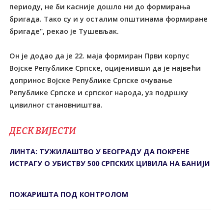
периоду, не би касније дошло ни до формирања
бригада. Тако су и у осталим општинама формиране
бригаде", рекао је Тушевљак.
Он је додао да је 22. маја формиран Први корпус
Војске Републике Српске, оцијенивши да је највећи
допринос Војске Републике Српске очување
Републике Српске и српског народа, уз подршку
цивилног становништва.
ДЕСК ВИЈЕСТИ
ЛИНТА: ТУЖИЛАШТВО У БЕОГРАДУ ДА ПОКРЕНЕ
ИСТРАГУ О УБИСТВУ 500 СРПСКИХ ЦИВИЛА НА БАНИЈИ
ПОЖАРИШТА ПОД КОНTРОЛОМ