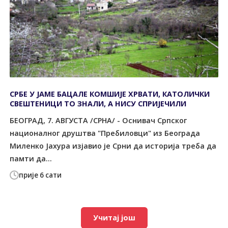
СРБЕ У ЈАМЕ БАЦАЛЕ КОМШИЈЕ ХРВАТИ, КАТОЛИЧКИ
СВЕШТЕНИЦИ ТО ЗНАЛИ, А НИСУ СПРИЈЕЧИЛИ
БЕОГРАД, 7. АВГУСТА /СРНА/ - Оснивач Српског
националног друштва "Пребиловци" из Београда
Миленко Јахура изјавио је Срни да историја треба да
памти да...
прије 6 сати
Учитај још