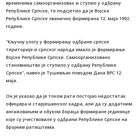
временима самоорганизовао и ступио у одбрану
Републике Српске, те подсјетио да је Војска
Републике Српске званично формирана 12. маја 1992.
године.
"Кључну улогу у формирању одбране српске
територије и српског народа имало је формирање
Војске Републике Српске. Самоорганизовано
становништво је ступило у одбрану Републике
Српске", навео је Тушевљак поводом Дана ВРС 12.
маја.
Он је указао да је током рата постојао недостатак
официра и старјешинског кадра, али да су додатним
ангажовањем и обуком бораца формиране јединице
које су учествовале у одбрани Републике Српске на
бројним ратиштима.