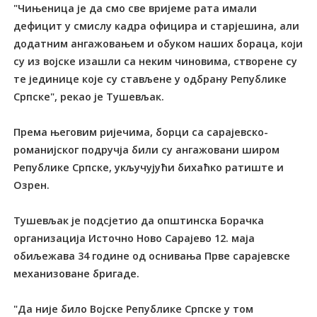
"Чињеница је да смо све вријеме рата имали
дефицит у смислу кадра официра и старјешина, али
додатним ангажовањем и обуком наших бораца, који
су из војске изашли са неким чиновима, створене су
те јединице које су стављене у одбрану Републике
Српске", рекао је Тушевљак.
Према његовим ријечима, борци са сарајевско-
романијског подручја били су ангажовани широм
Републике Српске, укључујући бихаћко ратиште и
Озрен.
Тушевљак је подсјетио да општинска Борачка
организација Источно Ново Сарајево 12. маја
обиљежава 34 године од оснивања Прве сарајевске
механизоване бригаде.
"Да није било Војске Републике Српске у том