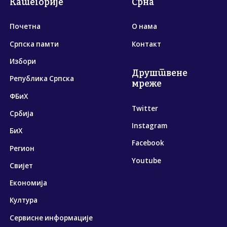
Категорије
Срна
Почетна
О нама
Српска памти
Контакт
Избори
Друштвене
Република Српска
мреже
ФБиХ
Twitter
Србија
Instagram
БиХ
Facebook
Регион
Youtube
Свијет
Економија
Култура
Сервисне информације