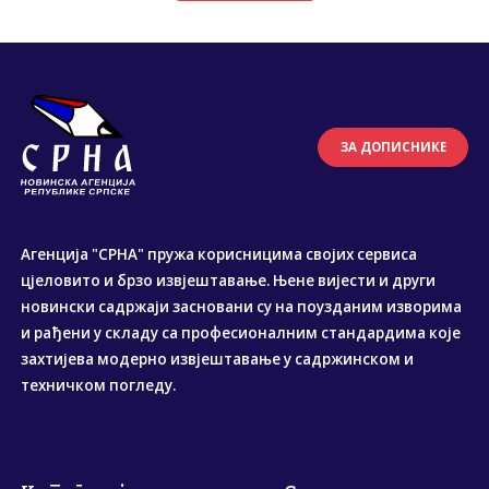
ЗА ДОПИСНИКЕ
Агенција "СРНА" пружа корисницима својих сервиса
цјеловито и брзо извјештавање. Њене вијести и други
новински садржаји засновани су на поузданим изворима
и рађени у складу са професионалним стандардима које
захтијева модерно извјештавање у садржинском и
техничком погледу.