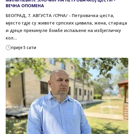
ВЕЧНА ОПОМЕНА
БЕОГРАД, 7. АВГУСТА /СРНА/ - Петровачка цеста,
мјесто гдје су животе српских цивила, жена, стараца
и дјеце прекинуле бомбе испаљене на избјегличку
кол...
прије 5 сати