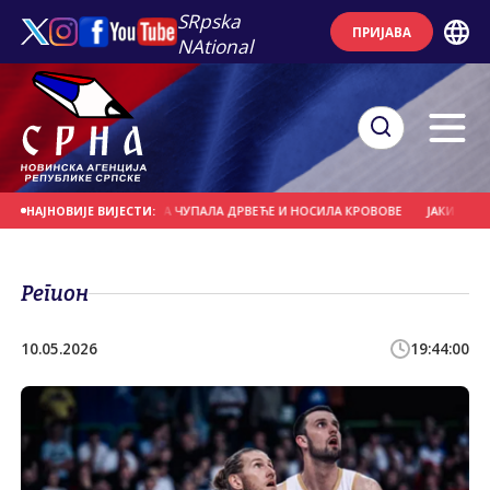
SRpska
ПРИЈАВА
NAtional
ДАНАШЊИ ДАН
ОЛУЈА ЧУПАЛА ДРВЕЋЕ И НОСИЛА КРОВОВЕ
ЈАКИ ПЉУСКО
НАЈНОВИЈЕ ВИЈЕСТИ:
Регион
10.05.2026
19:44:00