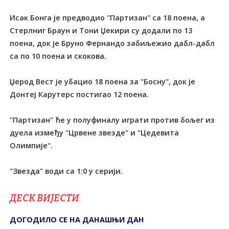
Исак Бонга је предводио "Партизан" са 18 поена, а
Стерлниг Браун и Тони Џекири су додали по 13
поена, док је Бруно Фернандо забиљежио дабл-дабл
са по 10 поена и скокова.
Џерод Вест је убацио 18 поена за "Босну", док је
Донтеј Карутерс постигао 12 поена.
"Партизан" ће у полуфиналу играти против бољег из
дуела између "Црвене звезде" и "Цедевита
Олимпије".
"Звезда" води са 1:0 у серији.
ДЕСК ВИЈЕСТИ
ДОГОДИЛО СЕ НА ДАНАШЊИ ДАН