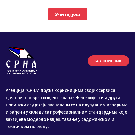
Учитај још
ЗА ДОПИСНИКЕ
Агенција "СРНА" пружа корисницима својих сервиса
цјеловито и брзо извјештавање. Њене вијести и други
новински садржаји засновани су на поузданим изворима
и рађени у складу са професионалним стандардима које
захтијева модерно извјештавање у садржинском и
техничком погледу.