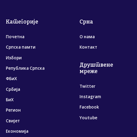
Категорије
Срна
Почетна
О нама
Српска памти
Контакт
Избори
Друштвене
Република Српска
мреже
ФБиХ
Twitter
Србија
Instagram
БиХ
Facebook
Регион
Youtube
Свијет
Економија