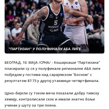
"ПАРТИЗАН" У ПОЛУФИНАЛУ АБА ЛИГЕ
БЕОГРАД, 10. МАЈА /СРНА/ - Кошаркаши "Партизана"
пласирали су се у полуфинале регионалне АБА лиге
побједом у гостима над сарајевском "Босном" с
резултатом 87:73 у другој утакмици четвртфинала.
Црно-бијели су током меча показали добру тимску
хемију, контролисали скок и имали знатно бољи
учинак у шуту за три поена.