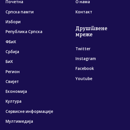
Почетна
О нама
Српска памти
Контакт
Избори
Друштвене
Република Српска
мреже
ФБиХ
Twitter
Србија
Instagram
БиХ
Facebook
Регион
Youtube
Свијет
Економија
Култура
Сервисне информације
Мултимедија