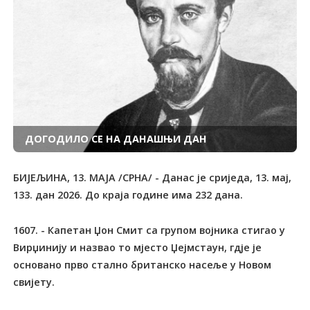
ДОГОДИЛО СЕ НА ДАНАШЊИ ДАН
БИЈЕЉИНА, 13. МАЈА /СРНА/ - Данас је сриједа, 13. мај,
133. дан 2026. До краја године има 232 дана.
1607. - Капетан Џон Смит са групом војника стигао у Вирџинију и назвао то мјесто Џејмстаун, гдје је основано прво стално британско насеље у Новом свијету. 1619. - Погубљен холандски државник Јохан фан Олденбарневелт, отац модерне холандске државе. Смакнуће је наредио његов саборац у борби против шпанских окупатора принц Морис од Насауа, под оптужбом за религиозну субверзију. Заједно с Морисовим оцем Вилемом Првим "Ћутљивим" од Оранжа, владаром новостворене протестантске републике Уједињених Провинција Низоземске, предводио је крајем 16. вијека побуну против Шпанаца који су силом натурали римокатолицизам. Одлучујуће је допринио економском процвату Холандије, њеној трговинској експанзији и оснивању Холандске источноиндијске компаније, али је његов умјерени протестантизам толико засметао Морису да га је ухапсио и погубио, што историчари сматрају најтамнијом мрљом ране холандске историје. 1717. - Рођена аустријска царица, чешка и мађарска краљица Марија Терезија, која је током владавине од 1740. до смрти 1780. проводила реформе у духу просвијећеног апсолутизма, али и германизацију и насилно покатоличавање. Србима у Поморишкој крајини укинула је привилегије, чиме је подстакла њихове сеобе у Русију од 1751. до 1753. Да би осигурала оспоравани пријесто, водила је рат за аустријско насљеђе од 1740. до 1748. у којем јој је 1745. пруски краљ Фридрих Други Велики преотео Шлезију и учествовала је у Седмогодишњем рату од 1756. до 1763. 1792. - Рођен италијански свештеник Ђовани Марија Мастаи Ферети, од 1846. папа Пије Девети, чији је понтификат трајао 31 годину и 236 дана, најдуже у историји римокатоличке цркве. На Ватиканском сабору 1870. прогласио је догму о папској непогрешивости. 1795. - Рођен словачки филолог и историчар Павел Јозеф Шафарик, идеолог словенске узајамности и један од оснивача славистике. Као директор Српске гимназије у Новом Саду од 1819. до 1833. придобио је многе утицајне личности, укључујући владаре Србије и Црне Горе Милоша Обреновића и Петра Другог Петровића Његоша, за шире истраживачке подухвате у проучавању језика и књижевности Јужних Словена. Био је и предсједник "Социетас славица", првог читалачко-претплатничког часописа Словака у Војводини. Од 1833. се у Прагу као библиотекар Универзитетске библиотеке посветио изучавању словенских језика, књижевности и историје. За српску културу су посебно значајна "Српска читанка" у којој је изложио поријекло и развитак српског језика, затим "Житије Стевана Немање" и "Душанов законик". Остала дјела: "Историја словенског језика и књижевности свих дијалеката", "Словенске старине", "Словенска етнографија", "Споменици старе књижевности Југословена", "О поријеклу и завичају глагољице", "Историја југословенске књижевности", "Житија Ћирила и Методија". 1798. - Рођен српски сликар Константин Данил, један од највећих српских сликара 19. вијека, представник српског бидермајера. Стилом и техником, блиском бечким класицистима, радио је иконостасе - најзначајнији су у Успенској цркви у Панчеву и у епархијској цркви у Темишвару - портрете, мртву природу, композиције. Достизао је право мајсторство као портретиста, испољавајући знатну умјетничку снагу и племенитост колорита, поготово у периоду ослобађања стега стилизације, кад је моделовао слободније и тежио психолошкој анализи, што је нарочито упечатљиво у портретима "Павле Кенгелац" и "Умјетникова жена". 1809. - Трупе француског цара Наполеона Првог ушле у Беч. 1830. - Основана република Еквадор. 1840. - Рођен француски писац Алфонс Доде, аутор трилогије о згодама Тартарена Тарасконца, ремек-дјела француске хумористичке прозе. Био је натуралиста, али се одликовао топлином у разумијевању људске несреће, ненаметљивим хуманизмом и изузетним даром запажања. Писао је романе, драме и новеле. Дјела: "Писма из мог млина", "Тартарен Тарасконац", "Набоб", "Сафо", "Нума Руместан", "Краљеви у изгнанству", "Бесмртник". 1846. - Конгрес САД формално објавио рат Мексику, мада су борбе у Калифорнији започете неколико дана раније. Послије крвавих двогодишњих сукоба САД су добиле рат 1848, отевши Нови Мексико и златом богату Калифорнију, чиме је Мексико сведен у садашње границе. 1848. - У Сремским Карловцима скупштина представника 175 црквених општина војвођанских епархија, заједно с делегатима из Србије, изабрала митрополита Јосифа Рајачића за патријарха, а пуковника Стевана Шупљикца за војводу. Скупштина је истакла и право Срба у Аустрији и Угарској на аутономни политички и културни развој, а 15. маја је прогласила Српску Војводину која је обухватала Срем, Војну крајину у Срему, Барању и Бачку с бечејским и шајкашким окрузима и Банат с Војном крајином и Кикиндским округом. Прокламован је савез Српске Војводине са Славонијом, Хрватском и Далмацијом. Аустријска и мађарска влада прогласиле су одлуке Мајске скупштине незаконитим, али је аустријски устав од 4. марта 1849. потврдио оснивање Српске Војводине и Тамишког Баната, у које су укључени Бодрошка, Торонталска, Тамишка и Крашовска жупанија и Румски и Илочки округ Сремске жупаније. Војводина је добила статус посебне управне територије, а аустријски цар је додао титулу великог војводе. 1851. - Рођен српски писац и љекар Лаза Лазаревић, један од најбољих српских реалиста. Права је завршио у Београду, а медицину у Берлину. Написао је само девет приповиједака, од којих је "Швабица" остала у фрагментима. Мада с патријархалним погледима на живот, његове приповијетке - сажете, с веома снажном унутрашњом драматиком - имају класичну вриједност. Преводио је руске писце Николаја Черњишевског, Николаја Гогоља и Алексеја Писемског и француског писца Ежена Сркриба. Као љекар је учествовао у организацији санитета у Србији и објавио 54 рада у стручним медицинским часописима, од којих неки имају изузетан значај. Остала дјела: "Први пут с оцем на јутрење", "Све ће то народ позлатити", "Ветар", "На бунару", "Школска икона", "Он зна све", "У добри час хајдуци", "Вертер". 1862. - Рођен српски писац Јанко Веселиновић, реалиста и романтик народњак, превасходно сликар мачванског села, које је описивао с много љубави, идеализујући патријархални живот. Одлично је познавао српски језик и вјешто га користио у романима, приповијеткама и позоришним комадима. Дјела: романи "Хајдук Станко", "Јунак наших дана", "Борци", збирке приповиједака "Слике из сеоског живота", "Од срца срцу", "Рајске душе", "Зелени вајати", "Мале приче", "Сељанка", позоришна игра с пјевањем "Ђидо", комад "Потера". 1871. - Италија донијела Закон о гаранцијама, којим је папа проглашен неприкосновеном особом, у чијем је посједу сједиште римокатоличке цркве Ватикан. 1881. - Рођен српски социјалиста Димитрије Туцовић, вођа социјалистичког покрета у Србији, пацифиста и ватрени противник рата, али се као родољуб борио у ослободилачким ратовима Србије од 1912. до погибије 1914. Предводио је 5. априла 1903. демонстрације у Београду против режима краља Александра Обреновића и потом је морао да емигрира у Беч. По повратку у отаџбину послије мајског преврата 1903. уређивао је "Народне новине". Дипломирао је права у Београду 1906, секретар Српске социјалдемократске партије постао је 1908, а теоријски часопис "Борба" покренуо је 1910. На Међународном социјалистичком конгресу у Копенхагену 1910. је, у значајном говору о аустроугарској анексији Босне и Херцеговине, указао на погрешан став аустријских социјалиста о националном питању. У полемици је убједљиво поразио једног од вођа аустријске Социјалистичке партије - Карла Ренера, канцелара Аустрије послије Првог свјетског рата, указавши на колонијално-поробљивачку политику Аустро-Угарске и неодрживост става социјалиста те земље да слиједе владу. Објавио је око 600 радова у домаћим и страним листовима. Погинуо је 20. новембра 1914. у Колубарској бици на Врапчем брду код Лазаревца. Дјела: "Законско осигурање радника", "Србија и Албанија", "Закон о радњама и социјална демократија", "У изборну борбу!", "За социјалну политику", "Социјал-демократски агитатор", "Порези: једна жалосна глава у политици српске буржоазије", "Јединство покрета". 1882. - Рођен француски сликар Жорж Брак, који је с Паблом Пикасом 1905. основао кубистички покрет. Послије Првог свјетског рата пролазио је кроз многе фазе, сликајући с упадљивом оригиналношћу. Тражећи рјешења између објективног и субјективног, сликао је пејзаже, актове и мртву природу. 1887. - У Београду основана Провизорна опсерваторија Велике школе, чији је рад омогућио израду десетина научних радова који су послужили као основа за истраживања климатских услова. Оснивањем Републичког хидрометеоролошког завода Србије 1947. Опсерваторија је постала његов саставни дио. 1888. - У Бразилу укинуто ропство. 1914. - Рођен амерички боксер афричког поријекла Џозеф Луис Бароу, познат као Џое Луис, апсолутни првак свијета у тешкој категорији од 1937. до 1949. Титулу је освојио 22. јуна 1937. у мечу са земљаком Џимом Брадоком и одбранио је 25 пута, по чему је рекордер, а нико га није надмашио ни по дужини држања титуле. Повукао се непоражен 1949, али се због финансијских недаћа вратио на ринг и 1950. и 1951. безуспјешно покушао да врати титулу. 1930. - Умро норвешки поларни истраживач Фритјоф Нансен, дипломата и хуманиста, професор океанографије на Универзитету у Ослу, добитник Нобелове награде за мир 1922. године. Истраживао је од 1893. до 1896. Гренланд и Сјеверни ледени океан, а послије Првог свјетског рата бавио се заштитом ратних заробљеника и националних мањина. Као високи комесар Друштва народа руководио је репатријацијом ратних заробљеника и допринио потписивању Женевског протокола о избјеглицама. Једна врста емигрантског пасоша, названа "Нансенов пасош", и сада је у употреби за расељена лица као потврда идентитета. 1931. - Умро српски композитор и хоровођа Јосиф Маринковић, члан Српске краљевске академије, који је највећи дио стваралаштва посветио херојској романтичарској музици, знатно је обогативши у техничком и изражајном погледу. Његове соло пјесме и многе хорске композиције уз пратњу клавира посебан су допринос српској музици. Завршио је Оргуљашку школу у Праг