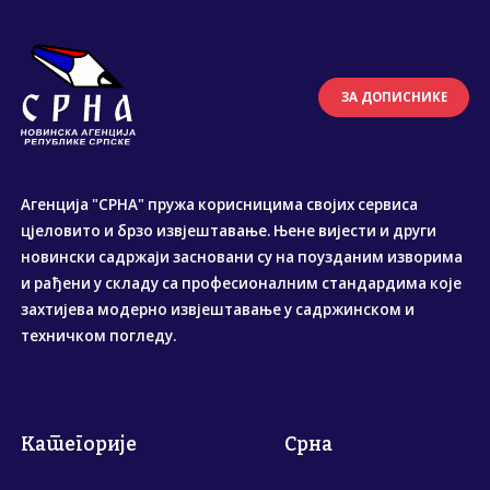
ЗА ДОПИСНИКЕ
Агенција "СРНА" пружа корисницима својих сервиса
цјеловито и брзо извјештавање. Њене вијести и други
новински садржаји засновани су на поузданим изворима
и рађени у складу са професионалним стандардима које
захтијева модерно извјештавање у садржинском и
техничком погледу.
Категорије
Срна