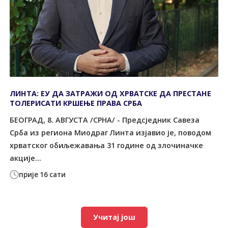
ЛИНТА: ЕУ ДА ЗАТРАЖИ ОД ХРВАТСКЕ ДА ПРЕСТАНЕ
ТОЛЕРИСАТИ КРШЕЊЕ ПРАВА СРБА
БЕОГРАД, 8. АВГУСТА /СРНА/ - Предсједник Савеза
Срба из региона Миодраг Линта изјавио је, поводом
хрватског обиљежавања 31 године од злочиначке
акције...
прије 16 сати
Учитај још