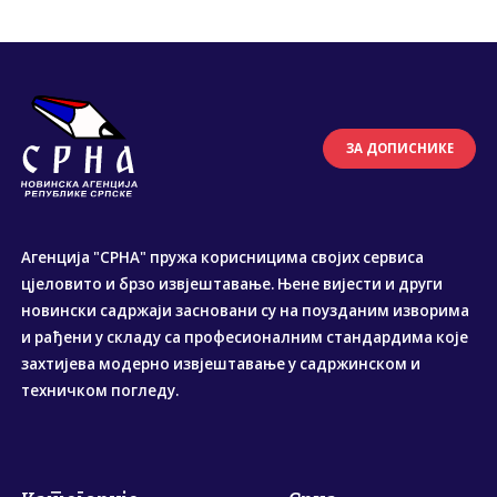
ЗА ДОПИСНИКЕ
Агенција "СРНА" пружа корисницима својих сервиса
цјеловито и брзо извјештавање. Њене вијести и други
новински садржаји засновани су на поузданим изворима
и рађени у складу са професионалним стандардима које
захтијева модерно извјештавање у садржинском и
техничком погледу.