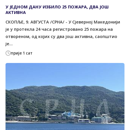
У ЈЕДНОМ ДАНУ ИЗБИЛО 25 ПОЖАРА, ДВА ЈОШ
АКТИВНА
СКОПЉЕ, 9. АВГУСТА /СРНА/ - У Сјеверној Македонији
је у протекла 24 часа регистровано 25 пожара на
отвореном, од којих су два још активна, саопштио
је...
прије 1 сат