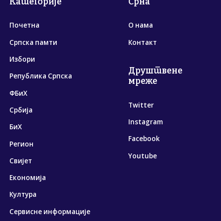
Категорије
Срна
Почетна
О нама
Српска памти
Контакт
Избори
Друштвене
Република Српска
мреже
ФБиХ
Twitter
Србија
Instagram
БиХ
Facebook
Регион
Youtube
Свијет
Економија
Култура
Сервисне информације