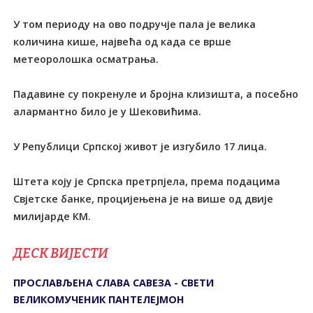
У том периоду на ово подручје пала је велика
количина кише, највећа од када се врше
метеоролошка осматрања.
Падавине су покренуле и бројна клизишта, а посебно
алармантно било је у Шековићима.
У Републици Српској живот је изгубило 17 лица.
Штета коју је Српска претрпјела, према подацима
Свјетске банке, процијењена је на више од двије
милијарде КМ.
ДЕСК ВИЈЕСТИ
ПРОСЛАВЉЕНА СЛАВА САВЕЗА - СВЕТИ
ВЕЛИКОМУЧЕНИК ПАНТЕЛЕЈМОН