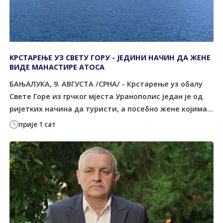
KРСТАРЕЊЕ УЗ СВЕТУ ГОРУ - ЈЕДИНИ НАЧИН ДА ЖЕНЕ
ВИДЕ МАНАСТИРЕ АТОСА
БАЊАЛУКА, 9. АВГУСТА /СРНА/ - Крстарење уз обалу
Свете Горе из грчког мјеста Уранополис један је од
ријетких начина да туристи, а посебно жене којима...
прије 1 сат